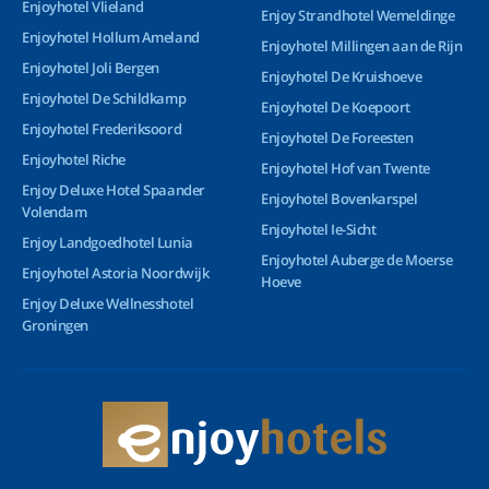
Enjoyhotel Vlieland
Enjoy Strandhotel Wemeldinge
Enjoyhotel Hollum Ameland
Enjoyhotel Millingen aan de Rijn
Enjoyhotel Joli Bergen
Enjoyhotel De Kruishoeve
Enjoyhotel De Schildkamp
Enjoyhotel De Koepoort
Enjoyhotel Frederiksoord
Enjoyhotel De Foreesten
Enjoyhotel Riche
Enjoyhotel Hof van Twente
Enjoy Deluxe Hotel Spaander
Enjoyhotel Bovenkarspel
Volendam
Enjoyhotel Ie-Sicht
Enjoy Landgoedhotel Lunia
Enjoyhotel Auberge de Moerse
Enjoyhotel Astoria Noordwijk
Hoeve
Enjoy Deluxe Wellnesshotel
Groningen