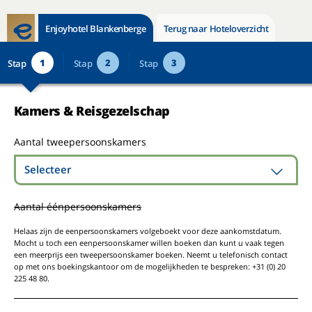
Enjoyhotel Blankenberge
Terug naar Hoteloverzicht
1
2
3
Stap
Stap
Stap
Kamers & Reisgezelschap
Aantal tweepersoonskamers
Selecteer
Aantal éénpersoonskamers
Helaas zijn de eenpersoonskamers volgeboekt voor deze aankomstdatum.
Mocht u toch een eenpersoonskamer willen boeken dan kunt u vaak tegen
een meerprijs een tweepersoonskamer boeken. Neemt u telefonisch contact
op met ons boekingskantoor om de mogelijkheden te bespreken: +31 (0) 20
225 48 80.