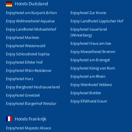
Hotels Duitsland
Enjoyhotel am Kurpark Brilon
Enjoyhotel Zur Krone
Enjoy Wellnesshotel Aqualux
Enjoy Landhotel Lippischer Hof
Enjoy Landhotel Michaelishof
Enjoyhotel Sauerland
(Winterberg)
Enjoyhotel Marleen
Enjoyhotel Haus am See
Enjoyhotel Westerwald
Enjoy Moezelhotel Bremm
Enjoy Schlosshotel Sophia
Enjoyhotel am Erzengel
Enjoyhotel Eifeler Hof
Enjoyhotel König von Rom
Enjoyhotel Rhön Residence
Enjoyhotel am Rhein
Enjoyhotel Harz
Enjoy Weinhotel Veldenz
Enjoy Berghotel Hochsauerland
Enjoyhotel Bottler
Enjoyhotel Greetsiel
Enjoy Eifelhotel Daun
Enjoyhotel Bürgerhof Wetzlar
Hotels Frankrijk
Enjoyhotel Majestic Alsace