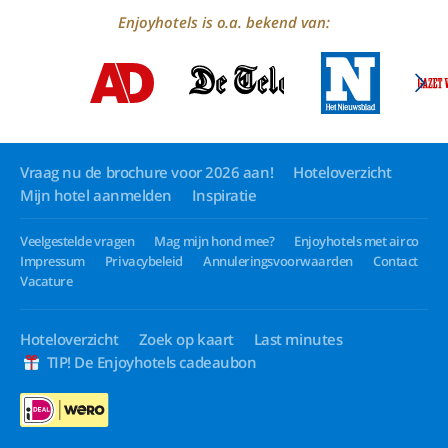
Enjoyhotels is o.a. bekend van:
Vraag nu de brochure voor 2026 aan!
Hoteloverzicht
Mijn hotel aanmelden
Inspiratie
Veelgestelde vragen
Mag mijn hond mee?
Enjoyhotels met airco
Impressum
Privacybeleid
Annuleringsvoorwaarden
Contact
Vacature
Hoteloverzicht
Zoek op kaart
Last minutes
TIP! De Enjoyhotels cadeaubon