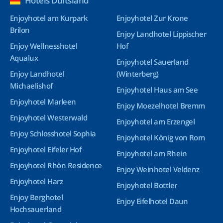
Hotels Duitsland
Enjoyhotel am Kurpark
Enjoyhotel Zur Krone
Brilon
Enjoy Landhotel Lippischer
Enjoy Wellnesshotel
Hof
Aqualux
Enjoyhotel Sauerland
Enjoy Landhotel
(Winterberg)
Michaelishof
Enjoyhotel Haus am See
Enjoyhotel Marleen
Enjoy Moezelhotel Bremm
Enjoyhotel Westerwald
Enjoyhotel am Erzengel
Enjoy Schlosshotel Sophia
Enjoyhotel König von Rom
Enjoyhotel Eifeler Hof
Enjoyhotel am Rhein
Enjoyhotel Rhön Residence
Enjoy Weinhotel Veldenz
Enjoyhotel Harz
Enjoyhotel Bottler
Enjoy Berghotel
Enjoy Eifelhotel Daun
Hochsauerland