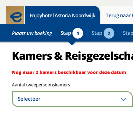
Enjoyhotel Astoria Noordwijk
Terug naar 
Stap
Stap
Sta
Plaats uw boeking
1
2
Kamers & Reisgezelsch
Nog maar 2 kamers beschikbaar voor deze datum
Aantal tweepersoonskamers
Selecteer