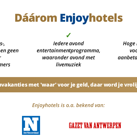
Dáárom
Enjoy
hotels
✓
s-,
Iedere avond
Hoge 
 en geen
entertainmentprogramma,
voo
r
waaronder avond met
aanbetal
mers
livemuziek
akanties met 'waar' voor je geld, daar word je vroli
Enjoyhotels is o.a. bekend van: