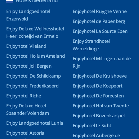
Hotels Nederland
Enjoy Landgoedhotel
Enjoyhotel Ruyghe Venne
Ehzerwold
Enjoyhotel de Papenberg
Enjoy Deluxe Wellnesshotel
Enjoyhotel La Source Epen
Heerlickheijd van Ermelo
Enjoy Strandhotel
Enjoyhotel Vlieland
Wemeldinge
Enjoyhotel Hollum Ameland
Enjoyhotel Millingen aan de
Enjoyhotel Joli Bergen
Rijn
Enjoyhotel De Schildkamp
Enjoyhotel De Kruishoeve
Enjoyhotel Frederiksoord
Enjoyhotel De Koepoort
Enjoyhotel Riche
Enjoyhotel De Foreesten
Enjoy Deluxe Hotel
Enjoyhotel Hof van Twente
Spaander Volendam
Enjoyhotel Bovenkarspel
Enjoy Landgoedhotel Lunia
Enjoyhotel Ie-Sicht
Enjoyhotel Astoria
Enjoyhotel Auberge de