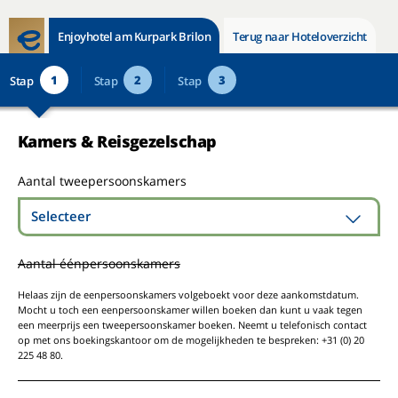
Enjoyhotel am Kurpark Brilon
Terug naar Hoteloverzicht
1
2
3
Stap
Stap
Stap
Kamers & Reisgezelschap
Aantal tweepersoonskamers
Selecteer
Aantal éénpersoonskamers
Helaas zijn de eenpersoonskamers volgeboekt voor deze aankomstdatum.
Mocht u toch een eenpersoonskamer willen boeken dan kunt u vaak tegen
een meerprijs een tweepersoonskamer boeken. Neemt u telefonisch contact
op met ons boekingskantoor om de mogelijkheden te bespreken: +31 (0) 20
225 48 80.