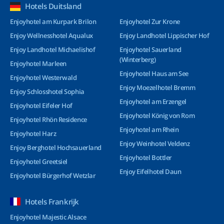
Hotels Duitsland
Enjoyhotel am Kurpark Brilon
Enjoyhotel Zur Krone
Enjoy Wellnesshotel Aqualux
Enjoy Landhotel Lippischer Hof
Enjoy Landhotel Michaelishof
Enjoyhotel Sauerland
(Winterberg)
Enjoyhotel Marleen
Enjoyhotel Haus am See
Enjoyhotel Westerwald
Enjoy Moezelhotel Bremm
Enjoy Schlosshotel Sophia
Enjoyhotel am Erzengel
Enjoyhotel Eifeler Hof
Enjoyhotel König von Rom
Enjoyhotel Rhön Residence
Enjoyhotel am Rhein
Enjoyhotel Harz
Enjoy Weinhotel Veldenz
Enjoy Berghotel Hochsauerland
Enjoyhotel Bottler
Enjoyhotel Greetsiel
Enjoy Eifelhotel Daun
Enjoyhotel Bürgerhof Wetzlar
Hotels Frankrijk
Enjoyhotel Majestic Alsace