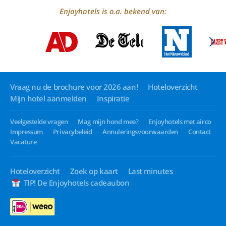
Enjoyhotels is o.a. bekend van:
Vraag nu de brochure voor 2026 aan!
Hoteloverzicht
Mijn hotel aanmelden
Inspiratie
Veelgestelde vragen
Mag mijn hond mee?
Enjoyhotels met airco
Impressum
Privacybeleid
Annuleringsvoorwaarden
Contact
Vacature
Hoteloverzicht
Zoek op kaart
Last minutes
TIP! De Enjoyhotels cadeaubon