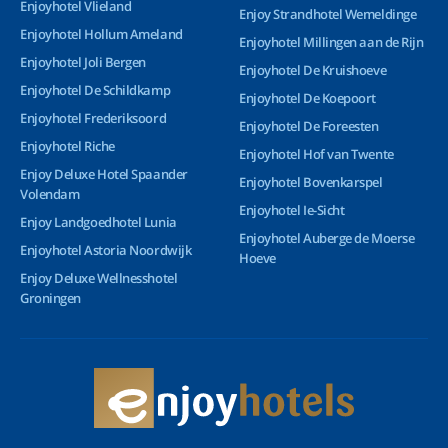
Enjoyhotel Vlieland
Enjoy Strandhotel Wemeldinge
Enjoyhotel Hollum Ameland
Enjoyhotel Millingen aan de Rijn
Enjoyhotel Joli Bergen
Enjoyhotel De Kruishoeve
Enjoyhotel De Schildkamp
Enjoyhotel De Koepoort
Enjoyhotel Frederiksoord
Enjoyhotel De Foreesten
Enjoyhotel Riche
Enjoyhotel Hof van Twente
Enjoy Deluxe Hotel Spaander
Enjoyhotel Bovenkarspel
Volendam
Enjoyhotel Ie-Sicht
Enjoy Landgoedhotel Lunia
Enjoyhotel Auberge de Moerse
Enjoyhotel Astoria Noordwijk
Hoeve
Enjoy Deluxe Wellnesshotel
Groningen