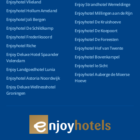
Enjoyhotel Vlieland
Enjoy Strandhotel Wemeldinge
Enjoyhotel Hollum Ameland
Enjoyhotel Millingen aan de Rijn
Enjoyhotel Joli Bergen
Enjoyhotel De Kruishoeve
Enjoyhotel De Schildkamp
Enjoyhotel De Koepoort
Enjoyhotel Frederiksoord
Enjoyhotel De Foreesten
Enjoyhotel Riche
Enjoyhotel Hof van Twente
Enjoy Deluxe Hotel Spaander
Enjoyhotel Bovenkarspel
Volendam
Enjoyhotel Ie-Sicht
Enjoy Landgoedhotel Lunia
Enjoyhotel Auberge de Moerse
Enjoyhotel Astoria Noordwijk
Hoeve
Enjoy Deluxe Wellnesshotel
Groningen