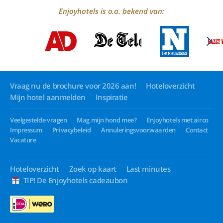
Enjoyhotels is o.a. bekend van:
Vraag nu de brochure voor 2026 aan!
Hoteloverzicht
Mijn hotel aanmelden
Inspiratie
Veelgestelde vragen
Mag mijn hond mee?
Enjoyhotels met airco
Impressum
Privacybeleid
Annuleringsvoorwaarden
Contact
Vacature
Hoteloverzicht
Zoek op kaart
Last minutes
TIP! De Enjoyhotels cadeaubon