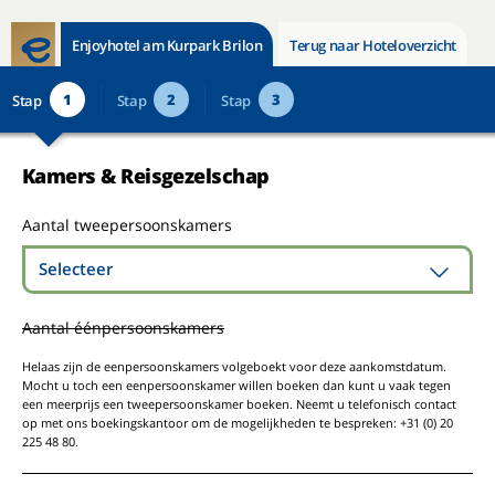
Enjoyhotel am Kurpark Brilon
Terug naar Hoteloverzicht
1
2
3
Stap
Stap
Stap
Kamers & Reisgezelschap
Aantal tweepersoonskamers
Selecteer
Aantal éénpersoonskamers
Helaas zijn de eenpersoonskamers volgeboekt voor deze aankomstdatum.
Mocht u toch een eenpersoonskamer willen boeken dan kunt u vaak tegen
een meerprijs een tweepersoonskamer boeken. Neemt u telefonisch contact
op met ons boekingskantoor om de mogelijkheden te bespreken: +31 (0) 20
225 48 80.