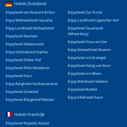
Hotels Duitsland
Enjoyhotel am Kurpark Brilon
Enjoyhotel Zur Krone
Enjoy Wellnesshotel Aqualux
Enjoy Landhotel Lippischer Hof
Enjoy Landhotel Michaelishof
Enjoyhotel Sauerland
(Winterberg)
Enjoyhotel Marleen
Enjoyhotel Haus am See
Enjoyhotel Westerwald
Enjoy Moezelhotel Bremm
Enjoy Schlosshotel Sophia
Enjoyhotel am Erzengel
Enjoyhotel Eifeler Hof
Enjoyhotel König von Rom
Enjoyhotel Rhön Residence
Enjoyhotel am Rhein
Enjoyhotel Harz
Enjoy Weinhotel Veldenz
Enjoy Berghotel Hochsauerland
Enjoyhotel Bottler
Enjoyhotel Greetsiel
Enjoy Eifelhotel Daun
Enjoyhotel Bürgerhof Wetzlar
Hotels Frankrijk
Enjoyhotel Majestic Alsace