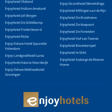
Enjoyhotel Vlieland
Enjoy Strandhotel Wemeldinge
Enjoyhotel Hollum Ameland
Enjoyhotel Millingen aan de Rijn
Enjoyhotel Joli Bergen
Enjoyhotel De Kruishoeve
Enjoyhotel De Schildkamp
Enjoyhotel De Koepoort
Enjoyhotel Frederiksoord
Enjoyhotel De Foreesten
Enjoyhotel Riche
Enjoyhotel Hof van Twente
Enjoy Deluxe Hotel Spaander
Enjoyhotel Bovenkarspel
Volendam
Enjoyhotel Ie-Sicht
Enjoy Landgoedhotel Lunia
Enjoyhotel Auberge de Moerse
Enjoyhotel Astoria Noordwijk
Hoeve
Enjoy Deluxe Wellnesshotel
Groningen