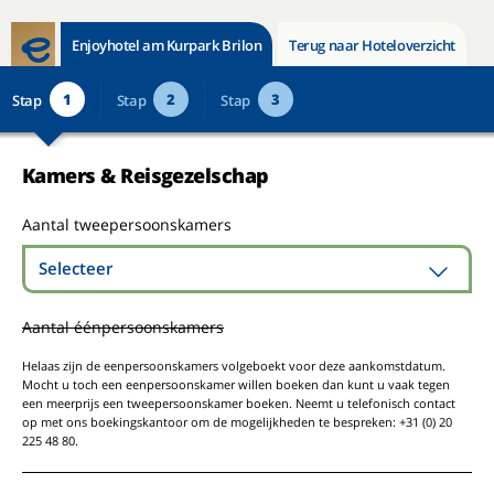
Enjoyhotel am Kurpark Brilon
Terug naar Hoteloverzicht
1
2
3
Stap
Stap
Stap
Kamers & Reisgezelschap
Aantal tweepersoonskamers
Selecteer
Aantal éénpersoonskamers
Helaas zijn de eenpersoonskamers volgeboekt voor deze aankomstdatum.
Mocht u toch een eenpersoonskamer willen boeken dan kunt u vaak tegen
een meerprijs een tweepersoonskamer boeken. Neemt u telefonisch contact
op met ons boekingskantoor om de mogelijkheden te bespreken: +31 (0) 20
225 48 80.