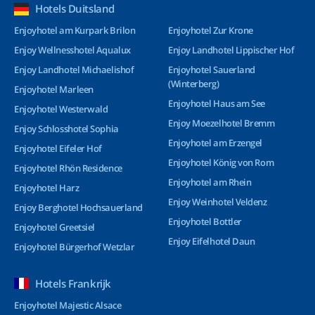
Hotels Duitsland
Enjoyhotel am Kurpark Brilon
Enjoyhotel Zur Krone
Enjoy Wellnesshotel Aqualux
Enjoy Landhotel Lippischer Hof
Enjoy Landhotel Michaelishof
Enjoyhotel Sauerland
(Winterberg)
Enjoyhotel Marleen
Enjoyhotel Haus am See
Enjoyhotel Westerwald
Enjoy Moezelhotel Bremm
Enjoy Schlosshotel Sophia
Enjoyhotel am Erzengel
Enjoyhotel Eifeler Hof
Enjoyhotel König von Rom
Enjoyhotel Rhön Residence
Enjoyhotel am Rhein
Enjoyhotel Harz
Enjoy Weinhotel Veldenz
Enjoy Berghotel Hochsauerland
Enjoyhotel Bottler
Enjoyhotel Greetsiel
Enjoy Eifelhotel Daun
Enjoyhotel Bürgerhof Wetzlar
Hotels Frankrijk
Enjoyhotel Majestic Alsace