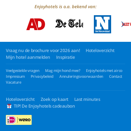
Enjoyhotels is o.a. bekend van:
Vraag nu de brochure voor 2026 aan!
Hoteloverzicht
Mijn hotel aanmelden
Inspiratie
Veelgestelde vragen
Mag mijn hond mee?
Enjoyhotels met airco
Impressum
Privacybeleid
Annuleringsvoorwaarden
Contact
Vacature
Hoteloverzicht
Zoek op kaart
Last minutes
TIP! De Enjoyhotels cadeaubon