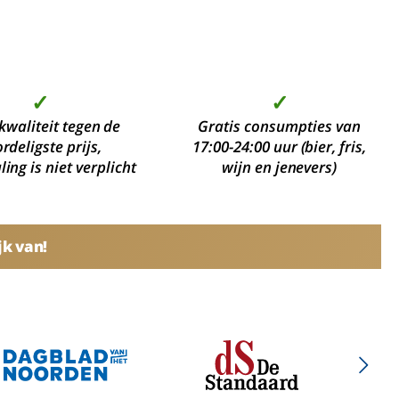
✓
✓
kwaliteit tegen de
Gratis consumpties van
rdeligste prijs,
17:00-24:00 uur (bier, fris,
ing is niet verplicht
wijn en jenevers)
jk van!