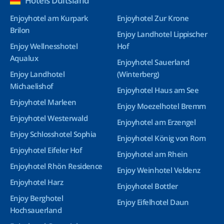
Hotels Duitsland
Enjoyhotel am Kurpark
Enjoyhotel Zur Krone
Brilon
Enjoy Landhotel Lippischer
Enjoy Wellnesshotel
Hof
Aqualux
Enjoyhotel Sauerland
Enjoy Landhotel
(Winterberg)
Michaelishof
Enjoyhotel Haus am See
Enjoyhotel Marleen
Enjoy Moezelhotel Bremm
Enjoyhotel Westerwald
Enjoyhotel am Erzengel
Enjoy Schlosshotel Sophia
Enjoyhotel König von Rom
Enjoyhotel Eifeler Hof
Enjoyhotel am Rhein
Enjoyhotel Rhön Residence
Enjoy Weinhotel Veldenz
Enjoyhotel Harz
Enjoyhotel Bottler
Enjoy Berghotel
Enjoy Eifelhotel Daun
Hochsauerland