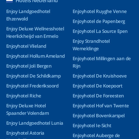
Hotels Nederland
Enjoy Landgoedhotel
Enjoyhotel Ruyghe Venne
Ehzerwold
Enjoyhotel de Papenberg
Enjoy Deluxe Wellnesshotel
Enjoyhotel La Source Epen
Heerlickheijd van Ermelo
Enjoy Strandhotel
Enjoyhotel Vlieland
Wemeldinge
Enjoyhotel Hollum Ameland
Enjoyhotel Millingen aan de
Enjoyhotel Joli Bergen
Rijn
Enjoyhotel De Schildkamp
Enjoyhotel De Kruishoeve
Enjoyhotel Frederiksoord
Enjoyhotel De Koepoort
Enjoyhotel Riche
Enjoyhotel De Foreesten
Enjoy Deluxe Hotel
Enjoyhotel Hof van Twente
Spaander Volendam
Enjoyhotel Bovenkarspel
Enjoy Landgoedhotel Lunia
Enjoyhotel Ie-Sicht
Enjoyhotel Astoria
Enjoyhotel Auberge de