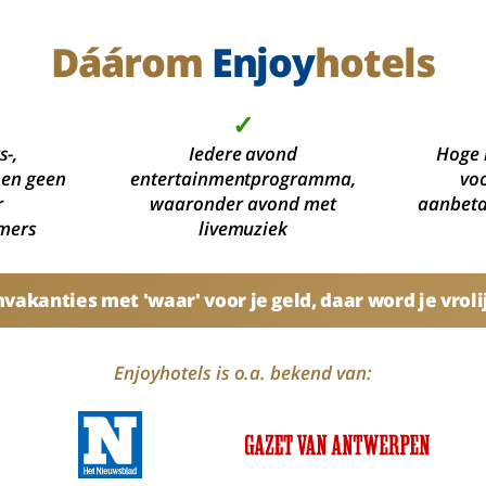
Dáárom
Enjoy
hotels
✓
s-,
Iedere avond
Hoge 
 en geen
entertainmentprogramma,
voo
r
waaronder avond met
aanbetal
mers
livemuziek
akanties met 'waar' voor je geld, daar word je vroli
Enjoyhotels is o.a. bekend van: