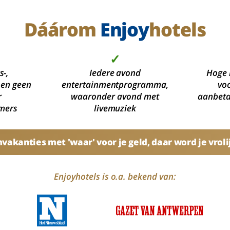
Dáárom
Enjoy
hotels
✓
s-,
Iedere avond
Hoge 
 en geen
entertainmentprogramma,
voo
r
waaronder avond met
aanbetal
mers
livemuziek
akanties met 'waar' voor je geld, daar word je vroli
Enjoyhotels is o.a. bekend van: