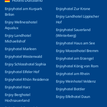
Hotels Duitsland
Enjoyhotel am Kurpark
Enjoyhotel Zur Krone
Brilon
Enjoy Landhotel Lippischer
Enjoy Wellnesshotel
Hof
Aqualux
Enjoyhotel Sauerland
Enjoy Landhotel
(Winterberg)
Michaelishof
Enjoyhotel Haus am See
Enjoyhotel Marleen
Enjoy Moezelhotel Bremm
Enjoyhotel Westerwald
Enjoyhotel am Erzengel
Enjoy Schlosshotel Sophia
Enjoyhotel König von Rom
Enjoyhotel Eifeler Hof
Enjoyhotel am Rhein
Enjoyhotel Rhön Residence
Enjoy Weinhotel Veldenz
Enjoyhotel Harz
Enjoyhotel Bottler
Enjoy Berghotel
Enjoy Eifelhotel Daun
Hochsauerland