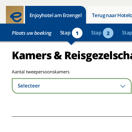
Enjoyhotel am Erzengel
Terug naar Hotelo
Stap
Stap
Sta
Plaats uw boeking
1
2
Kamers & Reisgezelsch
Aantal tweepersoonskamers
Selecteer