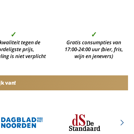
✓
✓
kwaliteit tegen de
Gratis consumpties van
rdeligste prijs,
17:00-24:00 uur (bier, fris,
ing is niet verplicht
wijn en jenevers)
jk van!