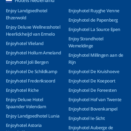
Hotels Nederland
Enjoy Landgoedhotel
Enjoyhotel Ruyghe Venne
Ehzerwold
Enjoyhotel de Papenberg
Enjoy Deluxe Wellnesshotel
Enjoyhotel La Source Epen
Heerlickheijd van Ermelo
Enjoy Strandhotel
Enjoyhotel Vlieland
Wemeldinge
Enjoyhotel Hollum Ameland
Enjoyhotel Millingen aan de
Enjoyhotel Joli Bergen
Rijn
Enjoyhotel De Schildkamp
Enjoyhotel De Kruishoeve
Enjoyhotel Frederiksoord
Enjoyhotel De Koepoort
Enjoyhotel Riche
Enjoyhotel De Foreesten
Enjoy Deluxe Hotel
Enjoyhotel Hof van Twente
Spaander Volendam
Enjoyhotel Bovenkarspel
Enjoy Landgoedhotel Lunia
Enjoyhotel Ie-Sicht
Enjoyhotel Astoria
Enjoyhotel Auberge de