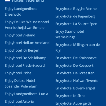
Hotels Nederland
Enjoy Landgoedhotel
Enjoyhotel Ruyghe Venne
Ehzerwold
Enjoyhotel de Papenberg
Enjoy Deluxe Wellnesshotel
Enjoyhotel La Source Epen
Heerlickheijd van Ermelo
Enjoy Strandhotel
Enjoyhotel Vlieland
Wemeldinge
Enjoyhotel Hollum Ameland
Enjoyhotel Millingen aan de
Enjoyhotel Joli Bergen
Rijn
Enjoyhotel De Schildkamp
Enjoyhotel De Kruishoeve
Enjoyhotel Frederiksoord
Enjoyhotel De Koepoort
Enjoyhotel Riche
Enjoyhotel De Foreesten
Enjoy Deluxe Hotel
Enjoyhotel Hof van Twente
Spaander Volendam
Enjoyhotel Bovenkarspel
Enjoy Landgoedhotel Lunia
Enjoyhotel Ie-Sicht
Enjoyhotel Astoria
Enjoyhotel Auberge de