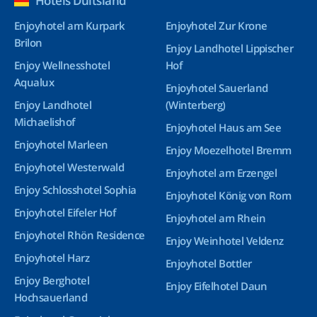
Hotels Duitsland
Enjoyhotel am Kurpark
Enjoyhotel Zur Krone
Brilon
Enjoy Landhotel Lippischer
Enjoy Wellnesshotel
Hof
Aqualux
Enjoyhotel Sauerland
Enjoy Landhotel
(Winterberg)
Michaelishof
Enjoyhotel Haus am See
Enjoyhotel Marleen
Enjoy Moezelhotel Bremm
Enjoyhotel Westerwald
Enjoyhotel am Erzengel
Enjoy Schlosshotel Sophia
Enjoyhotel König von Rom
Enjoyhotel Eifeler Hof
Enjoyhotel am Rhein
Enjoyhotel Rhön Residence
Enjoy Weinhotel Veldenz
Enjoyhotel Harz
Enjoyhotel Bottler
Enjoy Berghotel
Enjoy Eifelhotel Daun
Hochsauerland