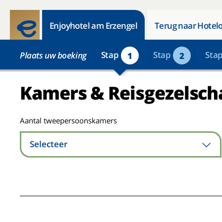
Enjoyhotel am Erzengel
Terug naar Hotelo
Stap
Stap
Sta
Plaats uw boeking
1
2
Kamers & Reisgezelsch
Aantal tweepersoonskamers
Selecteer