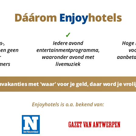
Dáárom
Enjoy
hotels
✓
s-,
Iedere avond
Hoge 
 en geen
entertainmentprogramma,
voo
r
waaronder avond met
aanbetal
mers
livemuziek
akanties met 'waar' voor je geld, daar word je vroli
Enjoyhotels is o.a. bekend van: