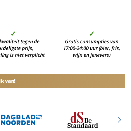
✓
✓
kwaliteit tegen de
Gratis consumpties van
rdeligste prijs,
17:00-24:00 uur (bier, fris,
ing is niet verplicht
wijn en jenevers)
jk van!