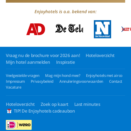
Enjoyhotels is o.a. bekend van:
Vraag nu de brochure voor 2026 aan!
Hoteloverzicht
Mijn hotel aanmelden
Inspiratie
Veelgestelde vragen
Mag mijn hond mee?
Enjoyhotels met airco
Impressum
Privacybeleid
Annuleringsvoorwaarden
Contact
Vacature
Hoteloverzicht
Zoek op kaart
Last minutes
TIP! De Enjoyhotels cadeaubon