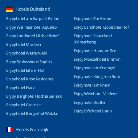
Hotels Duitsland
Enjoyhotel am Kurpark Brilon
Enjoyhotel Zur Krone
Enjoy Wellnesshotel Aqualux
Enjoy Landhotel Lippischer Hof
Enjoy Landhotel Michaelishof
Enjoyhotel Sauerland
(Winterberg)
Enjoyhotel Marleen
Enjoyhotel Haus am See
Enjoyhotel Westerwald
Enjoy Moezelhotel Bremm
Enjoy Schlosshotel Sophia
Enjoyhotel am Erzengel
Enjoyhotel Eifeler Hof
Enjoyhotel König von Rom
Enjoyhotel Rhön Residence
Enjoyhotel am Rhein
Enjoyhotel Harz
Enjoy Weinhotel Veldenz
Enjoy Berghotel Hochsauerland
Enjoyhotel Bottler
Enjoyhotel Greetsiel
Enjoy Eifelhotel Daun
Enjoyhotel Bürgerhof Wetzlar
Hotels Frankrijk