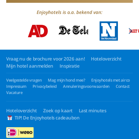
Enjoyhotels is o.a. bekend van:
Vraag nu de brochure voor 2026 aan!
Hoteloverzicht
Mijn hotel aanmelden
Inspiratie
Veelgestelde vragen
Mag mijn hond mee?
Enjoyhotels met airco
Impressum
Privacybeleid
Annuleringsvoorwaarden
Contact
Vacature
Hoteloverzicht
Zoek op kaart
Last minutes
TIP! De Enjoyhotels cadeaubon