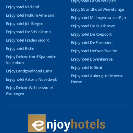
Enjoyhotel La Source Epen
Enjoyhotel Vlieland
Enjoy Strandhotel Wemeldinge
Enjoyhotel Hollum Ameland
Enjoyhotel Millingen aan de Rijn
Enjoyhotel Joli Bergen
Enjoyhotel De Kruishoeve
Enjoyhotel De Schildkamp
Enjoyhotel De Koepoort
Enjoyhotel Frederiksoord
Enjoyhotel De Foreesten
Enjoyhotel Riche
Enjoyhotel Hof van Twente
Enjoy Deluxe Hotel Spaander
Enjoyhotel Bovenkarspel
Volendam
Enjoyhotel Ie-Sicht
Enjoy Landgoedhotel Lunia
Enjoyhotel Auberge de Moerse
Enjoyhotel Astoria Noordwijk
Hoeve
Enjoy Deluxe Wellnesshotel
Groningen