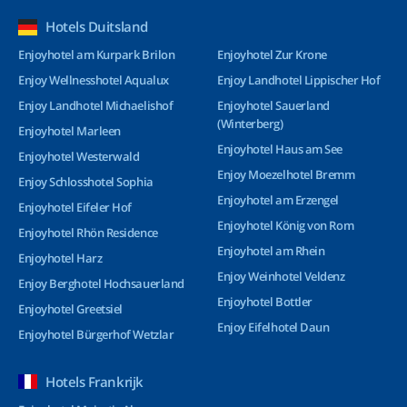
Hotels Duitsland
Enjoyhotel am Kurpark Brilon
Enjoyhotel Zur Krone
Enjoy Wellnesshotel Aqualux
Enjoy Landhotel Lippischer Hof
Enjoy Landhotel Michaelishof
Enjoyhotel Sauerland
(Winterberg)
Enjoyhotel Marleen
Enjoyhotel Haus am See
Enjoyhotel Westerwald
Enjoy Moezelhotel Bremm
Enjoy Schlosshotel Sophia
Enjoyhotel am Erzengel
Enjoyhotel Eifeler Hof
Enjoyhotel König von Rom
Enjoyhotel Rhön Residence
Enjoyhotel am Rhein
Enjoyhotel Harz
Enjoy Weinhotel Veldenz
Enjoy Berghotel Hochsauerland
Enjoyhotel Bottler
Enjoyhotel Greetsiel
Enjoy Eifelhotel Daun
Enjoyhotel Bürgerhof Wetzlar
Hotels Frankrijk