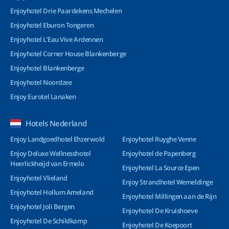
Enjoyhotel Drie Paardekens Mechelen
Enjoyhotel Eburon Tongeren
Enjoyhotel L’Eau Vive Ardennen
Enjoyhotel Corner House Blankenberge
Enjoyhotel Blankenberge
Enjoyhotel Noordzee
Enjoy Eurotel Lanaken
Hotels Nederland
Enjoy Landgoedhotel Ehzerwold
Enjoyhotel Ruyghe Venne
Enjoy Deluxe Wellnesshotel
Enjoyhotel de Papenberg
Heerlickheijd van Ermelo
Enjoyhotel La Source Epen
Enjoyhotel Vlieland
Enjoy Strandhotel Wemeldinge
Enjoyhotel Hollum Ameland
Enjoyhotel Millingen aan de Rijn
Enjoyhotel Joli Bergen
Enjoyhotel De Kruishoeve
Enjoyhotel De Schildkamp
Enjoyhotel De Koepoort