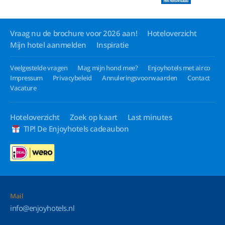
Vraag nu de brochure voor 2026 aan!
Hoteloverzicht
Mijn hotel aanmelden
Inspiratie
Veelgestelde vragen
Mag mijn hond mee?
Enjoyhotels met airco
Impressum
Privacybeleid
Annuleringsvoorwaarden
Contact
Vacature
Hoteloverzicht
Zoek op kaart
Last minutes
TIP! De Enjoyhotels cadeaubon
Mail
info@enjoyhotels.nl