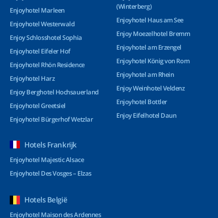
(Winterberg)
Enjoyhotel Marleen
Enjoyhotel Haus am See
Enjoyhotel Westerwald
Enjoy Moezelhotel Bremm
Enjoy Schlosshotel Sophia
Enjoyhotel am Erzengel
Enjoyhotel Eifeler Hof
Enjoyhotel König von Rom
Enjoyhotel Rhön Residence
Enjoyhotel am Rhein
Enjoyhotel Harz
Enjoy Weinhotel Veldenz
Enjoy Berghotel Hochsauerland
Enjoyhotel Bottler
Enjoyhotel Greetsiel
Enjoy Eifelhotel Daun
Enjoyhotel Bürgerhof Wetzlar
Hotels Frankrijk
Enjoyhotel Majestic Alsace
Enjoyhotel Des Vosges – Elzas
Hotels België
Enjoyhotel Maison des Ardennes