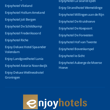
Enjoyhotel La Source Epen
Enjoyhotel Vlieland
Enjoy Strandhotel Wemeldinge
Enjoyhotel Hollum Ameland
Enjoyhotel Millingen aan de Rijn
Enjoyhotel Joli Bergen
Enjoyhotel De Kruishoeve
Enjoyhotel De Schildkamp
Enjoyhotel De Koepoort
Enjoyhotel Frederiksoord
Enjoyhotel De Foreesten
Enjoyhotel Riche
Enjoyhotel Hof van Twente
Enjoy Deluxe Hotel Spaander
Enjoyhotel Bovenkarspel
Volendam
Enjoyhotel Ie-Sicht
Enjoy Landgoedhotel Lunia
Enjoyhotel Auberge de Moerse
Enjoyhotel Astoria Noordwijk
Hoeve
Enjoy Deluxe Wellnesshotel
Groningen