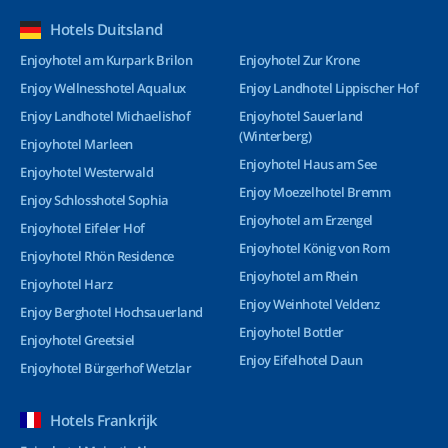
Hotels Duitsland
Enjoyhotel am Kurpark Brilon
Enjoyhotel Zur Krone
Enjoy Wellnesshotel Aqualux
Enjoy Landhotel Lippischer Hof
Enjoy Landhotel Michaelishof
Enjoyhotel Sauerland
(Winterberg)
Enjoyhotel Marleen
Enjoyhotel Haus am See
Enjoyhotel Westerwald
Enjoy Moezelhotel Bremm
Enjoy Schlosshotel Sophia
Enjoyhotel am Erzengel
Enjoyhotel Eifeler Hof
Enjoyhotel König von Rom
Enjoyhotel Rhön Residence
Enjoyhotel am Rhein
Enjoyhotel Harz
Enjoy Weinhotel Veldenz
Enjoy Berghotel Hochsauerland
Enjoyhotel Bottler
Enjoyhotel Greetsiel
Enjoy Eifelhotel Daun
Enjoyhotel Bürgerhof Wetzlar
Hotels Frankrijk