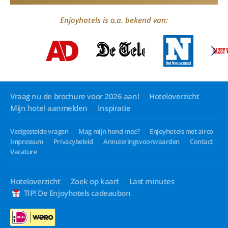
Enjoyhotels is o.a. bekend van:
Vraag nu de brochure voor 2026 aan!
Hoteloverzicht
Mijn hotel aanmelden
Inspiratie
Veelgestelde vragen
Mag mijn hond mee?
Enjoyhotels met airco
Impressum
Privacybeleid
Annuleringsvoorwaarden
Contact
Vacature
Hoteloverzicht
Zoek op kaart
Last minutes
TIP! De Enjoyhotels cadeaubon