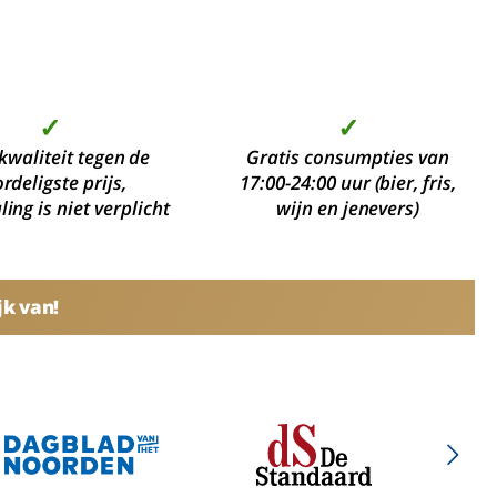
✓
✓
kwaliteit tegen de
Gratis consumpties van
rdeligste prijs,
17:00-24:00 uur (bier, fris,
ing is niet verplicht
wijn en jenevers)
jk van!