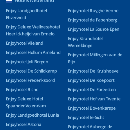
Hotels Nederland
Enjoy Landgoedhotel
Enjoyhotel Ruyghe Venne
Ehzerwold
Enjoyhotel de Papenberg
Enjoy Deluxe Wellnesshotel
Enjoyhotel La Source Epen
Heerlickheijd van Ermelo
Enjoy Strandhotel
Enjoyhotel Vlieland
Wemeldinge
Enjoyhotel Hollum Ameland
Enjoyhotel Millingen aan de
Enjoyhotel Joli Bergen
Rijn
Enjoyhotel De Schildkamp
Enjoyhotel De Kruishoeve
Enjoyhotel Frederiksoord
Enjoyhotel De Koepoort
Enjoyhotel Riche
Enjoyhotel De Foreesten
Enjoy Deluxe Hotel
Enjoyhotel Hof van Twente
Spaander Volendam
Enjoyhotel Bovenkarspel
Enjoy Landgoedhotel Lunia
Enjoyhotel Ie-Sicht
Enjoyhotel Astoria
Enjoyhotel Auberge de