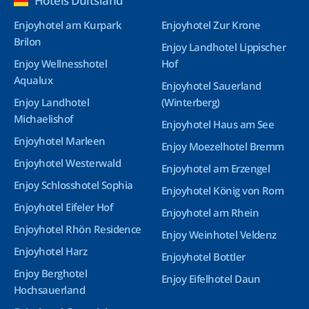
Hotels Duitsland
Enjoyhotel am Kurpark
Enjoyhotel Zur Krone
Brilon
Enjoy Landhotel Lippischer
Enjoy Wellnesshotel
Hof
Aqualux
Enjoyhotel Sauerland
Enjoy Landhotel
(Winterberg)
Michaelishof
Enjoyhotel Haus am See
Enjoyhotel Marleen
Enjoy Moezelhotel Bremm
Enjoyhotel Westerwald
Enjoyhotel am Erzengel
Enjoy Schlosshotel Sophia
Enjoyhotel König von Rom
Enjoyhotel Eifeler Hof
Enjoyhotel am Rhein
Enjoyhotel Rhön Residence
Enjoy Weinhotel Veldenz
Enjoyhotel Harz
Enjoyhotel Bottler
Enjoy Berghotel
Enjoy Eifelhotel Daun
Hochsauerland