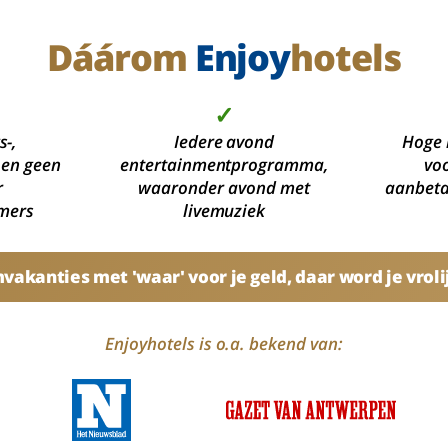
Dáárom
Enjoy
hotels
✓
s-,
Iedere avond
Hoge 
 en geen
entertainmentprogramma,
voo
r
waaronder avond met
aanbetal
mers
livemuziek
akanties met 'waar' voor je geld, daar word je vroli
Enjoyhotels is o.a. bekend van: