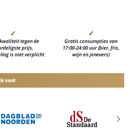
✓
✓
kwaliteit tegen de
Gratis consumpties van
rdeligste prijs,
17:00-24:00 uur (bier, fris,
ing is niet verplicht
wijn en jenevers)
jk van!