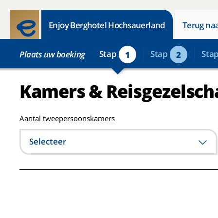
Enjoy Berghotel Hochsauerland
Terug naa
Stap
Stap
Sta
Plaats uw boeking
1
2
Kamers & Reisgezelsch
Aantal tweepersoonskamers
Selecteer