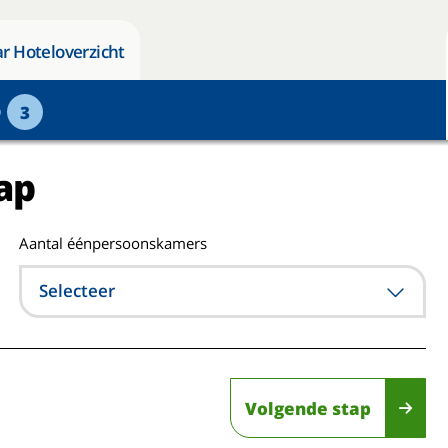
r Hoteloverzicht
p
3
ap
Aantal éénpersoonskamers
Selecteer
Volgende stap