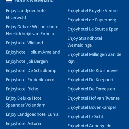
Hotels Nederland
Enjoy Landgoedhotel
Enjoyhotel Ruyghe Venne
Ehzerwold
Enjoyhotel de Papenberg
Enjoy Deluxe Wellnesshotel
Enjoyhotel La Source Epen
Heerlickheijd van Ermelo
Enjoy Strandhotel
Enjoyhotel Vlieland
Wemeldinge
Enjoyhotel Hollum Ameland
Enjoyhotel Millingen aan de
Enjoyhotel Joli Bergen
Rijn
Enjoyhotel De Schildkamp
Enjoyhotel De Kruishoeve
Enjoyhotel Frederiksoord
Enjoyhotel De Koepoort
Enjoyhotel Riche
Enjoyhotel De Foreesten
Enjoy Deluxe Hotel
Enjoyhotel Hof van Twente
Spaander Volendam
Enjoyhotel Bovenkarspel
Enjoy Landgoedhotel Lunia
Enjoyhotel Ie-Sicht
Enjoyhotel Astoria
Enjoyhotel Auberge de