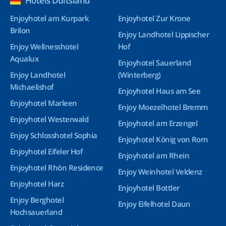
Hotels Duitsland
Enjoyhotel am Kurpark
Enjoyhotel Zur Krone
Brilon
Enjoy Landhotel Lippischer
Enjoy Wellnesshotel
Hof
Aqualux
Enjoyhotel Sauerland
Enjoy Landhotel
(Winterberg)
Michaelishof
Enjoyhotel Haus am See
Enjoyhotel Marleen
Enjoy Moezelhotel Bremm
Enjoyhotel Westerwald
Enjoyhotel am Erzengel
Enjoy Schlosshotel Sophia
Enjoyhotel König von Rom
Enjoyhotel Eifeler Hof
Enjoyhotel am Rhein
Enjoyhotel Rhön Residence
Enjoy Weinhotel Veldenz
Enjoyhotel Harz
Enjoyhotel Bottler
Enjoy Berghotel
Enjoy Eifelhotel Daun
Hochsauerland