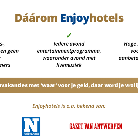
Dáárom
Enjoy
hotels
✓
s-,
Iedere avond
Hoge 
 en geen
entertainmentprogramma,
voo
r
waaronder avond met
aanbetal
mers
livemuziek
akanties met 'waar' voor je geld, daar word je vroli
Enjoyhotels is o.a. bekend van: