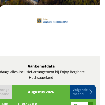
Aankomstdata
daags alles-inclusief-arrangement bij Enjoy Berghotel
Hochsauerland
Vorige
Volgende
Augustus
2026
maand
maand
10-08
€ 382,
p.p.
do
95