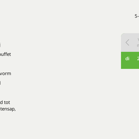
5
j
buffet
di
etvorm
d
d tot
htensap,