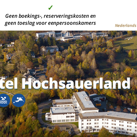
✓
✓
✓
✓
 dan 2000 moderne hotelkamers, in de mooiste
Geen boekings-, reserveringskosten en
Hoge kwaliteit tegen de
Aanbetaling is niet
geen toeslag voor eenpersoonskamers
vakantiegebieden
voordeligste prijs
verplicht
Nederlands 
tel Hochsauerland
tel Hochsauerland
tel Hochsauerland