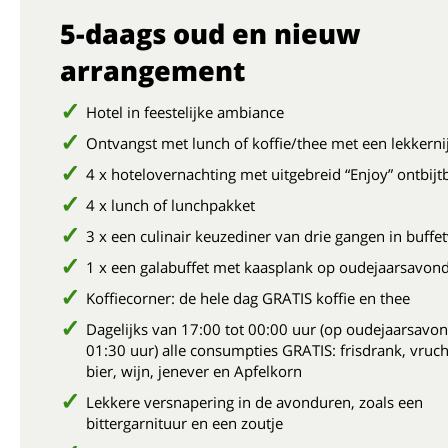
5-daags oud en nieuw
arrangement
Hotel in feestelijke ambiance
Ontvangst met lunch of koffie/thee met een lekkerni
4 x hotelovernachting met uitgebreid “Enjoy” ontbijt
4 x lunch of lunchpakket
3 x een culinair keuzediner van drie gangen in buff
1 x een galabuffet met kaasplank op oudejaarsavon
Koffiecorner: de hele dag GRATIS koffie en thee
Dagelijks van 17:00 tot 00:00 uur (op oudejaarsavon
01:30 uur) alle consumpties GRATIS: frisdrank, vruc
bier, wijn, jenever en Apfelkorn
Lekkere versnapering in de avonduren, zoals een
bittergarnituur en een zoutje