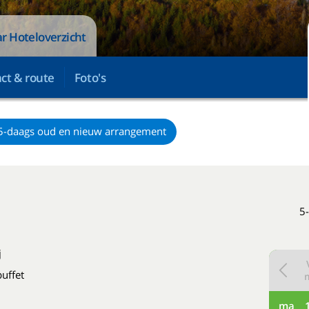
r Hoteloverzicht
ct & route
Foto's
5-daags oud en nieuw arrangement
5-
j
buffet
ma