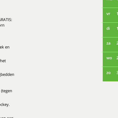
vr
GRATIS:
orn
di
za
iek en
wo
 het
zo
igbedden
 (tegen
ockey.