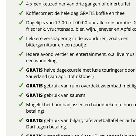
4 x een keuzediner van drie gangen of dinerbuffet
Koffiecorner: de hele dag GRATIS koffie en thee
Dagelijks van 17:00 tot 00:00 uur alle consumpties 
frisdrank, vruchtensap, bier, wijn, jenever en Apfelk
Lekkere versnapering in de avonduren, zoals een
bittergarnituur en een zoutje
Iedere avond vertier en entertainment, o.a. live muz
een wandeling
GRATIS
halve dagexcursie met luxe touringcar door
Sauerland (van april tot oktober)
GRATIS
gebruik van ruim overdekt zwembad met l
GRATIS
gebruik van sauna’s
Mogelijkheid om badjassen en handdoeken te huren
betaling)
GRATIS
gebruik van biljart, tafelvoetbaltafel en airh
Dart tegen betaling.