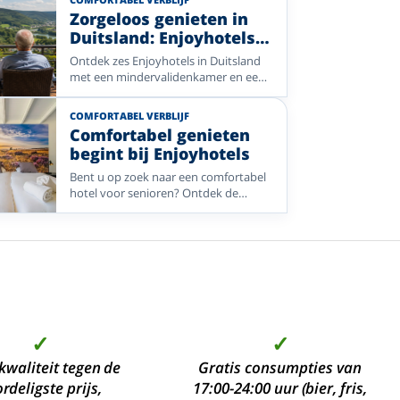
Zorgeloos genieten in
Duitsland: Enjoyhotels
met
Ontdek zes Enjoyhotels in Duitsland
mindervalidekamers
met een mindervalidenkamer en een
lift. Kies voor de wijngaarden van de
Moezel, de frisse zeelucht aan de
COMFORTABEL VERBLIJF
Duitse Waddenkust, de heuvels van
Comfortabel genieten
het Sauerland, de gastvrijheid van het
begint bij Enjoyhotels
Münsterland of de natuur van de Eifel
en geniet zorgeloos van een
Bent u op zoek naar een comfortabel
ontspannen vakantie.
hotel voor senioren? Ontdek de
veelzijdige selectie Enjoyhotels met
een lift, toegankelijke kamers en
eenpersoonskamers. Kies voor een
ontspannen verblijf in de natuur, een
wellnesshotel of een gezellige
stedentrip en geniet van een
compleet verzorgd 5-daags alles-
inclusief-arrangement.
✓
✓
kwaliteit tegen de
Gratis consumpties van
rdeligste prijs,
17:00-24:00 uur (bier, fris,