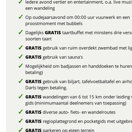
Iedere avond vertier en entertainment, o.a. live muz
een wandeling
Op oudejaarsavond om 00:00 uur vuurwerk en een
proostmoment met bubbels
Dagelijks
GRATIS
taartbuffet met minstens drie vers
soorten taart
GRATIS
gebruik van ruim overdekt zwembad met l
GRATIS
gebruik van sauna’s
Mogelijkheid om badjassen en handdoeken te huren
betaling)
GRATIS
gebruik van biljart, tafelvoetbaltafel en airh
Darts tegen betaling.
GRATIS
wandelingen van 6 tot 15 km onder leiding 
gids (minimumaantal deelnemers van toepassing)
GRATIS
diverse auto- fiets- en wandelroutes
GRATIS
regioplattegrond en pocketgids met uitgebre
GRATIS
parkeren op eigen terrein