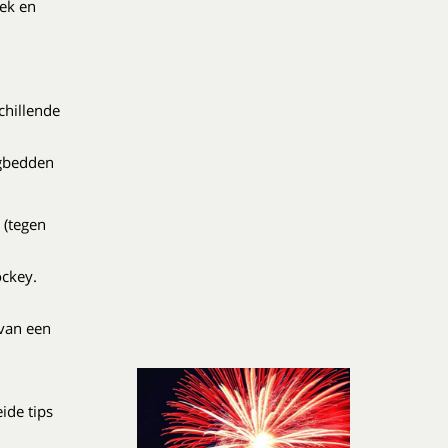
iek en
chillende
igbedden
 (tegen
ockey.
van een
ide tips