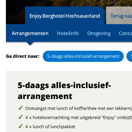
Enjoy Berghotel Hochsauerland
Terug naa
Arrangementen
Hotelinfo
Omgeving
Conta
Ga direct naar:
5-daags alles-inclusief-arrangement
5-daags alles-inclusief-
arrangement
Ontvangst met lunch of koffie/thee met een lekkerni
4 x hotelovernachting met uitgebreid “Enjoy” ontbijt
4 x lunch of lunchpakket