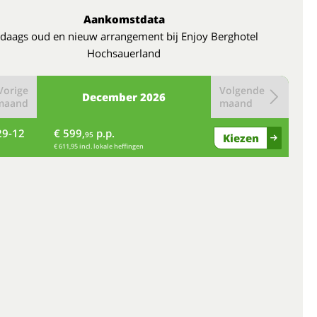
Aankomstdata
-daags oud en nieuw arrangement bij Enjoy Berghotel
Hochsauerland
Vorige
Volgende
December
2026
maand
maand
29-12
€ 599,
p.p.
95
Kiezen
€ 611,95 incl. lokale heffingen