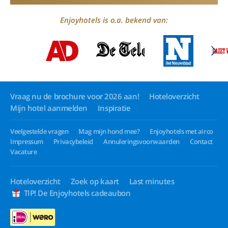
Enjoyhotels is o.a. bekend van:
Vraag nu de brochure voor 2026 aan!
Hoteloverzicht
Mijn hotel aanmelden
Inspiratie
Veelgestelde vragen
Mag mijn hond mee?
Enjoyhotels met airco
Impressum
Privacybeleid
Annuleringsvoorwaarden
Contact
Vacature
Hoteloverzicht
Zoek op kaart
Last minutes
TIP! De Enjoyhotels cadeaubon