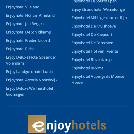
Enjoyhotel La Source Epen
Enjoyhotel Vlieland
Enjoy Strandhotel Wemeldinge
Enjoyhotel Hollum Ameland
Enjoyhotel Millingen aan de Rijn
Enjoyhotel Joli Bergen
Enjoyhotel De Kruishoeve
Enjoyhotel De Schildkamp
Enjoyhotel De Koepoort
Enjoyhotel Frederiksoord
Enjoyhotel De Foreesten
Enjoyhotel Riche
Enjoyhotel Hof van Twente
Enjoy Deluxe Hotel Spaander
Enjoyhotel Bovenkarspel
Volendam
Enjoyhotel Ie-Sicht
Enjoy Landgoedhotel Lunia
Enjoyhotel Auberge de Moerse
Enjoyhotel Astoria Noordwijk
Hoeve
Enjoy Deluxe Wellnesshotel
Groningen