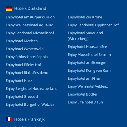
Hotels Duitsland
Enjoyhotel am Kurpark Brilon
Enjoyhotel Zur Krone
Enjoy Wellnesshotel Aqualux
Enjoy Landhotel Lippischer Hof
Enjoy Landhotel Michaelishof
Enjoyhotel Sauerland
(Winterberg)
Enjoyhotel Marleen
Enjoyhotel Haus am See
Enjoyhotel Westerwald
Enjoy Moezelhotel Bremm
Enjoy Schlosshotel Sophia
Enjoyhotel am Erzengel
Enjoyhotel Eifeler Hof
Enjoyhotel König von Rom
Enjoyhotel Rhön Residence
Enjoyhotel am Rhein
Enjoyhotel Harz
Enjoy Weinhotel Veldenz
Enjoy Berghotel Hochsauerland
Enjoyhotel Bottler
Enjoyhotel Greetsiel
Enjoy Eifelhotel Daun
Enjoyhotel Bürgerhof Wetzlar
Hotels Frankrijk