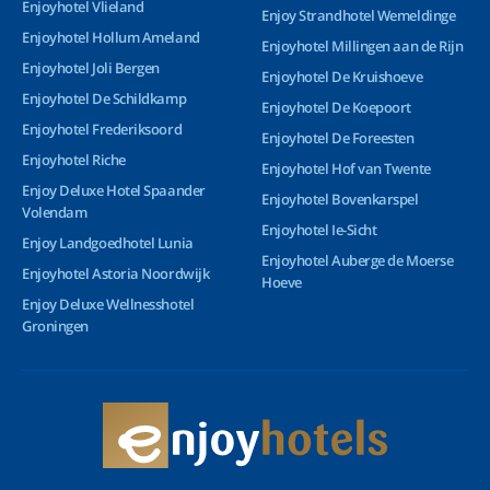
Enjoyhotel Vlieland
Enjoy Strandhotel Wemeldinge
Enjoyhotel Hollum Ameland
Enjoyhotel Millingen aan de Rijn
Enjoyhotel Joli Bergen
Enjoyhotel De Kruishoeve
Enjoyhotel De Schildkamp
Enjoyhotel De Koepoort
Enjoyhotel Frederiksoord
Enjoyhotel De Foreesten
Enjoyhotel Riche
Enjoyhotel Hof van Twente
Enjoy Deluxe Hotel Spaander
Enjoyhotel Bovenkarspel
Volendam
Enjoyhotel Ie-Sicht
Enjoy Landgoedhotel Lunia
Enjoyhotel Auberge de Moerse
Enjoyhotel Astoria Noordwijk
Hoeve
Enjoy Deluxe Wellnesshotel
Groningen