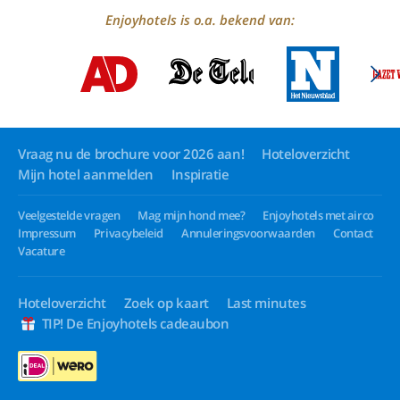
Enjoyhotels is o.a. bekend van:
Vraag nu de brochure voor 2026 aan!
Hoteloverzicht
Mijn hotel aanmelden
Inspiratie
Veelgestelde vragen
Mag mijn hond mee?
Enjoyhotels met airco
Impressum
Privacybeleid
Annuleringsvoorwaarden
Contact
Vacature
Hoteloverzicht
Zoek op kaart
Last minutes
TIP! De Enjoyhotels cadeaubon