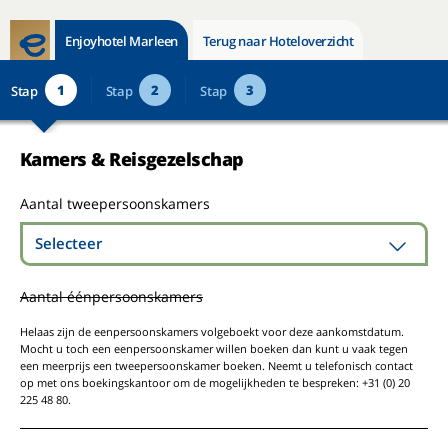
Enjoyhotel Marleen
Terug naar Hoteloverzicht
1
2
3
Stap
Stap
Stap
Kamers & Reisgezelschap
Aantal tweepersoonskamers
Selecteer
Aantal éénpersoonskamers
Helaas zijn de eenpersoonskamers volgeboekt voor deze aankomstdatum.
Mocht u toch een eenpersoonskamer willen boeken dan kunt u vaak tegen
een meerprijs een tweepersoonskamer boeken. Neemt u telefonisch contact
op met ons boekingskantoor om de mogelijkheden te bespreken: +31 (0) 20
225 48 80.