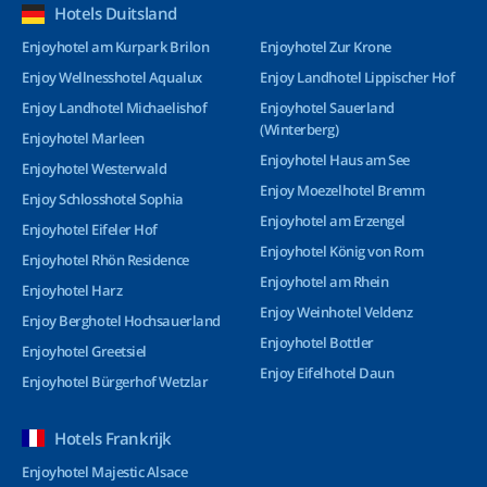
Hotels Duitsland
Enjoyhotel am Kurpark Brilon
Enjoyhotel Zur Krone
Enjoy Wellnesshotel Aqualux
Enjoy Landhotel Lippischer Hof
Enjoy Landhotel Michaelishof
Enjoyhotel Sauerland
(Winterberg)
Enjoyhotel Marleen
Enjoyhotel Haus am See
Enjoyhotel Westerwald
Enjoy Moezelhotel Bremm
Enjoy Schlosshotel Sophia
Enjoyhotel am Erzengel
Enjoyhotel Eifeler Hof
Enjoyhotel König von Rom
Enjoyhotel Rhön Residence
Enjoyhotel am Rhein
Enjoyhotel Harz
Enjoy Weinhotel Veldenz
Enjoy Berghotel Hochsauerland
Enjoyhotel Bottler
Enjoyhotel Greetsiel
Enjoy Eifelhotel Daun
Enjoyhotel Bürgerhof Wetzlar
Hotels Frankrijk
Enjoyhotel Majestic Alsace