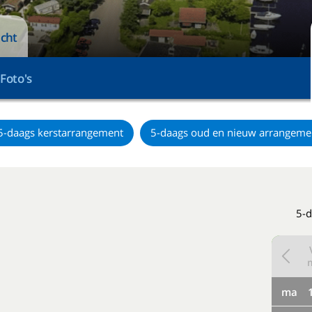
icht
Foto's
5-daags kerstarrangement
5-daags oud en nieuw arrangeme
5-d
ma