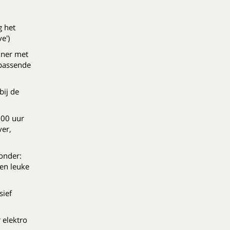
g het
e')
iner met
jpassende
bij de
:00 uur
ver,
onder:
 en leuke
sief
 elektro