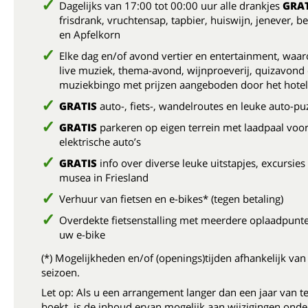
Dagelijks van 17:00 tot 00:00 uur alle drankjes
GRAT
frisdrank, vruchtensap, tapbier, huiswijn, jenever, 
en Apfelkorn
Elke dag en/of avond vertier en entertainment, waar
live muziek, thema-avond, wijnproeverij, quizavond
muziekbingo met prijzen aangeboden door het hotel
GRATIS
auto-, fiets-, wandelroutes en leuke auto-puz
GRATIS
parkeren op eigen terrein met laadpaal voo
elektrische auto’s
GRATIS
info
over diverse leuke uitstapjes, excursies
musea in Friesland
Verhuur van fietsen en e-bikes* (tegen betaling)
Overdekte fietsenstalling met meerdere oplaadpunt
uw e-bike
(*) Mogelijkheden en/of (openings)tijden afhankelijk van
seizoen.
Let op: Als u een arrangement langer dan een jaar van t
boekt, is de inhoud ervan mogelijk aan wijzigingen onde