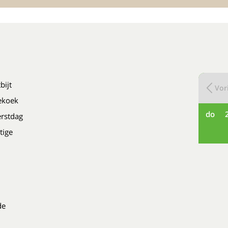
bijt
Vori
jekoek
do
erstdag
tige
de