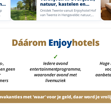
bos en heide.
n,
natuur, kastelen en
comfort in Twente
ap
Ontdek Twente vanuit Enjoyhotel Hof
van Twente in Hengevelde: natuur,
s
kastelen, fietsroutes en het 5-daags
an
alles-inclusief-arrangement.
Dáárom
Enjoy
hotels
✓
s-,
Iedere avond
Hoge 
 en geen
entertainmentprogramma,
voo
r
waaronder avond met
aanbetal
mers
livemuziek
akanties met 'waar' voor je geld, daar word je vroli