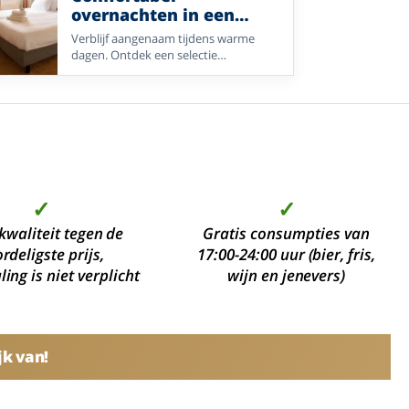
wandelregio’s.
overnachten in een
kamer met airco
Verblijf aangenaam tijdens warme
dagen. Ontdek een selectie
Enjoyhotels met airco op de kamer of
als kamerupgrade, van strand en stad
tot Veluwe en wellness.
✓
✓
kwaliteit tegen de
Gratis consumpties van
rdeligste prijs,
17:00-24:00 uur (bier, fris,
ing is niet verplicht
wijn en jenevers)
jk van!