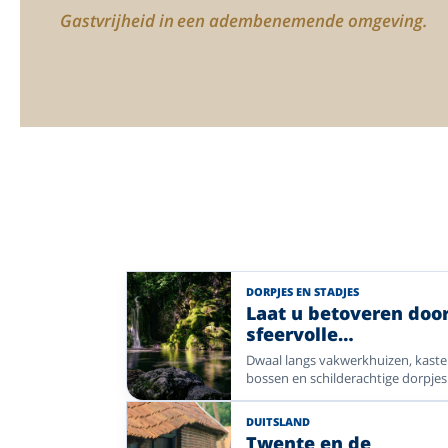
Gastvrijheid in een adembenemende omgeving.
DORPJES EN STADJES
Laat u betoveren doo
sfeervolle
bestemmingen vol ru
Dwaal langs vakwerkhuizen, kaste
en charme
bossen en schilderachtige dorpjes
Deze selectie Enjoyhotels brengt 
naar de Harz en sfeervolle streken
DUITSLAND
Nederland.
Twente en de