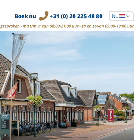
Boek nu
+31 (0) 20 225 48 80
NL
gesproken - ma t/m vr van 08:00-21:00 uur - za en zo van 09:00-19:00 uur