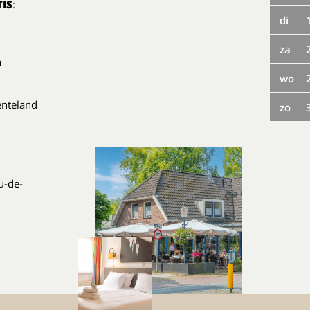
IS
:
di
za
n
wo
enteland
zo
u-de-