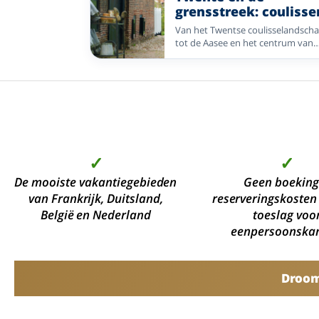
grensstreek: coulisse
kastelen en stadjes
Van het Twentse coulisselandsch
tot de Aasee en het centrum van
Bocholt: vergelijk twee Enjoyhotel
voor natuur, fietsen en cultuur a
beide kanten van de grens.
✓
✓
De mooiste vakantiegebieden
Geen boeking
van Frankrijk, Duitsland,
reserveringskosten
België en Nederland
toeslag voo
eenpersoonska
Droomv