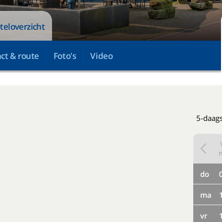
teloverzicht
ct & route
Foto's
Video
5-daags
do
ma
vr