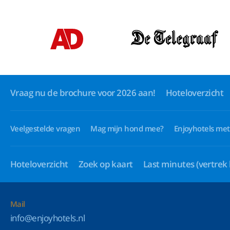
Vraag nu de brochure voor 2026 aan!
Hoteloverzicht
Veelgestelde vragen
Mag mijn hond mee?
Enjoyhotels met
Hoteloverzicht
Zoek op kaart
Last minutes
(vertrek
Mail
info@enjoyhotels.nl