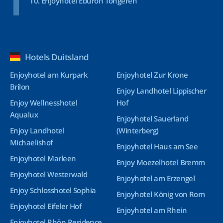
Enjoyhotel Eburon Tongeren
Hotels Duitsland
Enjoyhotel am Kurpark
Enjoyhotel Zur Krone
Brilon
Enjoy Landhotel Lippischer
Enjoy Wellnesshotel
Hof
Aqualux
Enjoyhotel Sauerland
Enjoy Landhotel
(Winterberg)
Michaelishof
Enjoyhotel Haus am See
Enjoyhotel Marleen
Enjoy Moezelhotel Bremm
Enjoyhotel Westerwald
Enjoyhotel am Erzengel
Enjoy Schlosshotel Sophia
Enjoyhotel König von Rom
Enjoyhotel Eifeler Hof
Enjoyhotel am Rhein
Enjoyhotel Rhön Residence