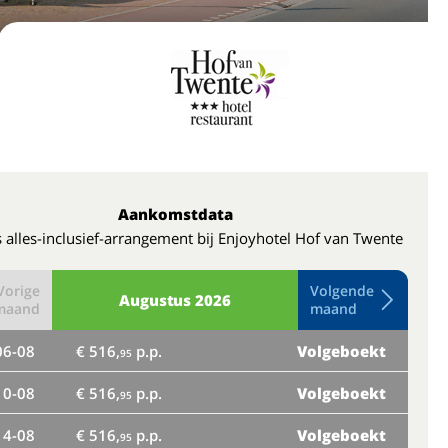
Aankomstdata
 alles-inclusief-arrangement bij Enjoyhotel Hof van Twente
Vorige
Volgende
Augustus
2026
maand
maand
06-08
€ 516,
p.p.
Volgeboekt
do
95
10-08
€ 516,
p.p.
Volgeboekt
ma
95
14-08
€ 516,
p.p.
Volgeboekt
vr
95