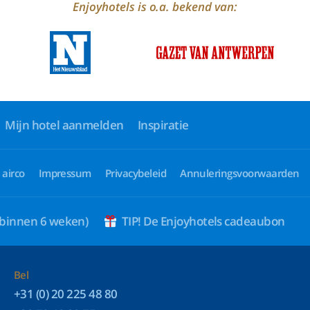
Enjoyhotels is o.a. bekend van:
Mijn hotel aanmelden
Inspiratie
 airco
Impressum
Privacybeleid
Annuleringsvoorwaarden
 binnen 6 weken)
TIP! De Enjoyhotels cadeaubon
Bel
+31 (0) 20 225 48 80