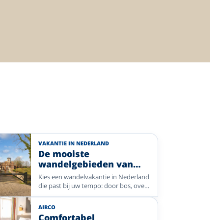
VAKANTIE IN NEDERLAND
De mooiste
wandelgebieden van
Nederland, met een
Kies een wandelvakantie in Nederland
comfortabel Enjoyhotel
die past bij uw tempo: door bos, over
als uitvalsbasis
heide, langs het Wad of door de
Limburgse heuvels. Vergelijk een
AIRCO
selectie Enjoyhotels in uiteenlopende
Comfortabel