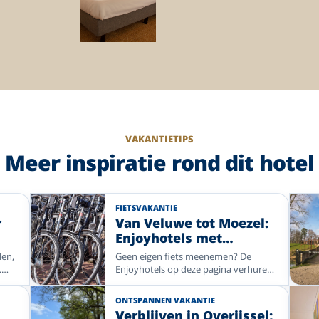
VAKANTIETIPS
Meer inspiratie rond dit hotel
FIETSVAKANTIE
r
Van Veluwe tot Moezel:
Enjoyhotels met
st
fietsverhuur
len,
Geen eigen fiets meenemen? De
.
Enjoyhotels op deze pagina verhuren
u
E-bikes. De tarieven verschillen per
 in
hotel. Kies een fietsregio in Nederland
ONTSPANNEN VAKANTIE
of Duitsland, van kust en rivierdal tot
Verblijven in Overijssel;