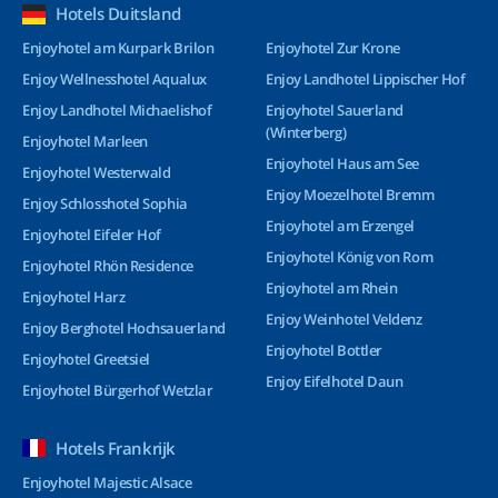
Hotels Duitsland
Enjoyhotel am Kurpark Brilon
Enjoyhotel Zur Krone
Enjoy Wellnesshotel Aqualux
Enjoy Landhotel Lippischer Hof
Enjoy Landhotel Michaelishof
Enjoyhotel Sauerland
(Winterberg)
Enjoyhotel Marleen
Enjoyhotel Haus am See
Enjoyhotel Westerwald
Enjoy Moezelhotel Bremm
Enjoy Schlosshotel Sophia
Enjoyhotel am Erzengel
Enjoyhotel Eifeler Hof
Enjoyhotel König von Rom
Enjoyhotel Rhön Residence
Enjoyhotel am Rhein
Enjoyhotel Harz
Enjoy Weinhotel Veldenz
Enjoy Berghotel Hochsauerland
Enjoyhotel Bottler
Enjoyhotel Greetsiel
Enjoy Eifelhotel Daun
Enjoyhotel Bürgerhof Wetzlar
Hotels Frankrijk
Enjoyhotel Majestic Alsace