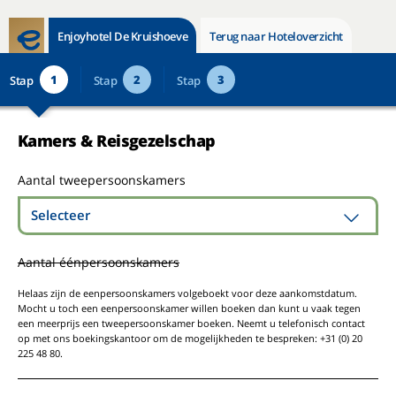
Enjoyhotel De Kruishoeve
Terug naar Hoteloverzicht
1
2
3
Stap
Stap
Stap
Kamers & Reisgezelschap
Aantal tweepersoonskamers
Selecteer
Aantal éénpersoonskamers
Helaas zijn de eenpersoonskamers volgeboekt voor deze aankomstdatum.
Mocht u toch een eenpersoonskamer willen boeken dan kunt u vaak tegen
een meerprijs een tweepersoonskamer boeken. Neemt u telefonisch contact
op met ons boekingskantoor om de mogelijkheden te bespreken: +31 (0) 20
225 48 80.