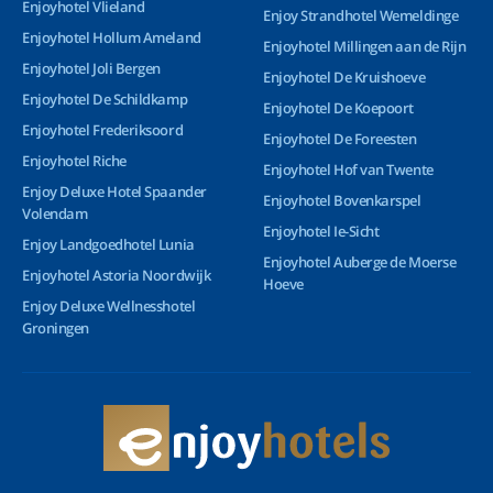
Enjoyhotel Vlieland
Enjoy Strandhotel Wemeldinge
Enjoyhotel Hollum Ameland
Enjoyhotel Millingen aan de Rijn
Enjoyhotel Joli Bergen
Enjoyhotel De Kruishoeve
Enjoyhotel De Schildkamp
Enjoyhotel De Koepoort
Enjoyhotel Frederiksoord
Enjoyhotel De Foreesten
Enjoyhotel Riche
Enjoyhotel Hof van Twente
Enjoy Deluxe Hotel Spaander
Enjoyhotel Bovenkarspel
Volendam
Enjoyhotel Ie-Sicht
Enjoy Landgoedhotel Lunia
Enjoyhotel Auberge de Moerse
Enjoyhotel Astoria Noordwijk
Hoeve
Enjoy Deluxe Wellnesshotel
Groningen