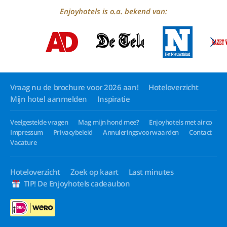
Enjoyhotels is o.a. bekend van:
Vraag nu de brochure voor 2026 aan!
Hoteloverzicht
Mijn hotel aanmelden
Inspiratie
Veelgestelde vragen
Mag mijn hond mee?
Enjoyhotels met airco
Impressum
Privacybeleid
Annuleringsvoorwaarden
Contact
Vacature
Hoteloverzicht
Zoek op kaart
Last minutes
TIP! De Enjoyhotels cadeaubon