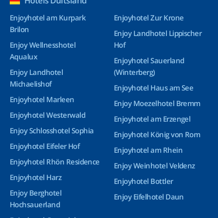
Hotels Duitsland
Enjoyhotel am Kurpark
Enjoyhotel Zur Krone
Brilon
Enjoy Landhotel Lippischer
Enjoy Wellnesshotel
Hof
Aqualux
Enjoyhotel Sauerland
Enjoy Landhotel
(Winterberg)
Michaelishof
Enjoyhotel Haus am See
Enjoyhotel Marleen
Enjoy Moezelhotel Bremm
Enjoyhotel Westerwald
Enjoyhotel am Erzengel
Enjoy Schlosshotel Sophia
Enjoyhotel König von Rom
Enjoyhotel Eifeler Hof
Enjoyhotel am Rhein
Enjoyhotel Rhön Residence
Enjoy Weinhotel Veldenz
Enjoyhotel Harz
Enjoyhotel Bottler
Enjoy Berghotel
Enjoy Eifelhotel Daun
Hochsauerland