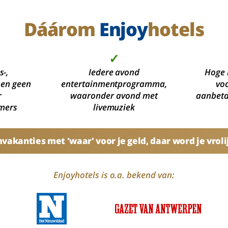
Dáárom
Enjoy
hotels
✓
s-,
Iedere avond
Hoge 
 en geen
entertainmentprogramma,
voo
r
waaronder avond met
aanbetal
mers
livemuziek
akanties met 'waar' voor je geld, daar word je vroli
Enjoyhotels is o.a. bekend van: