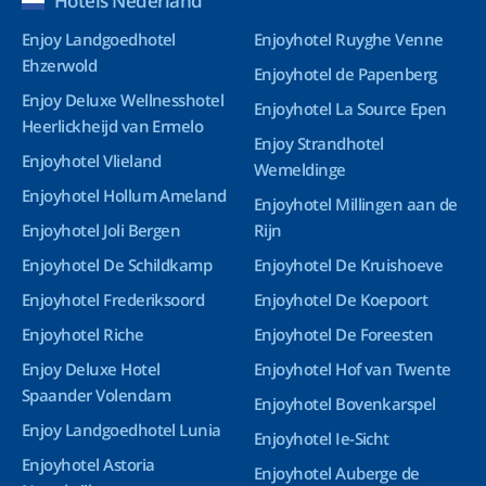
Hotels Nederland
Enjoy Landgoedhotel
Enjoyhotel Ruyghe Venne
Ehzerwold
Enjoyhotel de Papenberg
Enjoy Deluxe Wellnesshotel
Enjoyhotel La Source Epen
Heerlickheijd van Ermelo
Enjoy Strandhotel
Enjoyhotel Vlieland
Wemeldinge
Enjoyhotel Hollum Ameland
Enjoyhotel Millingen aan de
Enjoyhotel Joli Bergen
Rijn
Enjoyhotel De Schildkamp
Enjoyhotel De Kruishoeve
Enjoyhotel Frederiksoord
Enjoyhotel De Koepoort
Enjoyhotel Riche
Enjoyhotel De Foreesten
Enjoy Deluxe Hotel
Enjoyhotel Hof van Twente
Spaander Volendam
Enjoyhotel Bovenkarspel
Enjoy Landgoedhotel Lunia
Enjoyhotel Ie-Sicht
Enjoyhotel Astoria
Enjoyhotel Auberge de