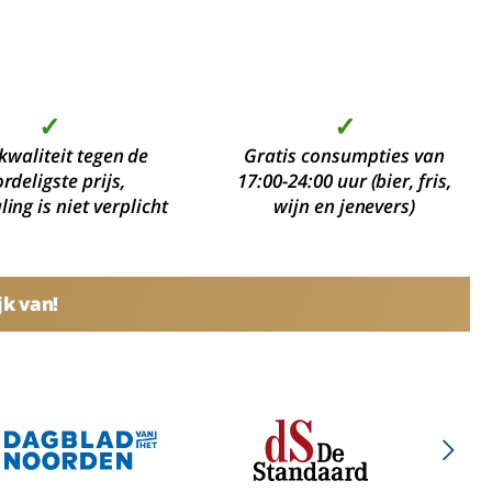
✓
✓
kwaliteit tegen de
Gratis consumpties van
rdeligste prijs,
17:00-24:00 uur (bier, fris,
ing is niet verplicht
wijn en jenevers)
jk van!