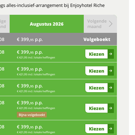
gs alles-inclusief-arrangement bij Enjoyhotel Riche
ige
Volgende
Augustus
2026
and
maand
08
€ 399,
p.p.
Volgeboekt
95
08
€ 399,
p.p.
95
Kiezen
€ 421,95 incl. lokale heffingen
08
€ 399,
p.p.
95
Kiezen
€ 421,95 incl. lokale heffingen
08
€ 399,
p.p.
95
Kiezen
€ 421,95 incl. lokale heffingen
08
€ 399,
p.p.
95
Kiezen
€ 421,95 incl. lokale heffingen
Bijna volgeboekt
08
€ 399,
p.p.
95
Kiezen
€ 421,95 incl. lokale heffingen