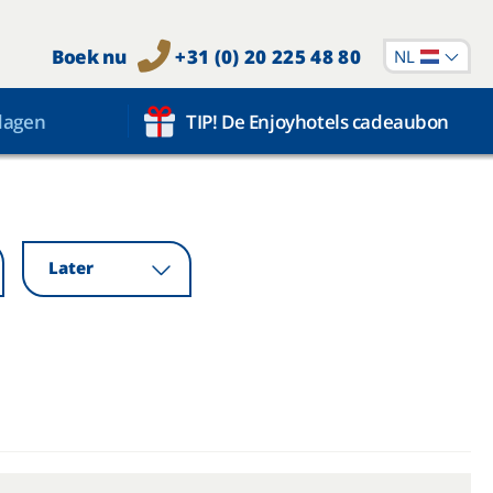
Boek nu
+31 (0) 20 225 48 80
NL
dagen
TIP! De Enjoyhotels cadeaubon
Later