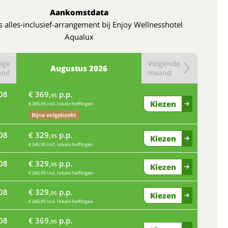
Aankomstdata
 alles-inclusief-arrangement bij Enjoy Wellnesshotel
Aqualux
ige
Volgende
Augustus
2026
and
maand
08
€ 369,
p.p.
95
Kiezen
€ 385,95 incl. lokale heffingen
Bijna volgeboekt
08
€ 329,
p.p.
95
Kiezen
€ 345,95 incl. lokale heffingen
08
€ 329,
p.p.
95
Kiezen
€ 345,95 incl. lokale heffingen
08
€ 329,
p.p.
95
Kiezen
€ 345,95 incl. lokale heffingen
08
€ 369,
p.p.
95