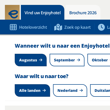
Vind uw Enjoyhotel
Brochure 2026
Hoteloverzicht
Zoek op kaart
L
Wanneer wilt u naar een Enjoyhotel
Augustus
September
Oktober
Waar wilt u naar toe?
Alle landen
Nederland
Duitsla