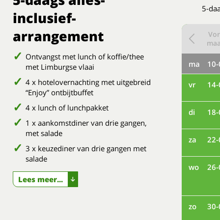
5-daa
inclusief-
arrangement
Vor
ma
Ontvangst met lunch of koffie/thee
ma
10-
met Limburgse vlaai
4 x hotelovernachting met uitgebreid
vr
14-
“Enjoy” ontbijtbuffet
4 x lunch of lunchpakket
di
18-
1 x aankomstdiner van drie gangen,
met salade
za
22-
3 x keuzediner van drie gangen met
salade
wo
26-
Lees meer...
zo
30-