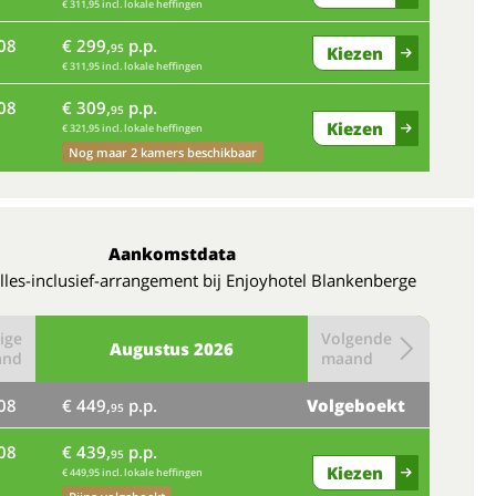
€ 311,95 incl. lokale heffingen
08
€ 299,
p.p.
95
Kiezen
€ 311,95 incl. lokale heffingen
08
€ 309,
p.p.
95
Kiezen
€ 321,95 incl. lokale heffingen
Nog maar 2 kamers beschikbaar
Aankomstdata
lles-inclusief-arrangement bij Enjoyhotel Blankenberge
ige
Volgende
Augustus
2026
and
maand
08
€ 449,
p.p.
Volgeboekt
95
08
€ 439,
p.p.
95
Kiezen
€ 449,95 incl. lokale heffingen