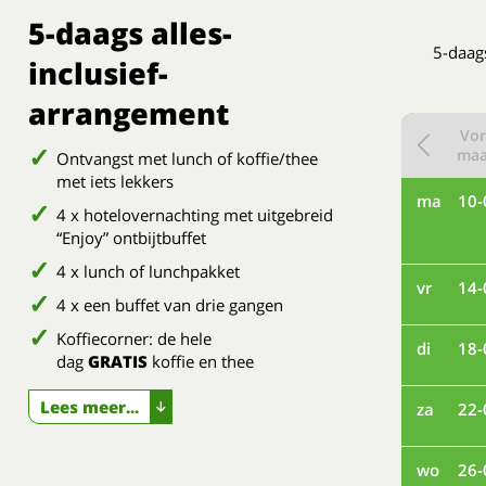
5-daags alles-
5-daags
inclusief-
arrangement
Vor
ma
Ontvangst met lunch of koffie/thee
met iets lekkers
ma
10-
4 x hotelovernachting met uitgebreid
“Enjoy” ontbijtbuffet
4 x lunch of lunchpakket
vr
14-
4 x een buffet van drie gangen
Koffiecorner: de hele
di
18-
dag
GRATIS
koffie en thee
Lees meer...
za
22-
wo
26-