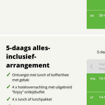
zo
30-
5-daags alles-
5-daa
inclusief-
arrangement
Vor
ma
Ontvangst met lunch of koffie/thee
ma
10-
met gebak
4 x hotelovernachting met uitgebreid
“Enjoy” ontbijtbuffet
vr
14-
4 x lunch of lunchpakket