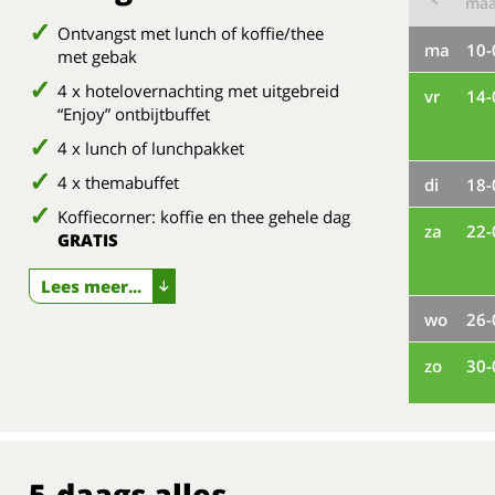
ma
Ontvangst met lunch of koffie/thee
ma
10-
met gebak
4 x hotelovernachting met uitgebreid
vr
14-
“Enjoy” ontbijtbuffet
4 x lunch of lunchpakket
4 x themabuffet
di
18-
Koffiecorner: koffie en thee gehele dag
za
22-
GRATIS
Lees meer...
wo
26-
zo
30-
5-daags alles-