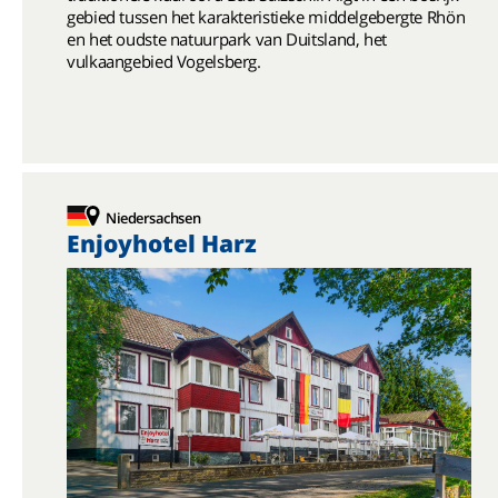
gebied tussen het karakteristieke middelgebergte Rhön
en het oudste natuurpark van Duitsland, het
vulkaangebied Vogelsberg.
Niedersachsen
Enjoyhotel Harz