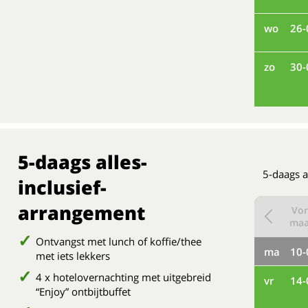
wo
26-
zo
30-
5-daags alles-
5-daags a
inclusief-
arrangement
Vor
ma
Ontvangst met lunch of koffie/thee
ma
10-
met iets lekkers
4 x hotelovernachting met uitgebreid
vr
14-
“Enjoy” ontbijtbuffet