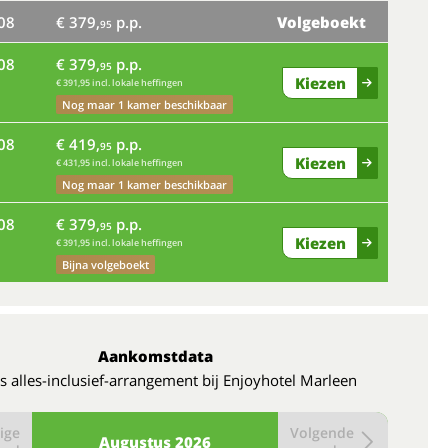
08
€ 379,
p.p.
Volgeboekt
95
08
€ 379,
p.p.
95
Kiezen
€ 391,95 incl. lokale heffingen
Nog maar 1 kamer beschikbaar
08
€ 419,
p.p.
95
Kiezen
€ 431,95 incl. lokale heffingen
Nog maar 1 kamer beschikbaar
08
€ 379,
p.p.
95
Kiezen
€ 391,95 incl. lokale heffingen
Bijna volgeboekt
Aankomstdata
s alles-inclusief-arrangement bij Enjoyhotel Marleen
ige
Volgende
Augustus
2026