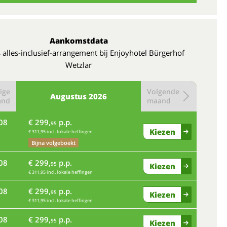
Aankomstdata
 alles-inclusief-arrangement bij Enjoyhotel Bürgerhof
Wetzlar
ige
Volgende
Augustus
2026
and
maand
08
€ 299,
p.p.
95
Kiezen
€ 311,95 incl. lokale heffingen
Bijna volgeboekt
08
€ 299,
p.p.
95
Kiezen
€ 311,95 incl. lokale heffingen
08
€ 299,
p.p.
95
Kiezen
€ 311,95 incl. lokale heffingen
08
€ 299,
p.p.
95
Kiezen