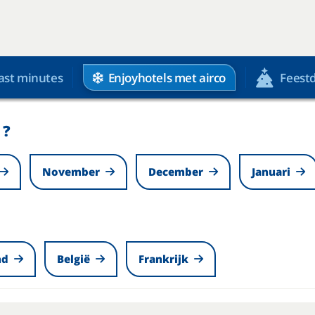
Enjoyhotels met airco
ast minutes
Feest
 ?
November
December
Januari
nd
België
Frankrijk