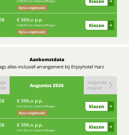
Kiezen
€ 385,95 incl. lokale heffingen
Bijna volgeboekt
08
€ 369,
p.p.
95
Kiezen
€ 385,95 incl. lokale heffingen
Bijna volgeboekt
Aankomstdata
gs alles-inclusief-arrangement bij Enjoyhotel Harz
ige
Volgende
Augustus
2026
and
maand
08
€ 399,
p.p.
95
Kiezen
€ 411,95 incl. lokale heffingen
Bijna volgeboekt
08
€ 399,
p.p.
95
Kiezen
€ 411,95 incl. lokale heffingen