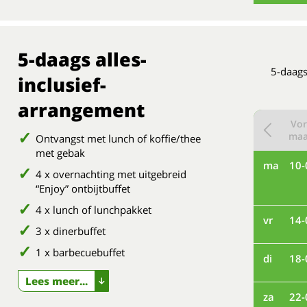
5-daags alles-
5-daags
inclusief-
arrangement
Vor
ma
Ontvangst met lunch of koffie/thee
met gebak
ma
10-
4 x overnachting met uitgebreid
“Enjoy” ontbijtbuffet
4 x lunch of lunchpakket
vr
14-
3 x dinerbuffet
1 x barbecuebuffet
di
18-
Lees meer...
za
22-