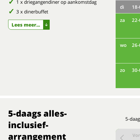
1 x driegangendiner op aankomstdag
di
18-
3 x dinerbuffet
za
22-
Lees meer...
wo
26-
zo
30-
5-daags alles-
5-daag
inclusief-
arrangement
Vor