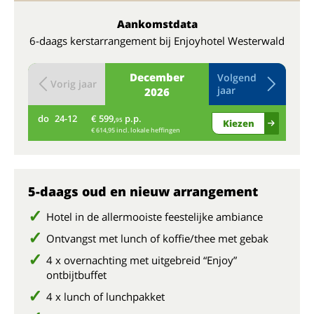
Aankomstdata
6-daags kerstarrangement bij Enjoyhotel Westerwald
December
Volgend
Vorig jaar
jaar
2026
do
24-12
€ 599,
p.p.
vr
95
Kiezen
€ 614,95 incl. lokale heffingen
5-daags oud en nieuw arrangement
Hotel in de allermooiste feestelijke ambiance
Ontvangst met lunch of koffie/thee met gebak
4 x overnachting met uitgebreid “Enjoy”
ontbijtbuffet
4 x lunch of lunchpakket