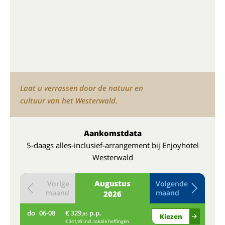
Laat u verrassen door de natuur en
cultuur van het Westerwald.
Aankomstdata
5-daags alles-inclusief-arrangement bij Enjoyhotel
Westerwald
Augustus
Vorige
Volgende
maand
maand
2026
do
06-08
€ 329,
p.p.
do
95
Kiezen
€ 341,95 incl. lokale heffingen