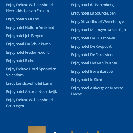
Enjoy Deluxe Wellnesshotel
Enjoyhotel de Papenberg
Heerlickheijd van Ermelo
Enjoyhotel La Source Epen
Enjoyhotel Vlieland
Enjoy Strandhotel Wemeldinge
Enjoyhotel Hollum Ameland
Enjoyhotel Millingen aan de Rijn
Enjoyhotel Joli Bergen
Enjoyhotel De Kruishoeve
Enjoyhotel De Schildkamp
Enjoyhotel De Koepoort
Enjoyhotel Frederiksoord
Enjoyhotel De Foreesten
Enjoyhotel Riche
Enjoyhotel Hof van Twente
Enjoy Deluxe Hotel Spaander
Enjoyhotel Bovenkarspel
Volendam
Enjoyhotel Ie-Sicht
Enjoy Landgoedhotel Lunia
Enjoyhotel Auberge de Moerse
Enjoyhotel Astoria Noordwijk
Hoeve
Enjoy Deluxe Wellnesshotel
Groningen