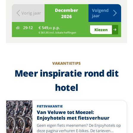
December
Volgend
Vorig jaar
jaar
2026
di
29-12
€ 549,
p.p.
wo
95
Kiezen
€ 561,95 incl. lokale heffingen
VAKANTIETIPS
Meer inspiratie rond dit
hotel
FIETSVAKANTIE
Van Veluwe tot Moezel:
Enjoyhotels met fietsverhuur
Geen eigen fiets meenemen? De Enjoyhotels op
deze pagina verhuren E-bikes. De tarieven