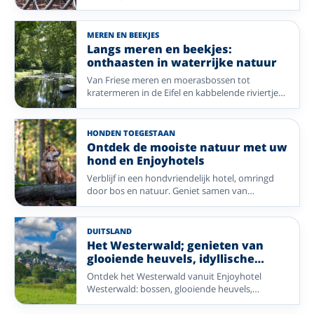
verschillen per hotel. Kies een fietsregio in
Nederland of Duitsland, van kust en rivierdal tot
bos en heide.
MEREN EN BEEKJES
Langs meren en beekjes:
onthaasten in waterrijke natuur
Van Friese meren en moerasbossen tot
kratermeren in de Eifel en kabbelende riviertjes
in de Ardennen: vergelijk Enjoyhotels in
waterrijke natuur.
HONDEN TOEGESTAAN
Ontdek de mooiste natuur met uw
hond en Enjoyhotels
Verblijf in een hondvriendelijk hotel, omringd
door bos en natuur. Geniet samen van
eindeloze wandelingen en een zorgeloze
vakantie met Enjoyhotels in Nederland,
Duitsland en Frankrijk.
DUITSLAND
Het Westerwald; genieten van
glooiende heuvels, idyllische
valleien en romantische stadjes.
Ontdek het Westerwald vanuit Enjoyhotel
Westerwald: bossen, glooiende heuvels,
Montabaur op 6 kilometer en volop routes voor