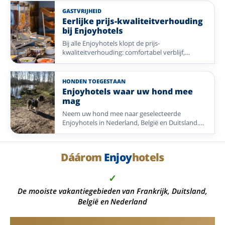
wandelen en fietsen.
GASTVRIJHEID
Eerlijke prijs-kwaliteitverhouding
bij Enjoyhotels
Bij alle Enjoyhotels klopt de prijs-
kwaliteitverhouding: comfortabel verblijf,
maaltijden, drankjes, entertainment en een
aantrekkelijke bestemming in één duidelijk
pakket.
HONDEN TOEGESTAAN
Enjoyhotels waar uw hond mee
mag
Neem uw hond mee naar geselecteerde
Enjoyhotels in Nederland, België en Duitsland.
Vergelijk bestemmingen aan zee, in de natuur en
bij historische steden met het 5-daags alles-
inclusief-arrangement.
Dáárom
Enjoy
hotels
✓
De mooiste vakantiegebieden van Frankrijk, Duitsland,
België en Nederland