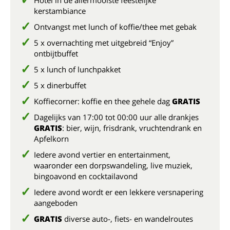
Hotel in de allermooiste feestelijke
kerstambiance
Ontvangst met lunch of koffie/thee met gebak
5 x overnachting met uitgebreid “Enjoy”
ontbijtbuffet
5 x lunch of lunchpakket
5 x dinerbuffet
Koffiecorner: koffie en thee gehele dag
GRATIS
Dagelijks van 17:00 tot 00:00 uur alle drankjes
GRATIS
: bier, wijn, frisdrank, vruchtendrank en
Apfelkorn
Iedere avond vertier en entertainment,
waaronder een dorpswandeling, live muziek,
bingoavond en cocktailavond
Iedere avond wordt er een lekkere versnapering
aangeboden
GRATIS
diverse auto-, fiets- en wandelroutes