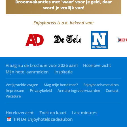
Droomvakanties met 'waar' voor je geld, daar
word je vrolijk van!
Enjoyhotels is o.a. bekend van:
Vraag nu de brochure voor 2026 aan!
Hoteloverzicht
Mijn hotel aanmelden
Inspiratie
Veelgestelde vragen
Mag mijn hond mee?
Enjoyhotels met airco
Impressum
Privacybeleid
Annuleringsvoorwaarden
Contact
Vacature
Hoteloverzicht
Zoek op kaart
Last minutes
TIP! De Enjoyhotels cadeaubon