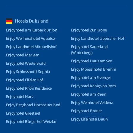
Hotels Duitsland
Enjoyhotel am Kurpark Brilon
Enjoyhotel Zur Krone
Enjoy Wellnesshotel Aqualux
Enjoy Landhotel Lippischer Hof
Enjoy Landhotel Michaelishof
Enjoyhotel Sauerland
(Winterberg)
Enjoyhotel Marleen
Enjoyhotel Haus am See
Enjoyhotel Westerwald
Enjoy Moezelhotel Bremm
Enjoy Schlosshotel Sophia
Enjoyhotel am Erzengel
Enjoyhotel Eifeler Hof
Enjoyhotel König von Rom
Enjoyhotel Rhön Residence
Enjoyhotel am Rhein
Enjoyhotel Harz
Enjoy Weinhotel Veldenz
Enjoy Berghotel Hochsauerland
Enjoyhotel Bottler
Enjoyhotel Greetsiel
Enjoy Eifelhotel Daun
Enjoyhotel Bürgerhof Wetzlar