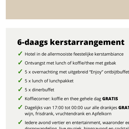
6-daags kerstarrangement
Hotel in de allermooiste feestelijke kerstambiance
Ontvangst met lunch of koffie/thee met gebak
5 x overnachting met uitgebreid “Enjoy” ontbijtbuffet
5 x lunch of lunchpakket
5 x dinerbuffet
Koffiecorner: koffie en thee gehele dag
GRATIS
Dagelijks van 17:00 tot 00:00 uur alle drankjes
GRAT
wijn, frisdrank, vruchtendrank en Apfelkorn
Iedere avond vertier en entertainment, waaronder e
dorpswandeling, live muziek, bingoavond en cockta