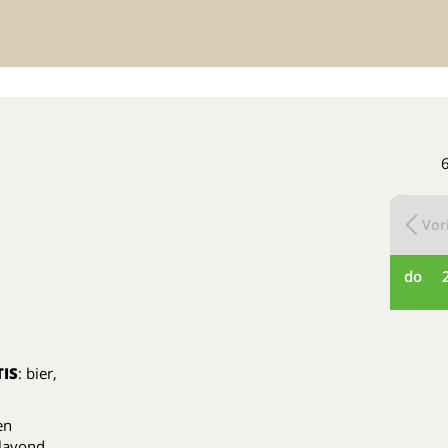
Vori
do
IS
: bier,
en
ilavond