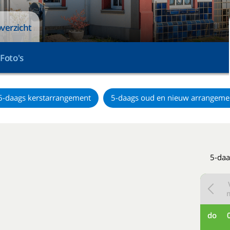
verzicht
Foto's
6-daags kerstarrangement
5-daags oud en nieuw arrangeme
5-daa
do