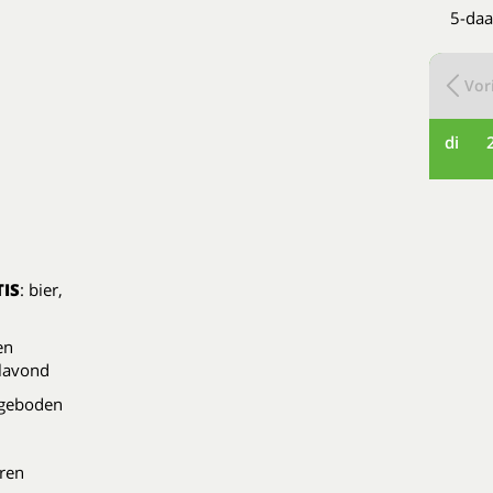
5-daa
Vori
di
IS
: bier,
en
ilavond
ngeboden
uren