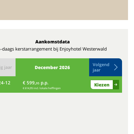
Aankomstdata
6-daags kerstarrangement bij Enjoyhotel Westerwald
Volgend
g jaar
December
2026
jaar
24-12
€ 599,
p.p.
vr
95
Kiezen
€ 614,95 incl. lokale heffingen