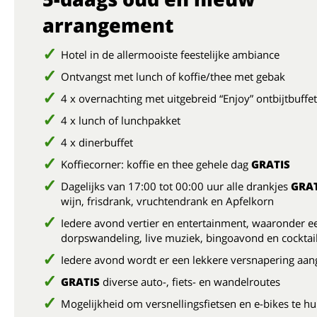
arrangement
Hotel in de allermooiste feestelijke ambiance
Ontvangst met lunch of koffie/thee met gebak
4 x overnachting met uitgebreid “Enjoy” ontbijtbuffet
4 x lunch of lunchpakket
4 x dinerbuffet
Koffiecorner: koffie en thee gehele dag
GRATIS
Dagelijks van 17:00 tot 00:00 uur alle drankjes
GRAT
wijn, frisdrank, vruchtendrank en Apfelkorn
Iedere avond vertier en entertainment, waaronder e
dorpswandeling, live muziek, bingoavond en cockta
Iedere avond wordt er een lekkere versnapering aa
GRATIS
diverse auto-, fiets- en wandelroutes
Mogelijkheid om versnellingsfietsen en e-bikes te h