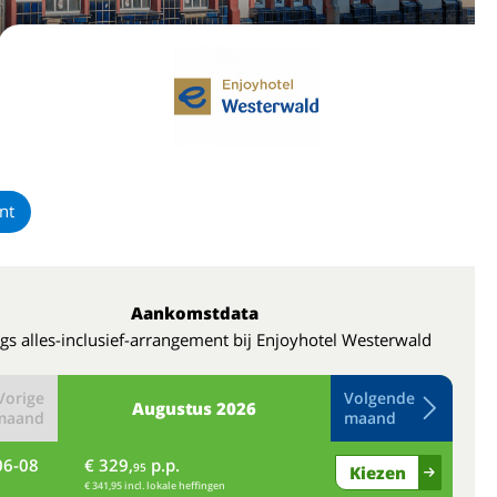
nt
Aankomstdata
gs alles-inclusief-arrangement bij Enjoyhotel Westerwald
Vorige
Volgende
Augustus
2026
maand
maand
06-08
€ 329,
p.p.
do
95
Kiezen
€ 341,95 incl. lokale heffingen