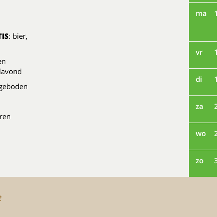
ma
IS
: bier,
vr
en
ilavond
di
ngeboden
za
uren
wo
zo
t