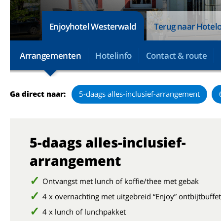
Enjoyhotel Westerwald
Terug naar Hotelo
Arrangementen
Hotelinfo
Contact & route
Ga direct naar:
5-daags alles-inclusief-arrangement
5-daags alles-inclusief-
arrangement
Ontvangst met lunch of koffie/thee met gebak
4 x overnachting met uitgebreid “Enjoy” ontbijtbuffet
4 x lunch of lunchpakket