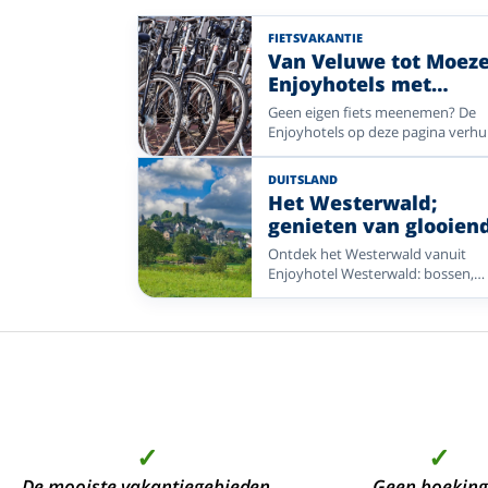
FIETSVAKANTIE
Van Veluwe tot Moeze
Enjoyhotels met
fietsverhuur
Geen eigen fiets meenemen? De
Enjoyhotels op deze pagina verh
E-bikes. De tarieven verschillen pe
hotel. Kies een fietsregio in Neder
DUITSLAND
of Duitsland, van kust en rivierdal
Het Westerwald;
bos en heide.
genieten van glooien
heuvels, idyllische
Ontdek het Westerwald vanuit
valleien en romantis
Enjoyhotel Westerwald: bossen,
stadjes.
glooiende heuvels, Montabaur op
kilometer en volop routes voor
wandelen en fietsen.
✓
✓
De mooiste vakantiegebieden
Geen boeking