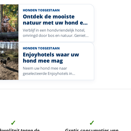
HONDEN TOEGESTAAN
Ontdek de mooiste
natuur met uw hond en
Enjoyhotels
Verblijf in een hondvriendelijk hotel,
omringd door bos en natuur. Geniet
samen van eindeloze wandelingen en
een zorgeloze vakantie met
HONDEN TOEGESTAAN
Enjoyhotels in Nederland, Duitsland
Enjoyhotels waar uw
en Frankrijk.
hond mee mag
Neem uw hond mee naar
geselecteerde Enjoyhotels in
Nederland, België en Duitsland.
Vergelijk bestemmingen aan zee, in de
natuur en bij historische steden met
het 5-daags alles-inclusief-
arrangement.
✓
✓
kwaliteit tegen de
Gratis consumpties van