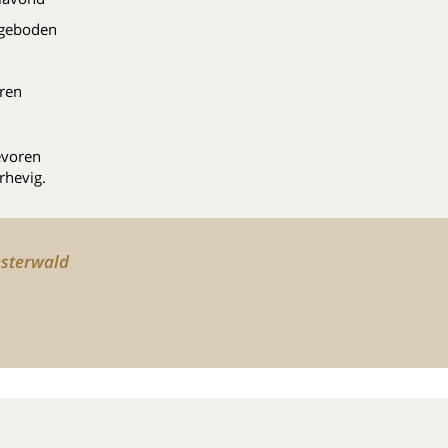
ngeboden
uren
evoren
rhevig.
esterwald