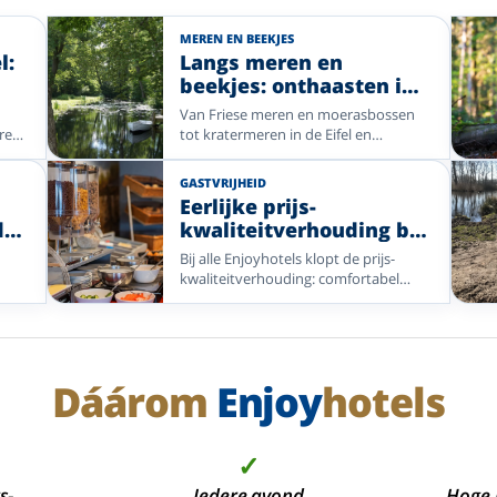
MEREN EN BEEKJES
l:
Langs meren en
beekjes: onthaasten in
waterrijke natuur
Van Friese meren en moerasbossen
uren
tot kratermeren in de Eifel en
r
kabbelende riviertjes in de Ardennen:
land
vergelijk Enjoyhotels in waterrijke
GASTVRIJHEID
 tot
natuur.
Eerlijke prijs-
de
kwaliteitverhouding bij
Enjoyhotels
Bij alle Enjoyhotels klopt de prijs-
che
kwaliteitverhouding: comfortabel
 6
verblijf, maaltijden, drankjes,
entertainment en een aantrekkelijke
bestemming in één duidelijk pakket.
Dáárom
Enjoy
hotels
✓
s-,
Iedere avond
Hoge 