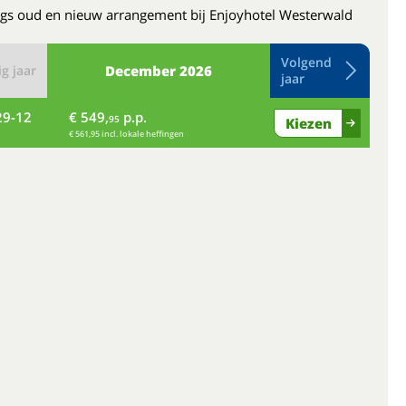
gs oud en nieuw arrangement bij Enjoyhotel Westerwald
Volgend
g jaar
December
2026
jaar
29-12
€ 549,
p.p.
wo
95
Kiezen
€ 561,95 incl. lokale heffingen