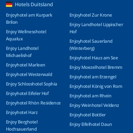
Hotels Duitsland
Enjoyhotel am Kurpark
Enjoyhotel Zur Krone
Brilon
Enjoy Landhotel Lippischer
Enjoy Wellnesshotel
Hof
Aqualux
Enjoyhotel Sauerland
Enjoy Landhotel
(Winterberg)
Michaelishof
Enjoyhotel Haus am See
Enjoyhotel Marleen
Enjoy Moezelhotel Bremm
Enjoyhotel Westerwald
Enjoyhotel am Erzengel
Enjoy Schlosshotel Sophia
Enjoyhotel König von Rom
Enjoyhotel Eifeler Hof
Enjoyhotel am Rhein
Enjoyhotel Rhön Residence
Enjoy Weinhotel Veldenz
Enjoyhotel Harz
Enjoyhotel Bottler
Enjoy Berghotel
Enjoy Eifelhotel Daun
Hochsauerland