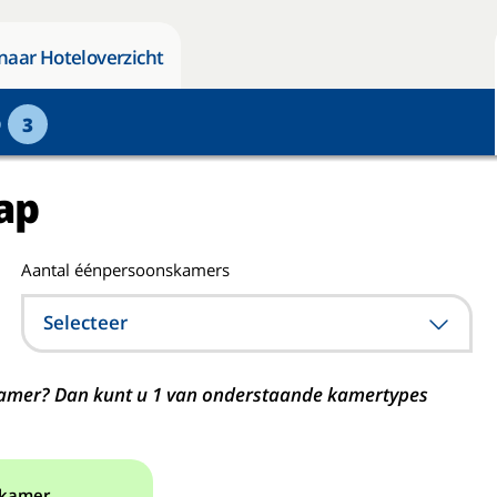
naar Hoteloverzicht
p
3
ap
Aantal éénpersoonskamers
Selecteer
n kamer? Dan kunt u 1 van onderstaande kamertypes
 kamer.