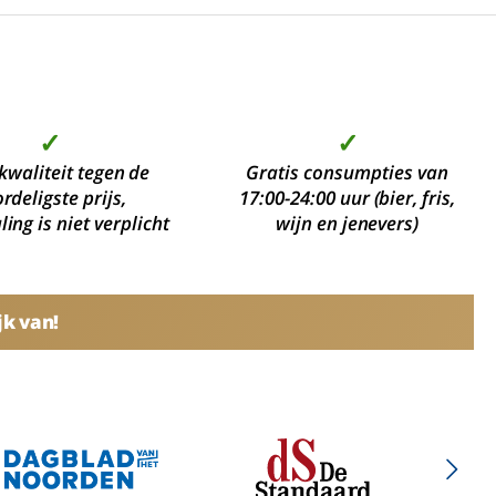
✓
✓
kwaliteit tegen de
Gratis consumpties van
rdeligste prijs,
17:00-24:00 uur (bier, fris,
ing is niet verplicht
wijn en jenevers)
jk van!