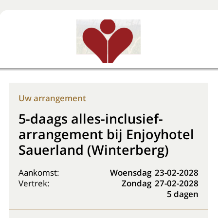
Boek nu
+31 (0) 20 225 48 80
Uw arrangement
5-daags alles-inclusief-
arrangement bij Enjoyhotel
Sauerland (Winterberg)
Aankomst:
Woensdag
23-02-2028
Vertrek:
Zondag
27-02-2028
5 dagen