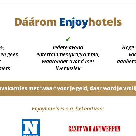
Dáárom
Enjoy
hotels
✓
s-,
Iedere avond
Hoge 
 en geen
entertainmentprogramma,
voo
r
waaronder avond met
aanbetal
mers
livemuziek
akanties met 'waar' voor je geld, daar word je vroli
Enjoyhotels is o.a. bekend van: