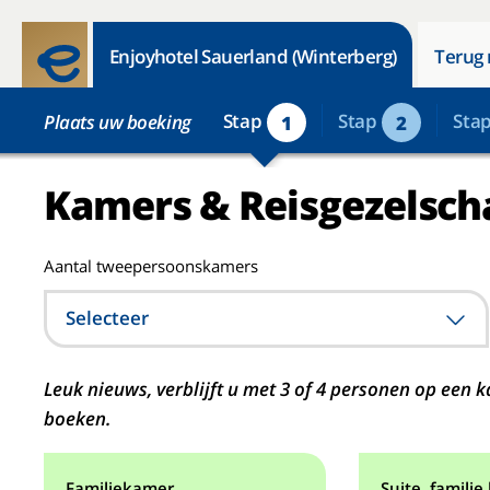
Enjoyhotel Sauerland (Winterberg)
Terug 
Stap
Stap
Sta
Plaats uw boeking
1
2
Kamers & Reisgezelsch
Aantal tweepersoonskamers
Selecteer
Leuk nieuws, verblijft u met 3 of 4 personen op ee
boeken.
Familiekamer.
Suite, familie