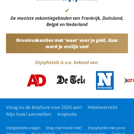
✓
De mooiste vakantiegebieden van Frankrijk, Duitsland,
België en Nederland
Droomvakanties met 'waar' voor je geld, daar
word je vrolijk van!
Enjoyhotels is o.a. bekend van:
Vraag nu de brochure voor 2026 aan!
Hoteloverzicht
Mijn hotel aanmelden
Inspiratie
Veelgestelde vragen
Mag mijn hond mee?
Enjoyhotels met airco
Impressum
Privacybeleid
Annuleringsvoorwaarden
Contact