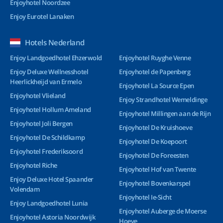
Enjoyhotel Noordzee
Enjoy Eurotel Lanaken
Hotels Nederland
Enjoy Landgoedhotel Ehzerwold
Enjoyhotel Ruyghe Venne
Enjoy Deluxe Wellnesshotel
Enjoyhotel de Papenberg
Heerlickheijd van Ermelo
Enjoyhotel La Source Epen
Enjoyhotel Vlieland
Enjoy Strandhotel Wemeldinge
Enjoyhotel Hollum Ameland
Enjoyhotel Millingen aan de Rijn
Enjoyhotel Joli Bergen
Enjoyhotel De Kruishoeve
Enjoyhotel De Schildkamp
Enjoyhotel De Koepoort
Enjoyhotel Frederiksoord
Enjoyhotel De Foreesten
Enjoyhotel Riche
Enjoyhotel Hof van Twente
Enjoy Deluxe Hotel Spaander
Enjoyhotel Bovenkarspel
Volendam
Enjoyhotel Ie-Sicht
Enjoy Landgoedhotel Lunia
Enjoyhotel Auberge de Moerse
Enjoyhotel Astoria Noordwijk
Hoeve