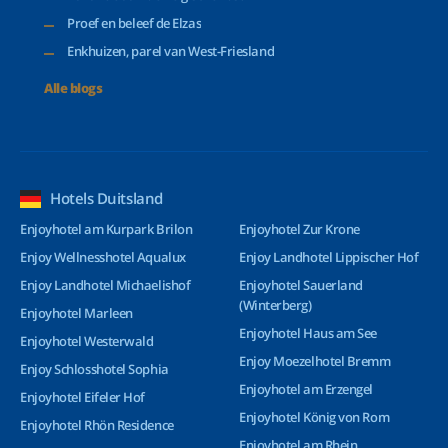
Proef en beleef de Elzas
Enkhuizen, parel van West-Friesland
Alle blogs
Hotels Duitsland
Enjoyhotel am Kurpark Brilon
Enjoyhotel Zur Krone
Enjoy Wellnesshotel Aqualux
Enjoy Landhotel Lippischer Hof
Enjoy Landhotel Michaelishof
Enjoyhotel Sauerland
(Winterberg)
Enjoyhotel Marleen
Enjoyhotel Haus am See
Enjoyhotel Westerwald
Enjoy Moezelhotel Bremm
Enjoy Schlosshotel Sophia
Enjoyhotel am Erzengel
Enjoyhotel Eifeler Hof
Enjoyhotel König von Rom
Enjoyhotel Rhön Residence
Enjoyhotel am Rhein