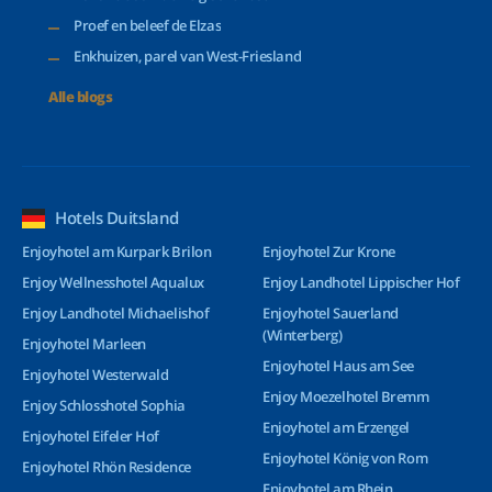
Proef en beleef de Elzas
Enkhuizen, parel van West-Friesland
Alle blogs
Hotels Duitsland
Enjoyhotel am Kurpark Brilon
Enjoyhotel Zur Krone
Enjoy Wellnesshotel Aqualux
Enjoy Landhotel Lippischer Hof
Enjoy Landhotel Michaelishof
Enjoyhotel Sauerland
(Winterberg)
Enjoyhotel Marleen
Enjoyhotel Haus am See
Enjoyhotel Westerwald
Enjoy Moezelhotel Bremm
Enjoy Schlosshotel Sophia
Enjoyhotel am Erzengel
Enjoyhotel Eifeler Hof
Enjoyhotel König von Rom
Enjoyhotel Rhön Residence
Enjoyhotel am Rhein