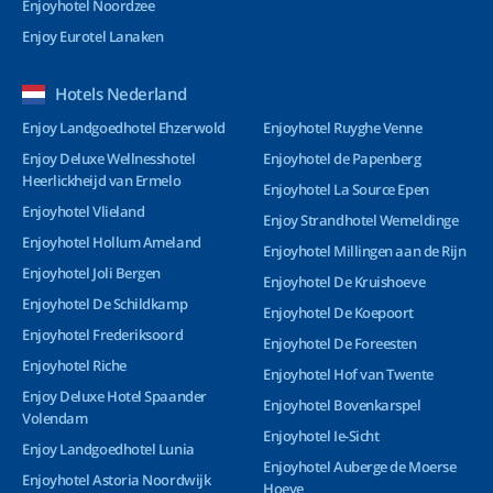
Enjoyhotel Noordzee
Enjoy Eurotel Lanaken
Hotels Nederland
Enjoy Landgoedhotel Ehzerwold
Enjoyhotel Ruyghe Venne
Enjoy Deluxe Wellnesshotel
Enjoyhotel de Papenberg
Heerlickheijd van Ermelo
Enjoyhotel La Source Epen
Enjoyhotel Vlieland
Enjoy Strandhotel Wemeldinge
Enjoyhotel Hollum Ameland
Enjoyhotel Millingen aan de Rijn
Enjoyhotel Joli Bergen
Enjoyhotel De Kruishoeve
Enjoyhotel De Schildkamp
Enjoyhotel De Koepoort
Enjoyhotel Frederiksoord
Enjoyhotel De Foreesten
Enjoyhotel Riche
Enjoyhotel Hof van Twente
Enjoy Deluxe Hotel Spaander
Enjoyhotel Bovenkarspel
Volendam
Enjoyhotel Ie-Sicht
Enjoy Landgoedhotel Lunia
Enjoyhotel Auberge de Moerse
Enjoyhotel Astoria Noordwijk
Hoeve