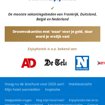
✓
De mooiste vakantiegebieden van Frankrijk, Duitsland,
België en Nederland
Droomvakanties met 'waar' voor je geld, daar
word je vrolijk van!
Enjoyhotels is o.a. bekend van:
Vraag nu de brochure voor 2026 aan!
Hoteloverzicht
Mijn hotel aanmelden
Inspiratie
Veelgestelde vragen
Mag mijn hond mee?
Enjoyhotels met airco
Impressum
Privacybeleid
Annuleringsvoorwaarden
Contact