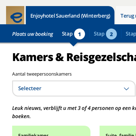
Enjoyhotel Sauerland (Winterberg)
Terug 
Stap
Stap
Sta
Plaats uw boeking
1
2
Kamers & Reisgezelsch
Aantal tweepersoonskamers
Selecteer
Leuk nieuws, verblijft u met 3 of 4 personen op ee
boeken.
Familiekamer.
Suite, familie