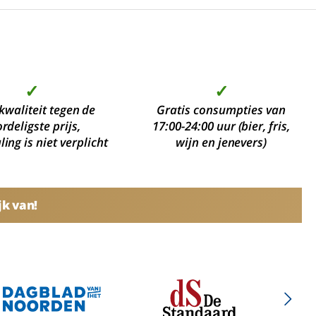
✓
✓
kwaliteit tegen de
Gratis consumpties van
rdeligste prijs,
17:00-24:00 uur (bier, fris,
ing is niet verplicht
wijn en jenevers)
jk van!