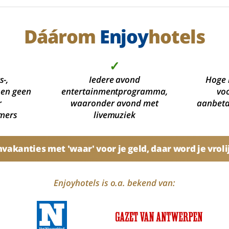
Dáárom
Enjoy
hotels
✓
s-,
Iedere avond
Hoge 
 en geen
entertainmentprogramma,
voo
r
waaronder avond met
aanbetal
mers
livemuziek
akanties met 'waar' voor je geld, daar word je vroli
Enjoyhotels is o.a. bekend van: