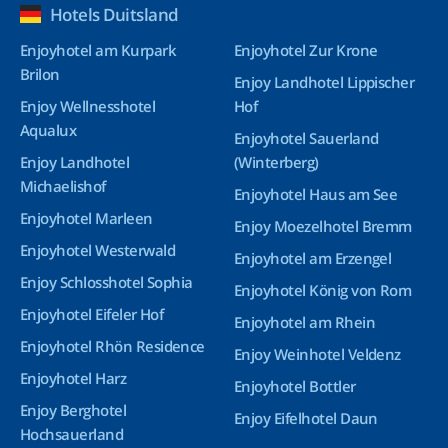
Hotels Duitsland
Enjoyhotel am Kurpark
Enjoyhotel Zur Krone
Brilon
Enjoy Landhotel Lippischer
Enjoy Wellnesshotel
Hof
Aqualux
Enjoyhotel Sauerland
Enjoy Landhotel
(Winterberg)
Michaelishof
Enjoyhotel Haus am See
Enjoyhotel Marleen
Enjoy Moezelhotel Bremm
Enjoyhotel Westerwald
Enjoyhotel am Erzengel
Enjoy Schlosshotel Sophia
Enjoyhotel König von Rom
Enjoyhotel Eifeler Hof
Enjoyhotel am Rhein
Enjoyhotel Rhön Residence
Enjoy Weinhotel Veldenz
Enjoyhotel Harz
Enjoyhotel Bottler
Enjoy Berghotel
Enjoy Eifelhotel Daun
Hochsauerland