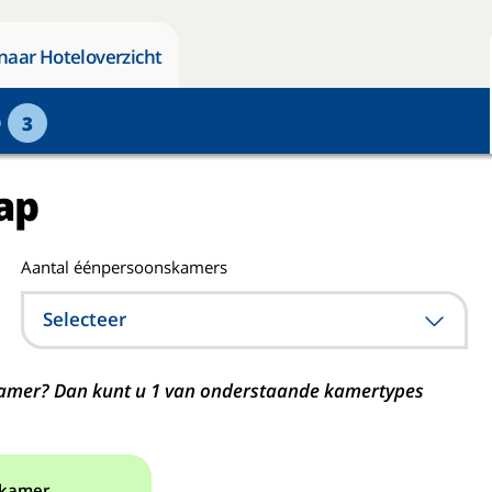
naar Hoteloverzicht
p
3
ap
Aantal éénpersoonskamers
Selecteer
n kamer? Dan kunt u 1 van onderstaande kamertypes
 kamer.