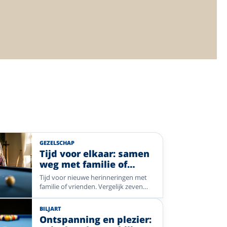
GEZELSCHAP
Tijd voor elkaar: samen
weg met familie of
vrienden
Tijd voor nieuwe herinneringen met
familie of vrienden. Vergelijk zeven
Enjoyhotels in Nederland, België en
Duitsland, van levendige steden tot
BILJART
rustige natuur.
Ontspanning en plezier: