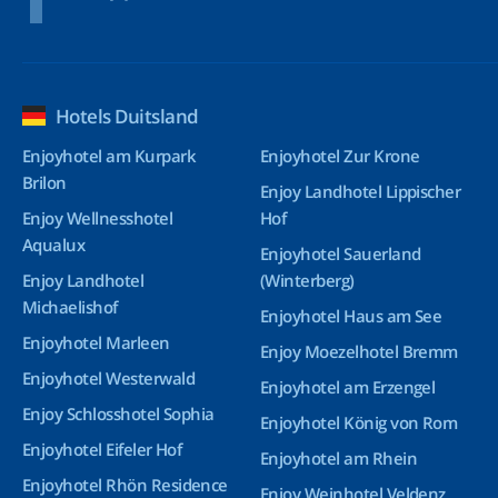
Hotels Duitsland
Enjoyhotel am Kurpark
Enjoyhotel Zur Krone
Brilon
Enjoy Landhotel Lippischer
Enjoy Wellnesshotel
Hof
Aqualux
Enjoyhotel Sauerland
Enjoy Landhotel
(Winterberg)
Michaelishof
Enjoyhotel Haus am See
Enjoyhotel Marleen
Enjoy Moezelhotel Bremm
Enjoyhotel Westerwald
Enjoyhotel am Erzengel
Enjoy Schlosshotel Sophia
Enjoyhotel König von Rom
Enjoyhotel Eifeler Hof
Enjoyhotel am Rhein
Enjoyhotel Rhön Residence
Enjoy Weinhotel Veldenz