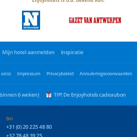
Mijn hotel aanmelden
Inspiratie
 airco
Impressum
Privacybeleid
Annuleringsvoorwaarden
 binnen 6 weken)
TIP! De Enjoyhotels cadeaubon
Bel
+31 (0) 20 225 48 80
+32 78 48 39 75