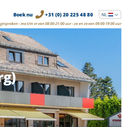
Boek nu
+31 (0) 20 225 48 80
NL
gesproken - ma t/m vr van 08:00-21:00 uur - za en zo van 09:00-19:00 uur
rg)
rg)
rg)
rg)