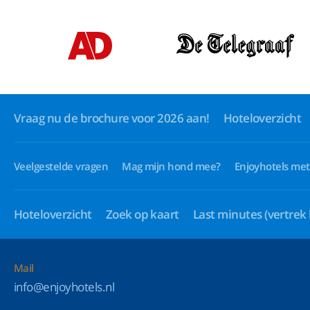
Vraag nu de brochure voor 2026 aan!
Hoteloverzicht
Veelgestelde vragen
Mag mijn hond mee?
Enjoyhotels met
Hoteloverzicht
Zoek op kaart
Last minutes
(vertrek
Mail
info@enjoyhotels.nl