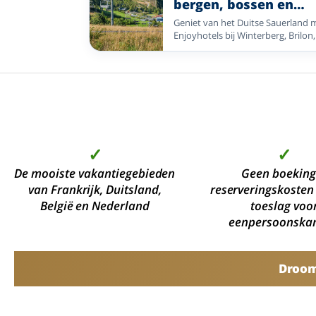
bergen, bossen en
ontdek direct de charme van uw
vakwerkstadjes
vakantiebestemming. Geniet van
Geniet van het Duitse Sauerland 
comfort, gastvrijheid en alle mooi
Enjoyhotels bij Winterberg, Brilon,
plekken die op loopafstand liggen
Siedlinghausen en Bleiwäsche. Ide
voor wandelen, fietsen en
ontspannen natuuruitstapjes.
✓
✓
De mooiste vakantiegebieden
Geen boeking
van Frankrijk, Duitsland,
reserveringskosten
België en Nederland
toeslag voo
eenpersoonska
Droomv