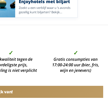
Enjoyhotels met biljart
Zoekt u een verblijf waar u ’s avonds
gezellig kunt biljarten? Bekijk
Enjoyhotels met biljart of poolbiljart in
Nederland, Duitsland en België.
✓
✓
kwaliteit tegen de
Gratis consumpties van
rdeligste prijs,
17:00-24:00 uur (bier, fris,
ing is niet verplicht
wijn en jenevers)
jk van!