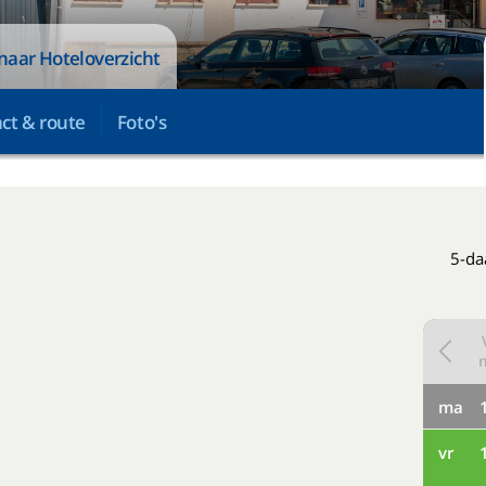
naar Hoteloverzicht
ct & route
Foto's
5-da
ma
vr