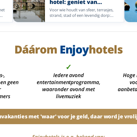
hotel: geniet van
uitstapjes en
met
Voor wie houdt van sfeer, terrasjes,
gezelligheid dichtbij
e
strand, stad of een levendig dorp:
.
aal
ontdek een selectie Enjoyhotels waar
gezelligheid en vermaak makkelijk
binnen bereik zijn.
Dáárom
Enjoy
hotels
✓
s-,
Iedere avond
Hoge 
 en geen
entertainmentprogramma,
voo
r
waaronder avond met
aanbetal
mers
livemuziek
akanties met 'waar' voor je geld, daar word je vroli
Enjoyhotels is o.a. bekend van: