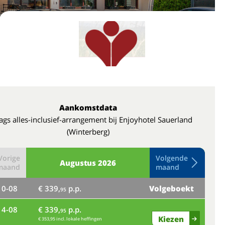
Aankomstdata
ags alles-inclusief-arrangement bij Enjoyhotel Sauerland
(Winterberg)
Vorige
Volgende
Augustus
2026
maand
maand
10-08
€ 339,
p.p.
Volgeboekt
do
95
14-08
€ 339,
p.p.
ma
95
Kiezen
€ 353,95 incl. lokale heffingen