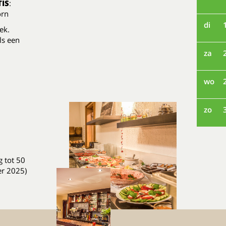
IS
:
korn
di
ek.
ls een
za
wo
zo
 tot 50
er 2025)