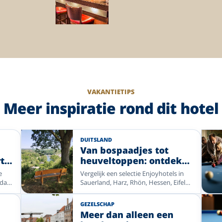
VAKANTIETIPS
Meer inspiratie rond dit hotel
DUITSLAND
Van bospaadjes tot
t
heuveltoppen: ontdek
en
Duitsland te voet
e
Vergelijk een selectie Enjoyhotels in
 dan
Sauerland, Harz, Rhön, Hessen, Eifel
t
en aan de Moezel voor een
en
wandelvakantie door gevarieerde
GEZELSCHAP
ige
natuur.
Meer dan alleen een