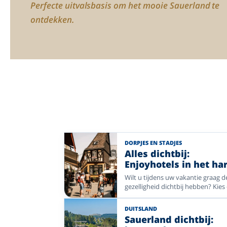
Perfecte uitvalsbasis om het mooie Sauerland te
ontdekken.
DORPJES EN STADJES
Alles dichtbij:
Enjoyhotels in het har
van sfeervolle plaats
Wilt u tijdens uw vakantie graag d
gezelligheid dichtbij hebben? Kies
voor een Enjoyhotel in of nabij he
centrum. Van historische pleinen 
DUITSLAND
sfeervolle winkelstraten tot gezell
Sauerland dichtbij:
dorpskernen: stap de deur uit en