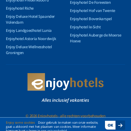
Enjoyhotel Frederiksoord
Enjoyhotel De Foreesten
Enjoyhotel Riche
Enjoyhotel Hof van Twente
Enjoy Deluxe Hotel Spaander
Enjoyhotel Bovenkarspel
Volendam
Enjoyhotel Ie-Sicht
Enjoy Landgoedhotel Lunia
Enjoyhotel Auberge de Moerse
Enjoyhotel Astoria Noordwijk
Hoeve
Enjoy Deluxe Wellnesshotel
Groningen
Alles inclusief vakanties
© 2026 Enjoyhotels - alle rechten voorbehouden
Enjoy some cookies
Door gebruik te maken van onze website,
OK
gaat u akkoord met het plaatsen van cookies. Meer informatie
hierover kunt u lezen in ons
privacybeleid
.