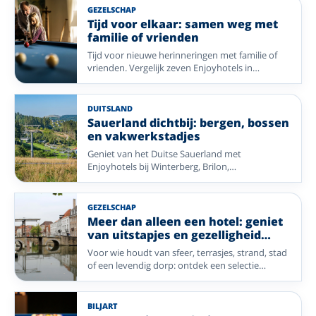
GEZELSCHAP
Tijd voor elkaar: samen weg met
familie of vrienden
Tijd voor nieuwe herinneringen met familie of
vrienden. Vergelijk zeven Enjoyhotels in
Nederland, België en Duitsland, van levendige
steden tot rustige natuur.
DUITSLAND
Sauerland dichtbij: bergen, bossen
en vakwerkstadjes
Geniet van het Duitse Sauerland met
Enjoyhotels bij Winterberg, Brilon,
Siedlinghausen en Bleiwäsche. Ideaal voor
wandelen, fietsen en ontspannen
natuuruitstapjes.
GEZELSCHAP
Meer dan alleen een hotel: geniet
van uitstapjes en gezelligheid
dichtbij
Voor wie houdt van sfeer, terrasjes, strand, stad
of een levendig dorp: ontdek een selectie
Enjoyhotels waar gezelligheid en vermaak
makkelijk binnen bereik zijn.
BILJART