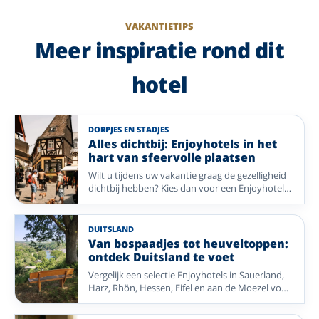
VAKANTIETIPS
Meer inspiratie rond dit
hotel
DORPJES EN STADJES
Alles dichtbij: Enjoyhotels in het
hart van sfeervolle plaatsen
Wilt u tijdens uw vakantie graag de gezelligheid
dichtbij hebben? Kies dan voor een Enjoyhotel
in of nabij het centrum. Van historische pleinen
en sfeervolle winkelstraten tot gezellige
dorpskernen: stap de deur uit en ontdek direct
DUITSLAND
de charme van uw vakantiebestemming. Geniet
Van bospaadjes tot heuveltoppen:
van comfort, gastvrijheid en alle mooie plekken
ontdek Duitsland te voet
die op loopafstand liggen.
Vergelijk een selectie Enjoyhotels in Sauerland,
Harz, Rhön, Hessen, Eifel en aan de Moezel voor
een wandelvakantie door gevarieerde natuur.