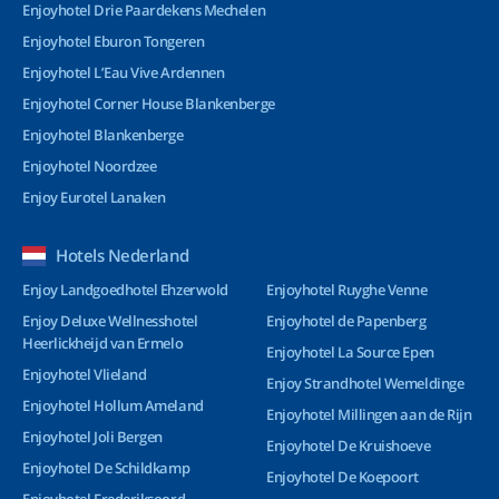
Enjoyhotel Drie Paardekens Mechelen
Enjoyhotel Eburon Tongeren
Enjoyhotel L’Eau Vive Ardennen
Enjoyhotel Corner House Blankenberge
Enjoyhotel Blankenberge
Enjoyhotel Noordzee
Enjoy Eurotel Lanaken
Hotels Nederland
Enjoy Landgoedhotel Ehzerwold
Enjoyhotel Ruyghe Venne
Enjoy Deluxe Wellnesshotel
Enjoyhotel de Papenberg
Heerlickheijd van Ermelo
Enjoyhotel La Source Epen
Enjoyhotel Vlieland
Enjoy Strandhotel Wemeldinge
Enjoyhotel Hollum Ameland
Enjoyhotel Millingen aan de Rijn
Enjoyhotel Joli Bergen
Enjoyhotel De Kruishoeve
Enjoyhotel De Schildkamp
Enjoyhotel De Koepoort