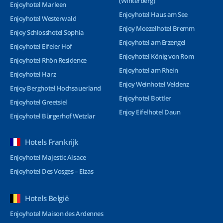
(Winterberg)
Enjoyhotel Marleen
Enjoyhotel Haus am See
Enjoyhotel Westerwald
Enjoy Moezelhotel Bremm
Enjoy Schlosshotel Sophia
Enjoyhotel am Erzengel
Enjoyhotel Eifeler Hof
Enjoyhotel König von Rom
Enjoyhotel Rhön Residence
Enjoyhotel am Rhein
Enjoyhotel Harz
Enjoy Weinhotel Veldenz
Enjoy Berghotel Hochsauerland
Enjoyhotel Bottler
Enjoyhotel Greetsiel
Enjoy Eifelhotel Daun
Enjoyhotel Bürgerhof Wetzlar
Hotels Frankrijk
Enjoyhotel Majestic Alsace
Enjoyhotel Des Vosges – Elzas
Hotels België
Enjoyhotel Maison des Ardennes