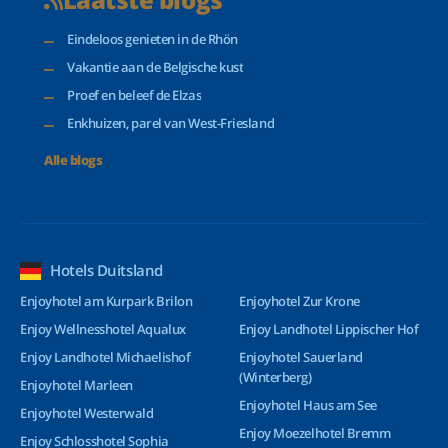
Eindeloos genieten in de Rhön
Vakantie aan de Belgische kust
Proef en beleef de Elzas
Enkhuizen, parel van West-Friesland
Alle blogs
Hotels Duitsland
Enjoyhotel am Kurpark Brilon
Enjoyhotel Zur Krone
Enjoy Wellnesshotel Aqualux
Enjoy Landhotel Lippischer Hof
Enjoy Landhotel Michaelishof
Enjoyhotel Sauerland
(Winterberg)
Enjoyhotel Marleen
Enjoyhotel Haus am See
Enjoyhotel Westerwald
Enjoy Moezelhotel Bremm
Enjoy Schlosshotel Sophia