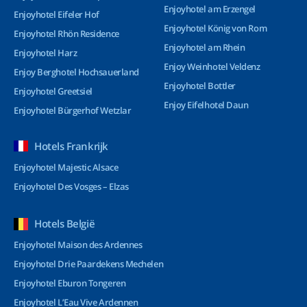
Enjoyhotel am Erzengel
Enjoyhotel Eifeler Hof
Enjoyhotel König von Rom
Enjoyhotel Rhön Residence
Enjoyhotel am Rhein
Enjoyhotel Harz
Enjoy Weinhotel Veldenz
Enjoy Berghotel Hochsauerland
Enjoyhotel Bottler
Enjoyhotel Greetsiel
Enjoy Eifelhotel Daun
Enjoyhotel Bürgerhof Wetzlar
Hotels Frankrijk
Enjoyhotel Majestic Alsace
Enjoyhotel Des Vosges – Elzas
Hotels België
Enjoyhotel Maison des Ardennes
Enjoyhotel Drie Paardekens Mechelen
Enjoyhotel Eburon Tongeren
Enjoyhotel L’Eau Vive Ardennen