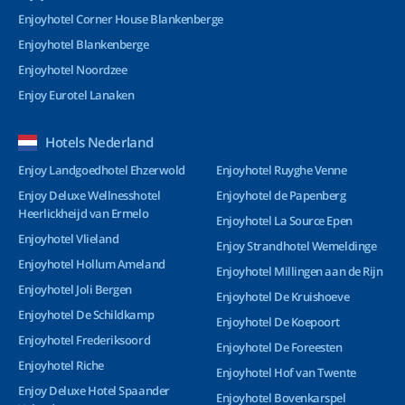
Enjoyhotel Corner House Blankenberge
Enjoyhotel Blankenberge
Enjoyhotel Noordzee
Enjoy Eurotel Lanaken
Hotels Nederland
Enjoy Landgoedhotel Ehzerwold
Enjoyhotel Ruyghe Venne
Enjoy Deluxe Wellnesshotel
Enjoyhotel de Papenberg
Heerlickheijd van Ermelo
Enjoyhotel La Source Epen
Enjoyhotel Vlieland
Enjoy Strandhotel Wemeldinge
Enjoyhotel Hollum Ameland
Enjoyhotel Millingen aan de Rijn
Enjoyhotel Joli Bergen
Enjoyhotel De Kruishoeve
Enjoyhotel De Schildkamp
Enjoyhotel De Koepoort
Enjoyhotel Frederiksoord
Enjoyhotel De Foreesten
Enjoyhotel Riche
Enjoyhotel Hof van Twente
Enjoy Deluxe Hotel Spaander
Enjoyhotel Bovenkarspel