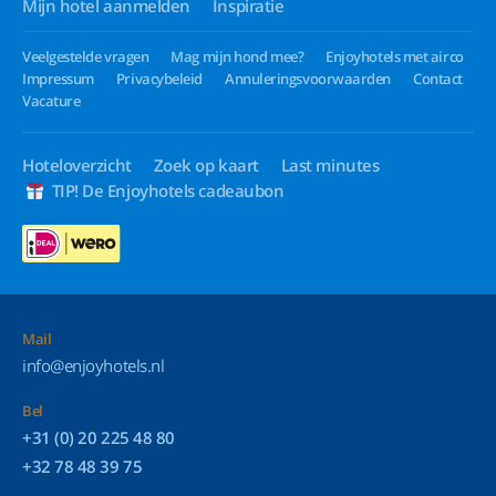
Mijn hotel aanmelden
Inspiratie
Veelgestelde vragen
Mag mijn hond mee?
Enjoyhotels met airco
Impressum
Privacybeleid
Annuleringsvoorwaarden
Contact
Vacature
Hoteloverzicht
Zoek op kaart
Last minutes
TIP! De Enjoyhotels cadeaubon
Mail
info@enjoyhotels.nl
Bel
+31 (0) 20 225 48 80
+32 78 48 39 75