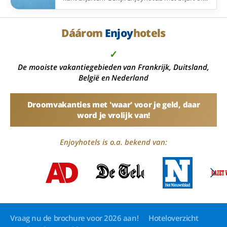
poolbiljart in Nederland, Duitsland en België.
Dáárom
Enjoy
hotels
✓
De mooiste vakantiegebieden van Frankrijk, Duitsland,
België en Nederland
Droomvakanties met 'waar' voor je geld, daar
word je vrolijk van!
Enjoyhotels is o.a. bekend van:
Vraag nu de brochure voor 2026 aan!
Hoteloverzicht