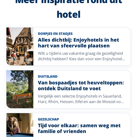
hotel
DORPJES EN STADJES
Alles dichtbij: Enjoyhotels in het
hart van sfeervolle plaatsen
Wilt u tijdens uw vakantie graag de gezelligheid
dichtbij hebben? Kies dan voor een Enjoyhotel
in of nabij het centrum. Van historische pleinen
en sfeervolle winkelstraten tot gezellige
dorpskernen: stap de deur uit en ontdek direct
DUITSLAND
de charme van uw vakantiebestemming. Geniet
Van bospaadjes tot heuveltoppen:
van comfort, gastvrijheid en alle mooie plekken
ontdek Duitsland te voet
die op loopafstand liggen.
Vergelijk een selectie Enjoyhotels in Sauerland,
Harz, Rhön, Hessen, Eifel en aan de Moezel voor
een wandelvakantie door gevarieerde natuur.
GEZELSCHAP
Tijd voor elkaar: samen weg met
familie of vrienden