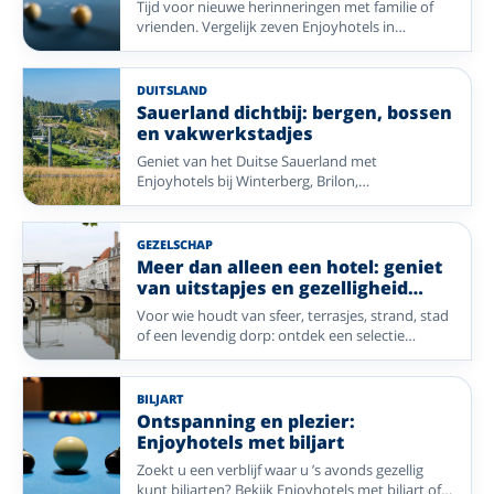
Tijd voor nieuwe herinneringen met familie of
vrienden. Vergelijk zeven Enjoyhotels in
Nederland, België en Duitsland, van levendige
steden tot rustige natuur.
DUITSLAND
Sauerland dichtbij: bergen, bossen
en vakwerkstadjes
Geniet van het Duitse Sauerland met
Enjoyhotels bij Winterberg, Brilon,
Siedlinghausen en Bleiwäsche. Ideaal voor
wandelen, fietsen en ontspannen
natuuruitstapjes.
GEZELSCHAP
Meer dan alleen een hotel: geniet
van uitstapjes en gezelligheid
dichtbij
Voor wie houdt van sfeer, terrasjes, strand, stad
of een levendig dorp: ontdek een selectie
Enjoyhotels waar gezelligheid en vermaak
makkelijk binnen bereik zijn.
BILJART
Ontspanning en plezier:
Enjoyhotels met biljart
Zoekt u een verblijf waar u ’s avonds gezellig
kunt biljarten? Bekijk Enjoyhotels met biljart of