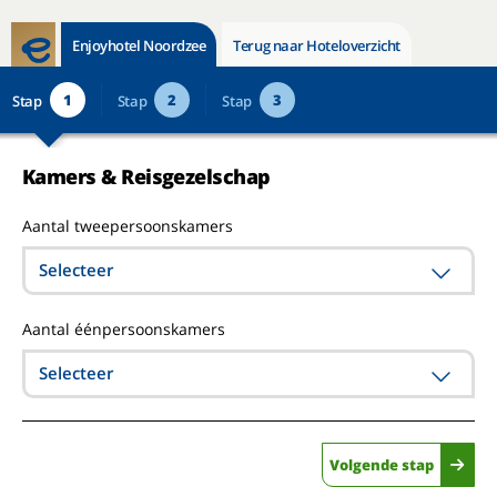
Enjoyhotel Noordzee
Terug naar Hoteloverzicht
1
2
3
Stap
Stap
Stap
Kamers & Reisgezelschap
Aantal tweepersoonskamers
Selecteer
Aantal éénpersoonskamers
Selecteer
Volgende stap