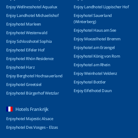
Enjoy Wellnesshotel Aqualux
Enjoy Landhotel Lippischer Hof
Enjoy Landhotel Michaelishof
Enjoyhotel Sauerland
(Winterberg)
Enjoyhotel Marleen
Enjoyhotel Haus am See
Enjoyhotel Westerwald
Enjoy Moezelhotel Bremm
Enjoy Schlosshotel Sophia
Enjoyhotel am Erzengel
Enjoyhotel Eifeler Hof
Enjoyhotel König von Rom
Enjoyhotel Rhön Residence
Enjoyhotel am Rhein
Enjoyhotel Harz
Enjoy Weinhotel Veldenz
Enjoy Berghotel Hochsauerland
Enjoyhotel Bottler
Enjoyhotel Greetsiel
Enjoy Eifelhotel Daun
Enjoyhotel Bürgerhof Wetzlar
Hotels Frankrijk
Enjoyhotel Majestic Alsace
Enjoyhotel Des Vosges – Elzas