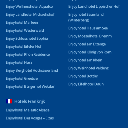
Enjoy Wellnesshotel Aqualux
Enjoy Landhotel Lippischer Hof
Enjoy Landhotel Michaelishof
Enjoyhotel Sauerland
(Winterberg)
Enjoyhotel Marleen
Enjoyhotel Haus am See
Enjoyhotel Westerwald
Enjoy Moezelhotel Bremm
Enjoy Schlosshotel Sophia
Enjoyhotel am Erzengel
Enjoyhotel Eifeler Hof
Enjoyhotel König von Rom
Enjoyhotel Rhön Residence
Enjoyhotel am Rhein
Enjoyhotel Harz
Enjoy Weinhotel Veldenz
Enjoy Berghotel Hochsauerland
Enjoyhotel Bottler
Enjoyhotel Greetsiel
Enjoy Eifelhotel Daun
Enjoyhotel Bürgerhof Wetzlar
Hotels Frankrijk
Enjoyhotel Majestic Alsace
Enjoyhotel Des Vosges – Elzas