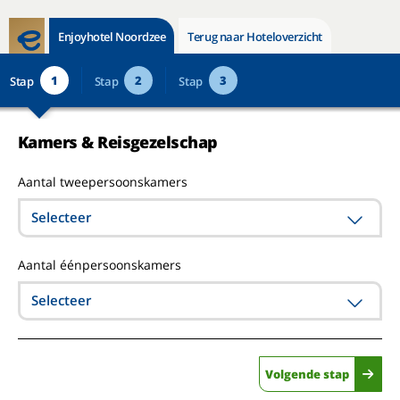
Enjoyhotel Noordzee
Terug naar Hoteloverzicht
1
2
3
Stap
Stap
Stap
Kamers & Reisgezelschap
Aantal tweepersoonskamers
Selecteer
Aantal éénpersoonskamers
Selecteer
Volgende stap