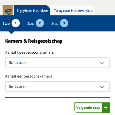
Enjoyhotel Noordzee
Terug naar Hoteloverzicht
1
2
3
Stap
Stap
Stap
Kamers & Reisgezelschap
Aantal tweepersoonskamers
Selecteer
Aantal éénpersoonskamers
Selecteer
Volgende stap