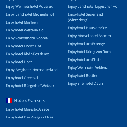
Enjoy Wellnesshotel Aqualux
Enjoy Landhotel Lippischer Hof
Enjoy Landhotel Michaelishof
Enjoyhotel Sauerland
(Winterberg)
Enjoyhotel Marleen
Enjoyhotel Haus am See
Enjoyhotel Westerwald
Enjoy Moezelhotel Bremm
Enjoy Schlosshotel Sophia
Enjoyhotel am Erzengel
Enjoyhotel Eifeler Hof
Enjoyhotel König von Rom
Enjoyhotel Rhön Residence
Enjoyhotel am Rhein
Enjoyhotel Harz
Enjoy Weinhotel Veldenz
Enjoy Berghotel Hochsauerland
Enjoyhotel Bottler
Enjoyhotel Greetsiel
Enjoy Eifelhotel Daun
Enjoyhotel Bürgerhof Wetzlar
Hotels Frankrijk
Enjoyhotel Majestic Alsace
Enjoyhotel Des Vosges – Elzas