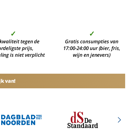
✓
✓
kwaliteit tegen de
Gratis consumpties van
rdeligste prijs,
17:00-24:00 uur (bier, fris,
ing is niet verplicht
wijn en jenevers)
jk van!