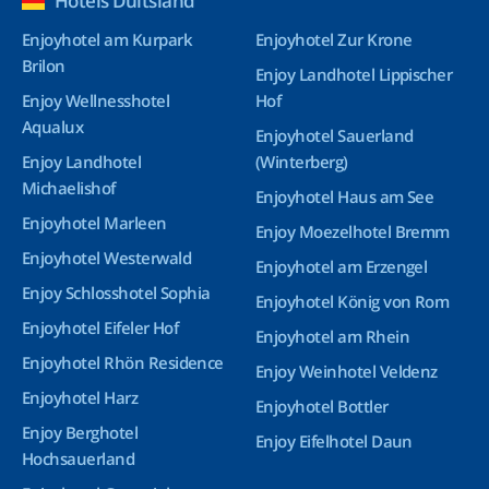
Hotels Duitsland
Enjoyhotel am Kurpark
Enjoyhotel Zur Krone
Brilon
Enjoy Landhotel Lippischer
Enjoy Wellnesshotel
Hof
Aqualux
Enjoyhotel Sauerland
Enjoy Landhotel
(Winterberg)
Michaelishof
Enjoyhotel Haus am See
Enjoyhotel Marleen
Enjoy Moezelhotel Bremm
Enjoyhotel Westerwald
Enjoyhotel am Erzengel
Enjoy Schlosshotel Sophia
Enjoyhotel König von Rom
Enjoyhotel Eifeler Hof
Enjoyhotel am Rhein
Enjoyhotel Rhön Residence
Enjoy Weinhotel Veldenz
Enjoyhotel Harz
Enjoyhotel Bottler
Enjoy Berghotel
Enjoy Eifelhotel Daun
Hochsauerland