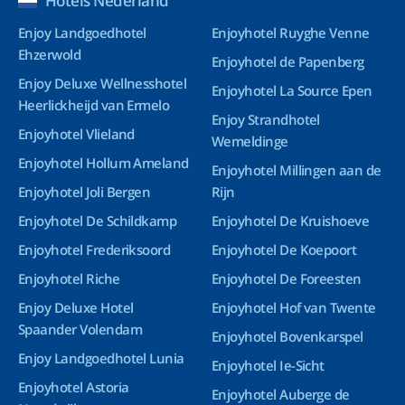
Hotels Nederland
Enjoy Landgoedhotel
Enjoyhotel Ruyghe Venne
Ehzerwold
Enjoyhotel de Papenberg
Enjoy Deluxe Wellnesshotel
Enjoyhotel La Source Epen
Heerlickheijd van Ermelo
Enjoy Strandhotel
Enjoyhotel Vlieland
Wemeldinge
Enjoyhotel Hollum Ameland
Enjoyhotel Millingen aan de
Enjoyhotel Joli Bergen
Rijn
Enjoyhotel De Schildkamp
Enjoyhotel De Kruishoeve
Enjoyhotel Frederiksoord
Enjoyhotel De Koepoort
Enjoyhotel Riche
Enjoyhotel De Foreesten
Enjoy Deluxe Hotel
Enjoyhotel Hof van Twente
Spaander Volendam
Enjoyhotel Bovenkarspel
Enjoy Landgoedhotel Lunia
Enjoyhotel Ie-Sicht
Enjoyhotel Astoria
Enjoyhotel Auberge de