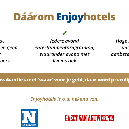
Dáárom
Enjoy
hotels
✓
s-,
Iedere avond
Hoge 
 en geen
entertainmentprogramma,
voo
r
waaronder avond met
aanbetal
mers
livemuziek
akanties met 'waar' voor je geld, daar word je vroli
Enjoyhotels is o.a. bekend van: