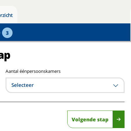
rzicht
p
3
ap
Aantal éénpersoonskamers
Selecteer
Volgende stap