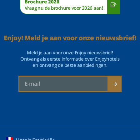
Brochure 2026
Vraag nu de brochure voor 2026 aan!
Enjoy! Meld je aan voor onze nieuwsbrief!
Meld je aan voor onze Enjoy nieuwsbrief!
Ontvang als eerste informatie over Enjoyhotels
en ontvang de beste aanbiedingen.