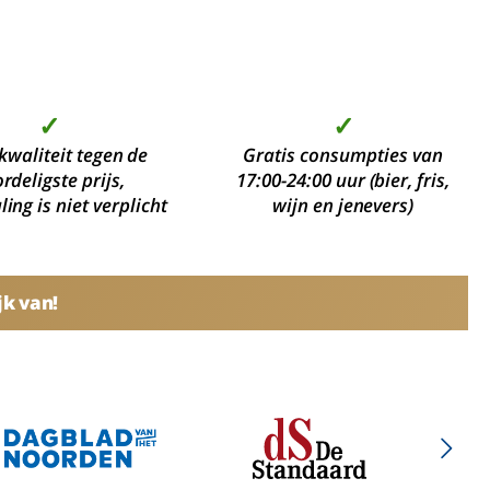
✓
✓
kwaliteit tegen de
Gratis consumpties van
rdeligste prijs,
17:00-24:00 uur (bier, fris,
ing is niet verplicht
wijn en jenevers)
jk van!