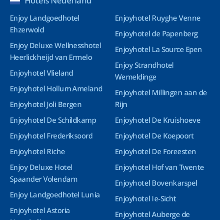
Hotels Nederland
Enjoy Landgoedhotel
Enjoyhotel Ruyghe Venne
Ehzerwold
Enjoyhotel de Papenberg
Enjoy Deluxe Wellnesshotel
Enjoyhotel La Source Epen
Heerlickheijd van Ermelo
Enjoy Strandhotel
Enjoyhotel Vlieland
Wemeldinge
Enjoyhotel Hollum Ameland
Enjoyhotel Millingen aan de
Enjoyhotel Joli Bergen
Rijn
Enjoyhotel De Schildkamp
Enjoyhotel De Kruishoeve
Enjoyhotel Frederiksoord
Enjoyhotel De Koepoort
Enjoyhotel Riche
Enjoyhotel De Foreesten
Enjoy Deluxe Hotel
Enjoyhotel Hof van Twente
Spaander Volendam
Enjoyhotel Bovenkarspel
Enjoy Landgoedhotel Lunia
Enjoyhotel Ie-Sicht
Enjoyhotel Astoria
Enjoyhotel Auberge de