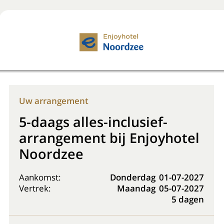
Boek nu
+31 (0) 20 225 48 80
Uw arrangement
5-daags alles-inclusief-
arrangement bij Enjoyhotel
Noordzee
Aankomst:
Donderdag
01-07-2027
Vertrek:
Maandag
05-07-2027
5 dagen