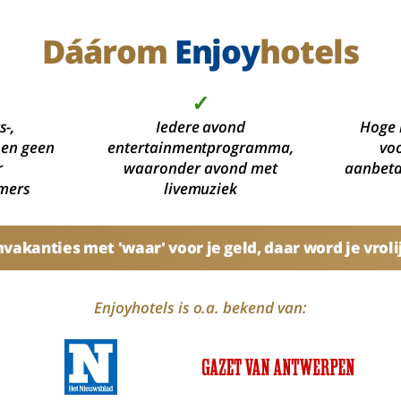
Dáárom
Enjoy
hotels
✓
s-,
Iedere avond
Hoge 
 en geen
entertainmentprogramma,
voo
r
waaronder avond met
aanbetal
mers
livemuziek
akanties met 'waar' voor je geld, daar word je vroli
Enjoyhotels is o.a. bekend van: