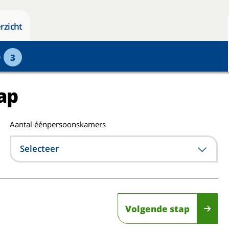
rzicht
p
3
ap
Aantal éénpersoonskamers
Selecteer
Volgende stap