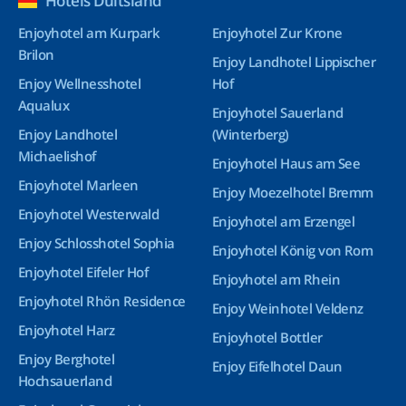
Hotels Duitsland
Enjoyhotel am Kurpark
Enjoyhotel Zur Krone
Brilon
Enjoy Landhotel Lippischer
Enjoy Wellnesshotel
Hof
Aqualux
Enjoyhotel Sauerland
Enjoy Landhotel
(Winterberg)
Michaelishof
Enjoyhotel Haus am See
Enjoyhotel Marleen
Enjoy Moezelhotel Bremm
Enjoyhotel Westerwald
Enjoyhotel am Erzengel
Enjoy Schlosshotel Sophia
Enjoyhotel König von Rom
Enjoyhotel Eifeler Hof
Enjoyhotel am Rhein
Enjoyhotel Rhön Residence
Enjoy Weinhotel Veldenz
Enjoyhotel Harz
Enjoyhotel Bottler
Enjoy Berghotel
Enjoy Eifelhotel Daun
Hochsauerland