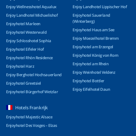
Enjoy Wellnesshotel Aqualux
Enjoy Landhotel Lippischer Hof
Enjoy Landhotel Michaelishof
Enjoyhotel Sauerland
(Winterberg)
Enjoyhotel Marleen
Enjoyhotel Haus am See
Enjoyhotel Westerwald
Enjoy Moezelhotel Bremm
Enjoy Schlosshotel Sophia
Enjoyhotel am Erzengel
Enjoyhotel Eifeler Hof
Enjoyhotel König von Rom
Enjoyhotel Rhön Residence
Enjoyhotel am Rhein
Enjoyhotel Harz
Enjoy Weinhotel Veldenz
Enjoy Berghotel Hochsauerland
Enjoyhotel Bottler
Enjoyhotel Greetsiel
Enjoy Eifelhotel Daun
Enjoyhotel Bürgerhof Wetzlar
Hotels Frankrijk
Enjoyhotel Majestic Alsace
Enjoyhotel Des Vosges – Elzas