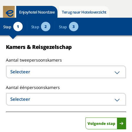
Enjoyhotel Noordzee
Terug naar Hoteloverzicht
1
2
3
Stap
Stap
Stap
Kamers & Reisgezelschap
Aantal tweepersoonskamers
Selecteer
Aantal éénpersoonskamers
Selecteer
Volgende stap