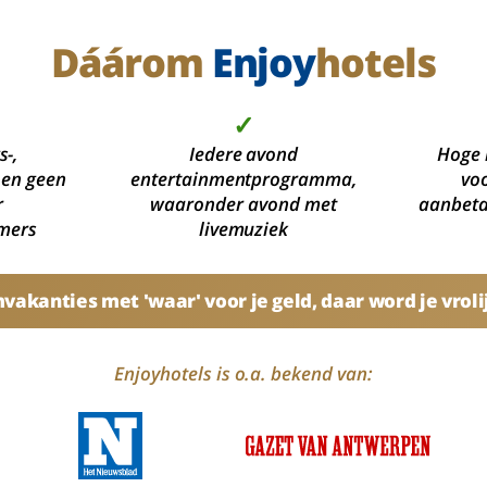
Dáárom
Enjoy
hotels
✓
s-,
Iedere avond
Hoge 
 en geen
entertainmentprogramma,
voo
r
waaronder avond met
aanbetal
mers
livemuziek
akanties met 'waar' voor je geld, daar word je vroli
Enjoyhotels is o.a. bekend van: