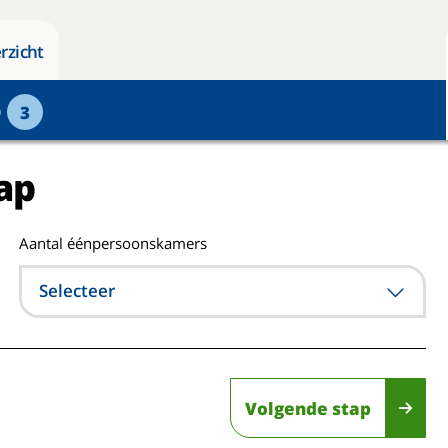
rzicht
p
3
ap
Aantal éénpersoonskamers
Selecteer
Volgende stap