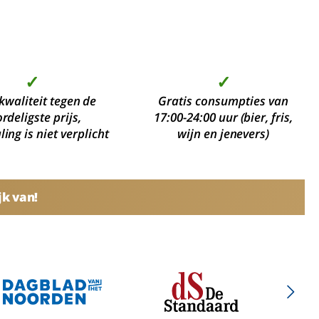
✓
✓
kwaliteit tegen de
Gratis consumpties van
rdeligste prijs,
17:00-24:00 uur (bier, fris,
ing is niet verplicht
wijn en jenevers)
jk van!