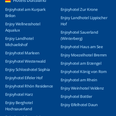
Hotels Duitsland
Enjoyhotel am Kurpark
Enjoyhotel Zur Krone
Brilon
Enjoy Landhotel Lippischer
Enjoy Wellnesshotel
Hof
Aqualux
Enjoyhotel Sauerland
Enjoy Landhotel
(Winterberg)
Michaelishof
Enjoyhotel Haus am See
Enjoyhotel Marleen
Enjoy Moezelhotel Bremm
Enjoyhotel Westerwald
Enjoyhotel am Erzengel
Enjoy Schlosshotel Sophia
Enjoyhotel König von Rom
Enjoyhotel Eifeler Hof
Enjoyhotel am Rhein
Enjoyhotel Rhön Residence
Enjoy Weinhotel Veldenz
Enjoyhotel Harz
Enjoyhotel Bottler
Enjoy Berghotel
Enjoy Eifelhotel Daun
Hochsauerland