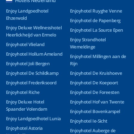
Hotels Nederland
Enjoy Landgoedhotel
Enjoyhotel Ruyghe Venne
Ehzerwold
Enjoyhotel de Papenberg
Enjoy Deluxe Wellnesshotel
Enjoyhotel La Source Epen
Heerlickheijd van Ermelo
Enjoy Strandhotel
Enjoyhotel Vlieland
Wemeldinge
Enjoyhotel Hollum Ameland
Enjoyhotel Millingen aan de
Enjoyhotel Joli Bergen
Rijn
Enjoyhotel De Schildkamp
Enjoyhotel De Kruishoeve
Enjoyhotel Frederiksoord
Enjoyhotel De Koepoort
Enjoyhotel Riche
Enjoyhotel De Foreesten
Enjoy Deluxe Hotel
Enjoyhotel Hof van Twente
Spaander Volendam
Enjoyhotel Bovenkarspel
Enjoy Landgoedhotel Lunia
Enjoyhotel Ie-Sicht
Enjoyhotel Astoria
Enjoyhotel Auberge de