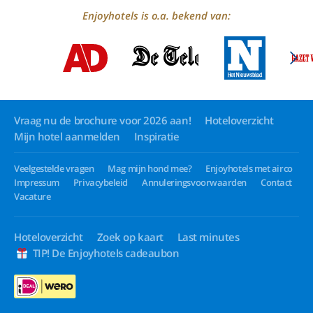
Enjoyhotels is o.a. bekend van:
Vraag nu de brochure voor 2026 aan!
Hoteloverzicht
Mijn hotel aanmelden
Inspiratie
Veelgestelde vragen
Mag mijn hond mee?
Enjoyhotels met airco
Impressum
Privacybeleid
Annuleringsvoorwaarden
Contact
Vacature
Hoteloverzicht
Zoek op kaart
Last minutes
TIP! De Enjoyhotels cadeaubon