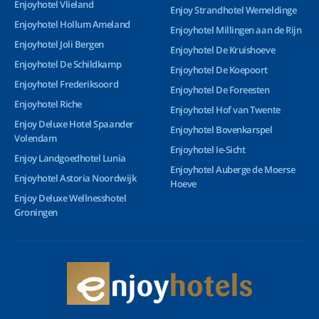
Enjoyhotel Vlieland
Enjoy Strandhotel Wemeldinge
Enjoyhotel Hollum Ameland
Enjoyhotel Millingen aan de Rijn
Enjoyhotel Joli Bergen
Enjoyhotel De Kruishoeve
Enjoyhotel De Schildkamp
Enjoyhotel De Koepoort
Enjoyhotel Frederiksoord
Enjoyhotel De Foreesten
Enjoyhotel Riche
Enjoyhotel Hof van Twente
Enjoy Deluxe Hotel Spaander
Enjoyhotel Bovenkarspel
Volendam
Enjoyhotel Ie-Sicht
Enjoy Landgoedhotel Lunia
Enjoyhotel Auberge de Moerse
Enjoyhotel Astoria Noordwijk
Hoeve
Enjoy Deluxe Wellnesshotel
Groningen