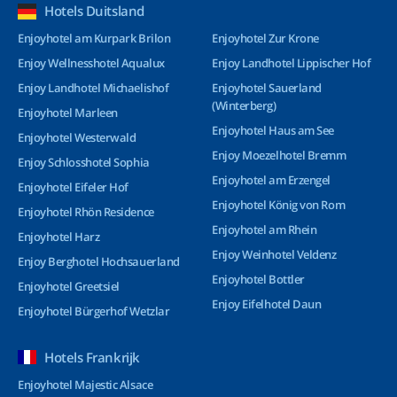
Hotels Duitsland
Enjoyhotel am Kurpark Brilon
Enjoyhotel Zur Krone
Enjoy Wellnesshotel Aqualux
Enjoy Landhotel Lippischer Hof
Enjoy Landhotel Michaelishof
Enjoyhotel Sauerland
(Winterberg)
Enjoyhotel Marleen
Enjoyhotel Haus am See
Enjoyhotel Westerwald
Enjoy Moezelhotel Bremm
Enjoy Schlosshotel Sophia
Enjoyhotel am Erzengel
Enjoyhotel Eifeler Hof
Enjoyhotel König von Rom
Enjoyhotel Rhön Residence
Enjoyhotel am Rhein
Enjoyhotel Harz
Enjoy Weinhotel Veldenz
Enjoy Berghotel Hochsauerland
Enjoyhotel Bottler
Enjoyhotel Greetsiel
Enjoy Eifelhotel Daun
Enjoyhotel Bürgerhof Wetzlar
Hotels Frankrijk
Enjoyhotel Majestic Alsace