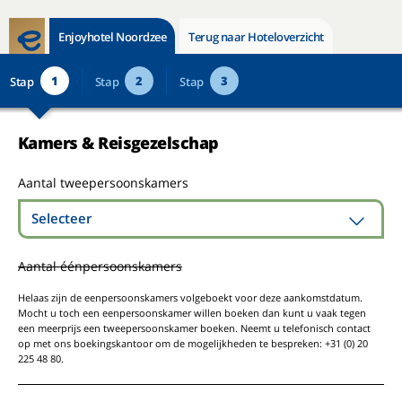
Enjoyhotel Noordzee
Terug naar Hoteloverzicht
1
2
3
Stap
Stap
Stap
Kamers & Reisgezelschap
Aantal tweepersoonskamers
Selecteer
Aantal éénpersoonskamers
Helaas zijn de eenpersoonskamers volgeboekt voor deze aankomstdatum.
Mocht u toch een eenpersoonskamer willen boeken dan kunt u vaak tegen
een meerprijs een tweepersoonskamer boeken. Neemt u telefonisch contact
op met ons boekingskantoor om de mogelijkheden te bespreken: +31 (0) 20
225 48 80.