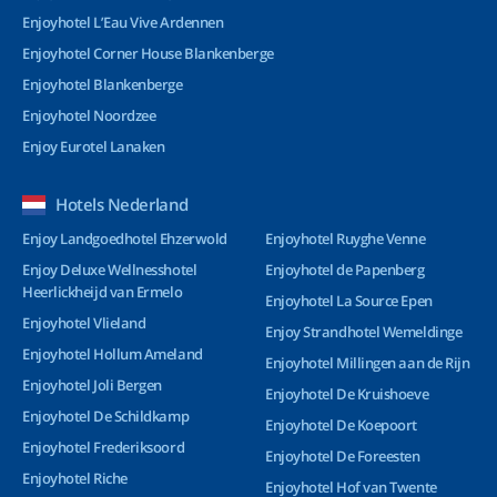
Enjoyhotel L’Eau Vive Ardennen
Enjoyhotel Corner House Blankenberge
Enjoyhotel Blankenberge
Enjoyhotel Noordzee
Enjoy Eurotel Lanaken
Hotels Nederland
Enjoy Landgoedhotel Ehzerwold
Enjoyhotel Ruyghe Venne
Enjoy Deluxe Wellnesshotel
Enjoyhotel de Papenberg
Heerlickheijd van Ermelo
Enjoyhotel La Source Epen
Enjoyhotel Vlieland
Enjoy Strandhotel Wemeldinge
Enjoyhotel Hollum Ameland
Enjoyhotel Millingen aan de Rijn
Enjoyhotel Joli Bergen
Enjoyhotel De Kruishoeve
Enjoyhotel De Schildkamp
Enjoyhotel De Koepoort
Enjoyhotel Frederiksoord
Enjoyhotel De Foreesten
Enjoyhotel Riche
Enjoyhotel Hof van Twente