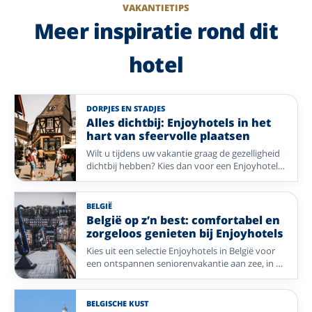
VAKANTIETIPS
Meer inspiratie rond dit
hotel
DORPJES EN STADJES
Alles dichtbij: Enjoyhotels in het
hart van sfeervolle plaatsen
Wilt u tijdens uw vakantie graag de gezelligheid
dichtbij hebben? Kies dan voor een Enjoyhotel
in of nabij het centrum. Van historische pleinen
en sfeervolle winkelstraten tot gezellige
dorpskernen: stap de deur uit en ontdek direct
BELGIË
de charme van uw vakantiebestemming. Geniet
België op z’n best: comfortabel en
van comfort, gastvrijheid en alle mooie plekken
zorgeloos genieten bij Enjoyhotels
die op loopafstand liggen.
Kies uit een selectie Enjoyhotels in België voor
een ontspannen seniorenvakantie aan zee, in de
Ardennen of midden in een historische stad.
Vergelijk sfeer, ligging, liftvoorzieningen en
eenpersoonskamers.
BELGISCHE KUST