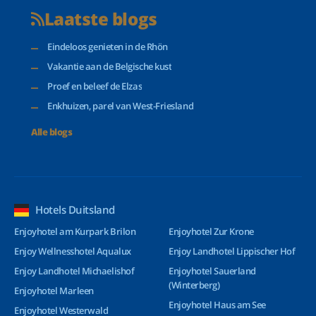
Laatste blogs
Eindeloos genieten in de Rhön
Vakantie aan de Belgische kust
Proef en beleef de Elzas
Enkhuizen, parel van West-Friesland
Alle blogs
Hotels Duitsland
Enjoyhotel am Kurpark Brilon
Enjoyhotel Zur Krone
Enjoy Wellnesshotel Aqualux
Enjoy Landhotel Lippischer Hof
Enjoy Landhotel Michaelishof
Enjoyhotel Sauerland
(Winterberg)
Enjoyhotel Marleen
Enjoyhotel Haus am See
Enjoyhotel Westerwald