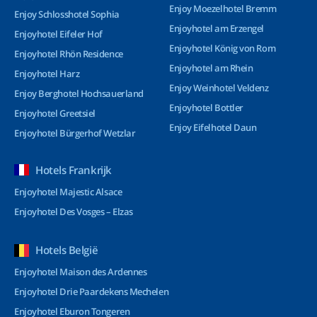
Enjoy Moezelhotel Bremm
Enjoy Schlosshotel Sophia
Enjoyhotel am Erzengel
Enjoyhotel Eifeler Hof
Enjoyhotel König von Rom
Enjoyhotel Rhön Residence
Enjoyhotel am Rhein
Enjoyhotel Harz
Enjoy Weinhotel Veldenz
Enjoy Berghotel Hochsauerland
Enjoyhotel Bottler
Enjoyhotel Greetsiel
Enjoy Eifelhotel Daun
Enjoyhotel Bürgerhof Wetzlar
Hotels Frankrijk
Enjoyhotel Majestic Alsace
Enjoyhotel Des Vosges – Elzas
Hotels België
Enjoyhotel Maison des Ardennes
Enjoyhotel Drie Paardekens Mechelen
Enjoyhotel Eburon Tongeren