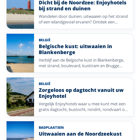
Dicht bij de Noordzee: Enjoyhotels
bij strand en duinen
Wandelen door duinen, uitwaaien op het strand
of een eilandgevoel ervaren? Ontdek een
selectie Enjoyhotels dicht bij de Noordzee in
Nederland, België en Duitsland.
BELGIË
Belgische kust: uitwaaien in
Blankenberge
Verblijf aan de Belgische kust in Blankenberge,
met strand, boulevard, kusttram en Brugge
dichtbij. Vergelijk drie Enjoyhotels voor een
ontspannen verblijf aan zee.
BELGIË
Zorgeloos op dagtocht vanuit uw
Enjoyhotel
Vergelijk Enjoyhotels waar u mee kunt met een
gratis dagtocht, bustocht, rondrit, rondvaart of
andere georganiseerde excursie. Ideaal als u
zonder routeplanning meer van de omgeving
wilt ontdekken.
BADPLAATSEN
Uitwaaien aan de Noordzeekust