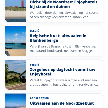
Dicht bij de Noordzee: Enjoyhotels
bij strand en duinen
Wandelen door duinen, uitwaaien op het strand
of een eilandgevoel ervaren? Ontdek een
selectie Enjoyhotels dicht bij de Noordzee in
Nederland, België en Duitsland.
BELGIË
Belgische kust: uitwaaien in
Blankenberge
Verblijf aan de Belgische kust in Blankenberge,
met strand, boulevard, kusttram en Brugge
dichtbij. Vergelijk drie Enjoyhotels voor een
ontspannen verblijf aan zee.
BELGIË
Zorgeloos op dagtocht vanuit uw
Enjoyhotel
Vergelijk Enjoyhotels waar u mee kunt met een
gratis dagtocht, bustocht, rondrit, rondvaart of
andere georganiseerde excursie. Ideaal als u
zonder routeplanning meer van de omgeving
wilt ontdekken.
BADPLAATSEN
Uitwaaien aan de Noordzeekust