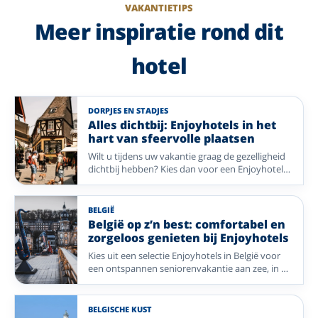
VAKANTIETIPS
Meer inspiratie rond dit
hotel
DORPJES EN STADJES
Alles dichtbij: Enjoyhotels in het
hart van sfeervolle plaatsen
Wilt u tijdens uw vakantie graag de gezelligheid
dichtbij hebben? Kies dan voor een Enjoyhotel
in of nabij het centrum. Van historische pleinen
en sfeervolle winkelstraten tot gezellige
dorpskernen: stap de deur uit en ontdek direct
BELGIË
de charme van uw vakantiebestemming. Geniet
België op z’n best: comfortabel en
van comfort, gastvrijheid en alle mooie plekken
zorgeloos genieten bij Enjoyhotels
die op loopafstand liggen.
Kies uit een selectie Enjoyhotels in België voor
een ontspannen seniorenvakantie aan zee, in de
Ardennen of midden in een historische stad.
Vergelijk sfeer, ligging, liftvoorzieningen en
eenpersoonskamers.
BELGISCHE KUST