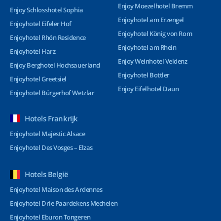
Enjoy Moezelhotel Bremm
Enjoy Schlosshotel Sophia
Enjoyhotel am Erzengel
Enjoyhotel Eifeler Hof
Enjoyhotel König von Rom
Enjoyhotel Rhön Residence
Enjoyhotel am Rhein
Enjoyhotel Harz
Enjoy Weinhotel Veldenz
Enjoy Berghotel Hochsauerland
Enjoyhotel Bottler
Enjoyhotel Greetsiel
Enjoy Eifelhotel Daun
Enjoyhotel Bürgerhof Wetzlar
Hotels Frankrijk
Enjoyhotel Majestic Alsace
Enjoyhotel Des Vosges – Elzas
Hotels België
Enjoyhotel Maison des Ardennes
Enjoyhotel Drie Paardekens Mechelen
Enjoyhotel Eburon Tongeren