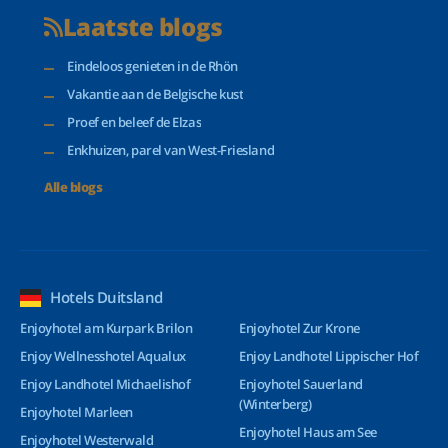
Laatste blogs
Eindeloos genieten in de Rhön
Vakantie aan de Belgische kust
Proef en beleef de Elzas
Enkhuizen, parel van West-Friesland
Alle blogs
Hotels Duitsland
Enjoyhotel am Kurpark Brilon
Enjoyhotel Zur Krone
Enjoy Wellnesshotel Aqualux
Enjoy Landhotel Lippischer Hof
Enjoy Landhotel Michaelishof
Enjoyhotel Sauerland
(Winterberg)
Enjoyhotel Marleen
Enjoyhotel Haus am See
Enjoyhotel Westerwald