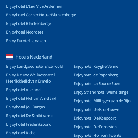
Enjoyhotel L’Eau Vive Ardennen
Enjoyhotel Corner House Blankenberge
Enjoyhotel Blankenberge
Enjoyhotel Noordzee
Enjoy Eurotel Lanaken
Hotels Nederland
Enjoy Landgoedhotel Ehzerwold
Enjoyhotel Ruyghe Venne
Enjoy Deluxe Wellnesshotel
Enjoyhotel de Papenberg
Heerlickheijd van Ermelo
Enjoyhotel La Source Epen
Enjoyhotel Vlieland
Enjoy Strandhotel Wemeldinge
Enjoyhotel Hollum Ameland
Enjoyhotel Millingen aan de Rijn
Enjoyhotel Joli Bergen
Enjoyhotel De Kruishoeve
Enjoyhotel De Schildkamp
Enjoyhotel De Koepoort
Enjoyhotel Frederiksoord
Enjoyhotel De Foreesten
Enjoyhotel Riche
Enjoyhotel Hof van Twente