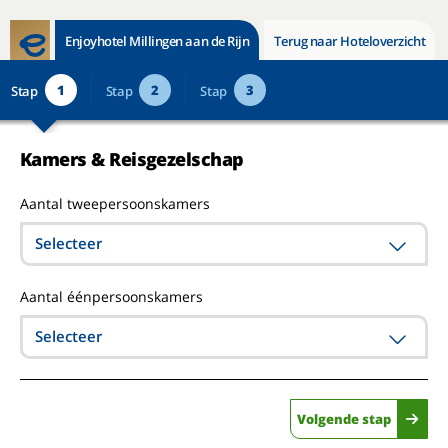
Enjoyhotel Millingen aan de Rijn
Terug naar Hoteloverzicht
1
2
3
Stap
Stap
Stap
Kamers & Reisgezelschap
Aantal tweepersoonskamers
Selecteer
Aantal éénpersoonskamers
Selecteer
Volgende stap