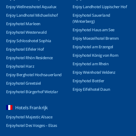
Enjoy Wellnesshotel Aqualux
Enjoy Landhotel Lippischer Hof
Enjoy Landhotel Michaelishof
Enjoyhotel Sauerland
(Winterberg)
Enjoyhotel Marleen
Enjoyhotel Haus am See
Enjoyhotel Westerwald
Enjoy Moezelhotel Bremm
Enjoy Schlosshotel Sophia
Enjoyhotel am Erzengel
Enjoyhotel Eifeler Hof
Enjoyhotel König von Rom
Enjoyhotel Rhön Residence
Enjoyhotel am Rhein
Enjoyhotel Harz
Enjoy Weinhotel Veldenz
Enjoy Berghotel Hochsauerland
Enjoyhotel Bottler
Enjoyhotel Greetsiel
Enjoy Eifelhotel Daun
Enjoyhotel Bürgerhof Wetzlar
Hotels Frankrijk
Enjoyhotel Majestic Alsace
Enjoyhotel Des Vosges – Elzas