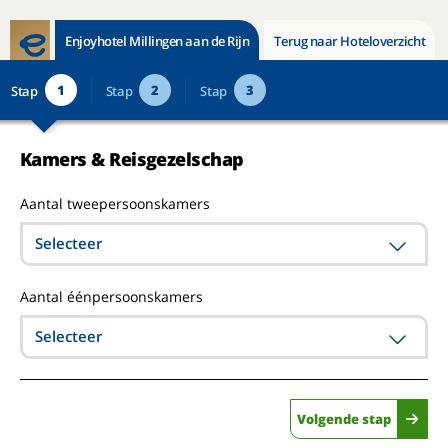
Enjoyhotel Millingen aan de Rijn
Terug naar Hoteloverzicht
1
2
3
Stap
Stap
Stap
Kamers & Reisgezelschap
Aantal tweepersoonskamers
Selecteer
Aantal éénpersoonskamers
Selecteer
Volgende stap