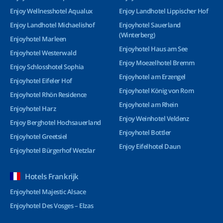
Enjoy Wellnesshotel Aqualux
Enjoy Landhotel Lippischer Hof
Enjoy Landhotel Michaelishof
Enjoyhotel Sauerland
(Winterberg)
Enjoyhotel Marleen
Enjoyhotel Haus am See
Enjoyhotel Westerwald
Enjoy Moezelhotel Bremm
Enjoy Schlosshotel Sophia
Enjoyhotel am Erzengel
Enjoyhotel Eifeler Hof
Enjoyhotel König von Rom
Enjoyhotel Rhön Residence
Enjoyhotel am Rhein
Enjoyhotel Harz
Enjoy Weinhotel Veldenz
Enjoy Berghotel Hochsauerland
Enjoyhotel Bottler
Enjoyhotel Greetsiel
Enjoy Eifelhotel Daun
Enjoyhotel Bürgerhof Wetzlar
Hotels Frankrijk
Enjoyhotel Majestic Alsace
Enjoyhotel Des Vosges – Elzas