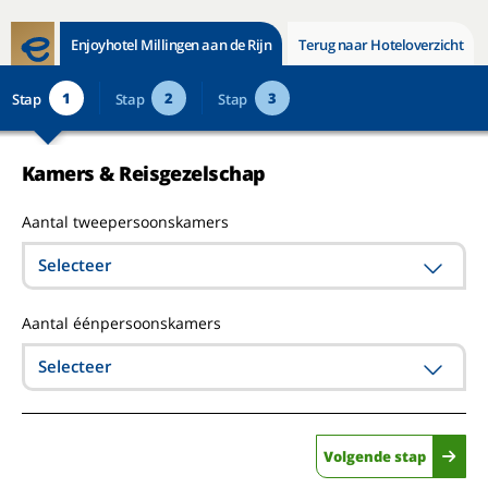
Enjoyhotel Millingen aan de Rijn
Terug naar Hoteloverzicht
1
2
3
Stap
Stap
Stap
Kamers & Reisgezelschap
Aantal tweepersoonskamers
Selecteer
Aantal éénpersoonskamers
Selecteer
Volgende stap