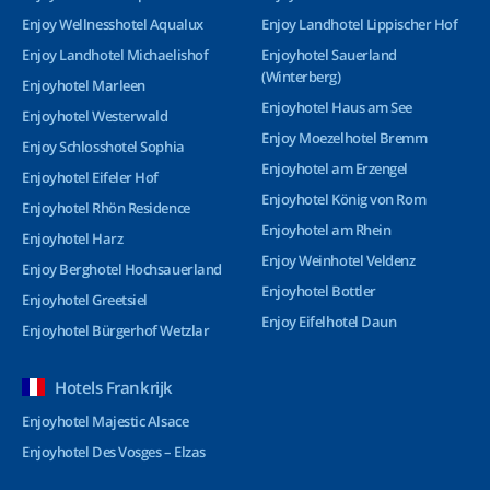
Enjoy Wellnesshotel Aqualux
Enjoy Landhotel Lippischer Hof
Enjoy Landhotel Michaelishof
Enjoyhotel Sauerland
(Winterberg)
Enjoyhotel Marleen
Enjoyhotel Haus am See
Enjoyhotel Westerwald
Enjoy Moezelhotel Bremm
Enjoy Schlosshotel Sophia
Enjoyhotel am Erzengel
Enjoyhotel Eifeler Hof
Enjoyhotel König von Rom
Enjoyhotel Rhön Residence
Enjoyhotel am Rhein
Enjoyhotel Harz
Enjoy Weinhotel Veldenz
Enjoy Berghotel Hochsauerland
Enjoyhotel Bottler
Enjoyhotel Greetsiel
Enjoy Eifelhotel Daun
Enjoyhotel Bürgerhof Wetzlar
Hotels Frankrijk
Enjoyhotel Majestic Alsace
Enjoyhotel Des Vosges – Elzas