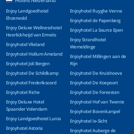
Hotels Nederland
Enjoy Landgoedhotel
Enjoyhotel Ruyghe Venne
Ehzerwold
Enjoyhotel de Papenberg
Enjoy Deluxe Wellnesshotel
Enjoyhotel La Source Epen
Heerlickheijd van Ermelo
Enjoy Strandhotel
Enjoyhotel Vlieland
Wemeldinge
Enjoyhotel Hollum Ameland
Enjoyhotel Millingen aan de
Enjoyhotel Joli Bergen
Rijn
Enjoyhotel De Schildkamp
Enjoyhotel De Kruishoeve
Enjoyhotel Frederiksoord
Enjoyhotel De Koepoort
Enjoyhotel Riche
Enjoyhotel De Foreesten
Enjoy Deluxe Hotel
Enjoyhotel Hof van Twente
Spaander Volendam
Enjoyhotel Bovenkarspel
Enjoy Landgoedhotel Lunia
Enjoyhotel Ie-Sicht
Enjoyhotel Astoria
Enjoyhotel Auberge de