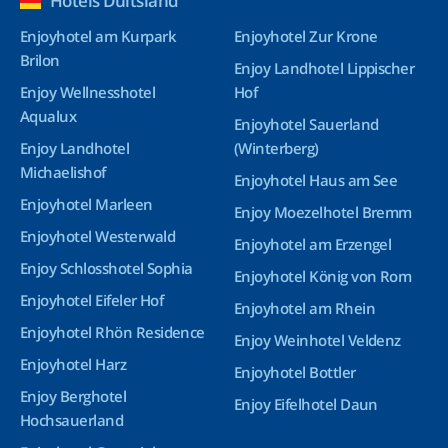
Hotels Duitsland
Enjoyhotel am Kurpark
Enjoyhotel Zur Krone
Brilon
Enjoy Landhotel Lippischer
Enjoy Wellnesshotel
Hof
Aqualux
Enjoyhotel Sauerland
Enjoy Landhotel
(Winterberg)
Michaelishof
Enjoyhotel Haus am See
Enjoyhotel Marleen
Enjoy Moezelhotel Bremm
Enjoyhotel Westerwald
Enjoyhotel am Erzengel
Enjoy Schlosshotel Sophia
Enjoyhotel König von Rom
Enjoyhotel Eifeler Hof
Enjoyhotel am Rhein
Enjoyhotel Rhön Residence
Enjoy Weinhotel Veldenz
Enjoyhotel Harz
Enjoyhotel Bottler
Enjoy Berghotel
Enjoy Eifelhotel Daun
Hochsauerland