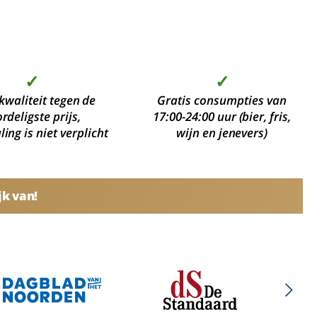
✓
✓
kwaliteit tegen de
Gratis consumpties van
rdeligste prijs,
17:00-24:00 uur (bier, fris,
ing is niet verplicht
wijn en jenevers)
jk van!