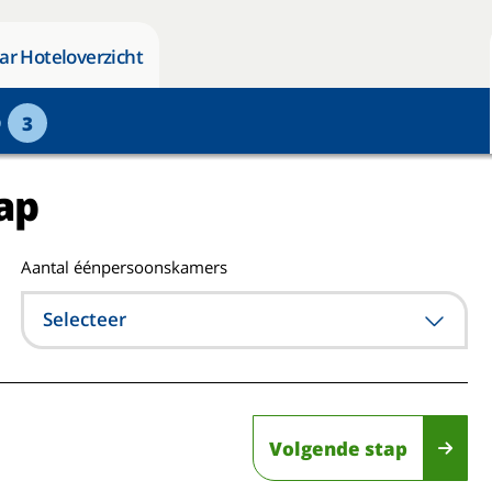
ar Hoteloverzicht
p
3
ap
Aantal éénpersoonskamers
Selecteer
Volgende stap