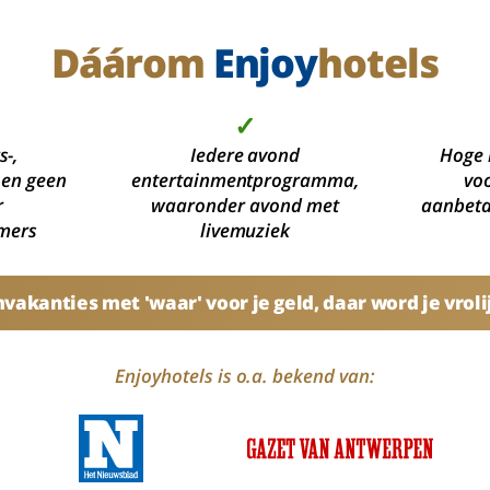
Dáárom
Enjoy
hotels
✓
s-,
Iedere avond
Hoge 
 en geen
entertainmentprogramma,
voo
r
waaronder avond met
aanbetal
mers
livemuziek
akanties met 'waar' voor je geld, daar word je vroli
Enjoyhotels is o.a. bekend van: