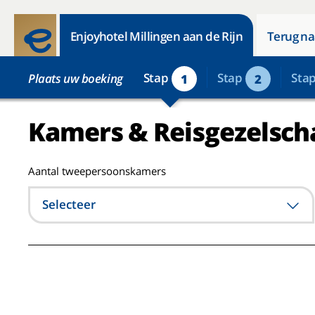
Enjoyhotel Millingen aan de Rijn
Terug na
Stap
Stap
Sta
Plaats uw boeking
1
2
Kamers & Reisgezelsch
Aantal tweepersoonskamers
Selecteer