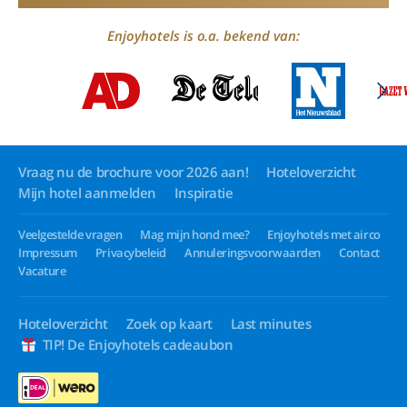
Enjoyhotels is o.a. bekend van:
Vraag nu de brochure voor 2026 aan!
Hoteloverzicht
Mijn hotel aanmelden
Inspiratie
Veelgestelde vragen
Mag mijn hond mee?
Enjoyhotels met airco
Impressum
Privacybeleid
Annuleringsvoorwaarden
Contact
Vacature
Hoteloverzicht
Zoek op kaart
Last minutes
TIP! De Enjoyhotels cadeaubon