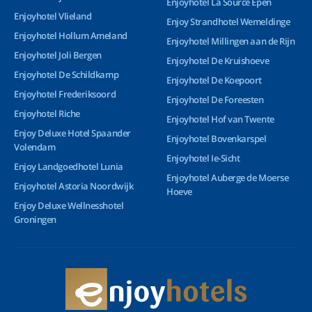
Enjoyhotel La Source Epen
Enjoyhotel Vlieland
Enjoy Strandhotel Wemeldinge
Enjoyhotel Hollum Ameland
Enjoyhotel Millingen aan de Rijn
Enjoyhotel Joli Bergen
Enjoyhotel De Kruishoeve
Enjoyhotel De Schildkamp
Enjoyhotel De Koepoort
Enjoyhotel Frederiksoord
Enjoyhotel De Foreesten
Enjoyhotel Riche
Enjoyhotel Hof van Twente
Enjoy Deluxe Hotel Spaander
Enjoyhotel Bovenkarspel
Volendam
Enjoyhotel Ie-Sicht
Enjoy Landgoedhotel Lunia
Enjoyhotel Auberge de Moerse
Enjoyhotel Astoria Noordwijk
Hoeve
Enjoy Deluxe Wellnesshotel
Groningen