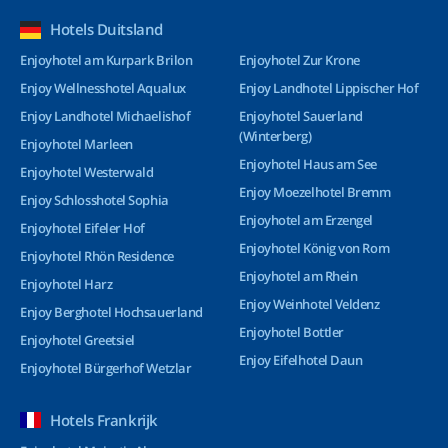
Hotels Duitsland
Enjoyhotel am Kurpark Brilon
Enjoyhotel Zur Krone
Enjoy Wellnesshotel Aqualux
Enjoy Landhotel Lippischer Hof
Enjoy Landhotel Michaelishof
Enjoyhotel Sauerland
(Winterberg)
Enjoyhotel Marleen
Enjoyhotel Haus am See
Enjoyhotel Westerwald
Enjoy Moezelhotel Bremm
Enjoy Schlosshotel Sophia
Enjoyhotel am Erzengel
Enjoyhotel Eifeler Hof
Enjoyhotel König von Rom
Enjoyhotel Rhön Residence
Enjoyhotel am Rhein
Enjoyhotel Harz
Enjoy Weinhotel Veldenz
Enjoy Berghotel Hochsauerland
Enjoyhotel Bottler
Enjoyhotel Greetsiel
Enjoy Eifelhotel Daun
Enjoyhotel Bürgerhof Wetzlar
Hotels Frankrijk