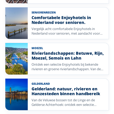
verschillen per hotel. Kies een fietsregio in
Nederland of Duitsland, van kust en rivierdal tot
bos en heide.
SENIORENREIZEN
Comfortabele Enjoyhotels in
Nederland voor senioren.
Vergelijk acht comfortabele Enjoyhotels in
Nederland voor senioren, met aandacht voor
regio, aanwezigheid van een lift,
eenpersoonskamers en uitstapjes.
MOEZEL
Rivierlandschappen: Betuwe, Rijn,
Moezel, Semois en Lahn
Ontdek een selectie Enjoyhotels bij bekende
rivieren en groene rivierlandschappen. Van de
Linge en Rijn tot de Moezel, Semois en Lahn: fijn
voor wandelen, fietsen en ontspannen aan het
water.
GELDERLAND
Gelderland: natuur, rivieren en
Hanzesteden binnen handbereik
Van de Veluwse bossen tot de Linge en de
Gelderse Achterhoek: ontdek een selectie
Enjoyhotels in Gelderland voor wandelen,
fietsen en ontspannen.