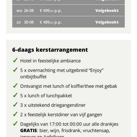
wo
26-08
€ 499,
p.p.
Volgeboekt
wo
95
zo
30-08
€ 489,
p.p.
Volgeboekt
zo
95
6-daags kerstarrangement
Hotel in feestelijke ambiance
5 x overnachting met uitgebreid “Enjoy”
ontbijtbuffet
Ontvangst met lunch of koffie/thee met gebak
5 x lunch of lunchpakket
3 x uitstekend driegangendiner
2 x feestelijk kerstdiner van vijf gangen
Dagelijks van 17:00 tot 00:00 uur alle drankjes
GRATIS
: bier, wijn, frisdrank, vruchtensap,
jenever en Apfelkorn