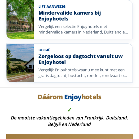
LIFT AANWEZIG
Mindervalide kamers bij
Enjoyhotels
Vergelijk een selectie Enjoyhotels met
mindervalide kamers in Nederland, Duitsland en
Frankrijk. Met aandacht voor lift, begane grond
en scootmobielstalling.
BELGIË
Zorgeloos op dagtocht vanuit uw
Enjoyhotel
Vergelijk Enjoyhotels waar u mee kunt met een
gratis dagtocht, bustocht, rondrit, rondvaart of
andere georganiseerde excursie. Ideaal als u
zonder routeplanning meer van de omgeving
wilt ontdekken.
Dáárom
Enjoy
hotels
✓
De mooiste vakantiegebieden van Frankrijk, Duitsland,
België en Nederland