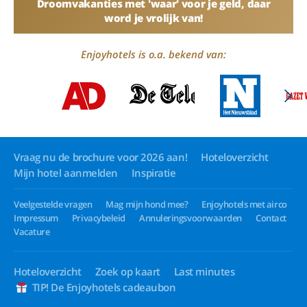
Droomvakanties met 'waar' voor je geld, daar
word je vrolijk van!
Enjoyhotels is o.a. bekend van:
Vraag nu de brochure voor 2026 aan!
Hoteloverzicht
Mijn hotel aanmelden
Inspiratie
Veelgestelde vragen
Mag mijn hond mee?
Enjoyhotels met airco
Impressum
Privacybeleid
Annuleringsvoorwaarden
Contact
Vacature
Hoteloverzicht
Zoek op kaart
Last minutes
TIP! De Enjoyhotels cadeaubon