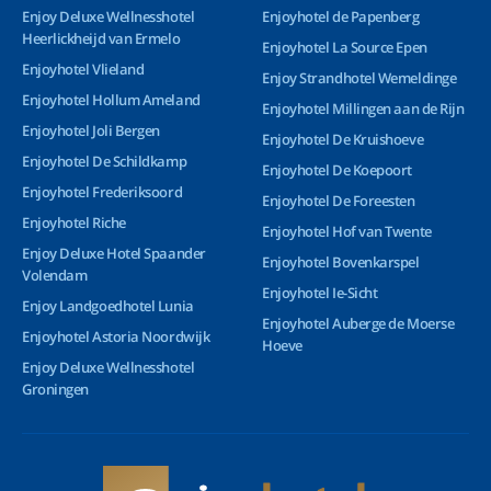
Enjoy Deluxe Wellnesshotel
Enjoyhotel de Papenberg
Heerlickheijd van Ermelo
Enjoyhotel La Source Epen
Enjoyhotel Vlieland
Enjoy Strandhotel Wemeldinge
Enjoyhotel Hollum Ameland
Enjoyhotel Millingen aan de Rijn
Enjoyhotel Joli Bergen
Enjoyhotel De Kruishoeve
Enjoyhotel De Schildkamp
Enjoyhotel De Koepoort
Enjoyhotel Frederiksoord
Enjoyhotel De Foreesten
Enjoyhotel Riche
Enjoyhotel Hof van Twente
Enjoy Deluxe Hotel Spaander
Enjoyhotel Bovenkarspel
Volendam
Enjoyhotel Ie-Sicht
Enjoy Landgoedhotel Lunia
Enjoyhotel Auberge de Moerse
Enjoyhotel Astoria Noordwijk
Hoeve
Enjoy Deluxe Wellnesshotel
Groningen