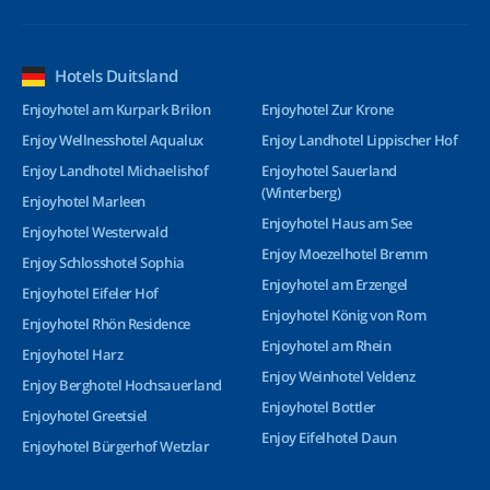
Hotels Duitsland
Enjoyhotel am Kurpark Brilon
Enjoyhotel Zur Krone
Enjoy Wellnesshotel Aqualux
Enjoy Landhotel Lippischer Hof
Enjoy Landhotel Michaelishof
Enjoyhotel Sauerland
(Winterberg)
Enjoyhotel Marleen
Enjoyhotel Haus am See
Enjoyhotel Westerwald
Enjoy Moezelhotel Bremm
Enjoy Schlosshotel Sophia
Enjoyhotel am Erzengel
Enjoyhotel Eifeler Hof
Enjoyhotel König von Rom
Enjoyhotel Rhön Residence
Enjoyhotel am Rhein
Enjoyhotel Harz
Enjoy Weinhotel Veldenz
Enjoy Berghotel Hochsauerland
Enjoyhotel Bottler
Enjoyhotel Greetsiel
Enjoy Eifelhotel Daun
Enjoyhotel Bürgerhof Wetzlar