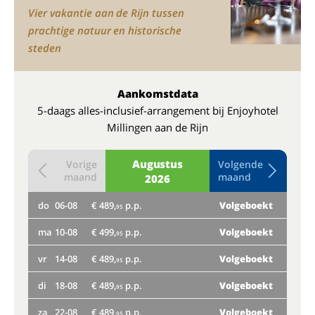
Vier vakantie aan de Rijn tussen
prachtige natuur en historische
steden
Aankomstdata
5-daags alles-inclusief-arrangement bij Enjoyhotel
Millingen aan de Rijn
Augustus
Vorige
Volgende
maand
maand
2026
do
06-08
€ 489,
p.p.
Volgeboekt
do
95
ma
10-08
€ 499,
p.p.
Volgeboekt
ma
95
vr
14-08
€ 489,
p.p.
Volgeboekt
vr
95
di
18-08
€ 489,
p.p.
Volgeboekt
di
95
za
22-08
€ 489,
p.p.
Volgeboekt
za
95