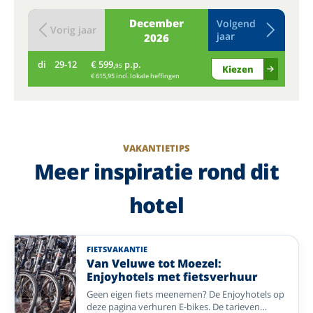
December
Volgend
Vorig jaar
jaar
2026
di
29-12
€ 599,
p.p.
wo
95
Kiezen
€ 615,95 incl. lokale heffingen
VAKANTIETIPS
Meer inspiratie rond dit
hotel
FIETSVAKANTIE
Van Veluwe tot Moezel:
Enjoyhotels met fietsverhuur
Geen eigen fiets meenemen? De Enjoyhotels op
deze pagina verhuren E-bikes. De tarieven