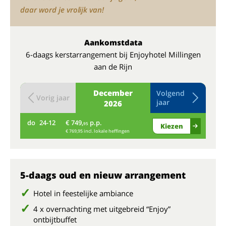
daar word je vrolijk van!
Aankomstdata
6-daags kerstarrangement bij Enjoyhotel Millingen
aan de Rijn
December
Volgend
Vorig jaar
jaar
2026
do
24-12
€ 749,
p.p.
vr
95
Kiezen
€ 769,95 incl. lokale heffingen
5-daags oud en nieuw arrangement
Hotel in feestelijke ambiance
4 x overnachting met uitgebreid “Enjoy”
ontbijtbuffet