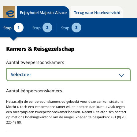
Enjoyhotel Majestic Alsace
Terug naar Hoteloverzicht
1
2
3
Stap
Stap
Stap
Kamers & Reisgezelschap
Aantal tweepersoonskamers
Selecteer
Aantal éénpersoonskamers
Helaas zijn de eenpersoonskamers volgeboekt voor deze aankomstdatum.
Mocht u toch een eenpersoonskamer willen boeken dan kunt u vaak tegen
een meerprijs een tweepersoonskamer boeken. Neemt u telefonisch contact
op met ons boekingskantoor om de mogelijkheden te bespreken: +31 (0) 20
225 48 80.