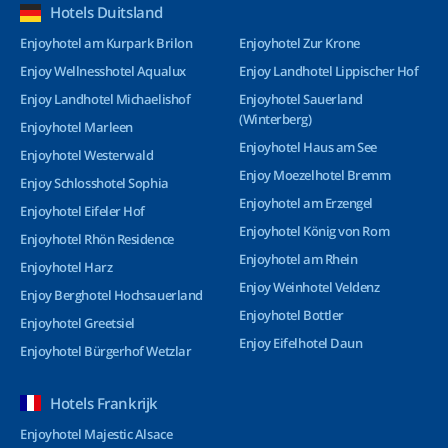
Hotels Duitsland
Enjoyhotel am Kurpark Brilon
Enjoyhotel Zur Krone
Enjoy Wellnesshotel Aqualux
Enjoy Landhotel Lippischer Hof
Enjoy Landhotel Michaelishof
Enjoyhotel Sauerland
(Winterberg)
Enjoyhotel Marleen
Enjoyhotel Haus am See
Enjoyhotel Westerwald
Enjoy Moezelhotel Bremm
Enjoy Schlosshotel Sophia
Enjoyhotel am Erzengel
Enjoyhotel Eifeler Hof
Enjoyhotel König von Rom
Enjoyhotel Rhön Residence
Enjoyhotel am Rhein
Enjoyhotel Harz
Enjoy Weinhotel Veldenz
Enjoy Berghotel Hochsauerland
Enjoyhotel Bottler
Enjoyhotel Greetsiel
Enjoy Eifelhotel Daun
Enjoyhotel Bürgerhof Wetzlar
Hotels Frankrijk
Enjoyhotel Majestic Alsace