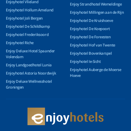
Enjoyhotel Vlieland
Enjoy Strandhotel Wemeldinge
Enjoyhotel Hollum Ameland
Enjoyhotel Millingen aan de Rijn
Enjoyhotel Joli Bergen
Enjoyhotel De Kruishoeve
Enjoyhotel De Schildkamp
Enjoyhotel De Koepoort
Enjoyhotel Frederiksoord
Enjoyhotel De Foreesten
Enjoyhotel Riche
Enjoyhotel Hof van Twente
Enjoy Deluxe Hotel Spaander
Enjoyhotel Bovenkarspel
Volendam
Enjoyhotel Ie-Sicht
Enjoy Landgoedhotel Lunia
Enjoyhotel Auberge de Moerse
Enjoyhotel Astoria Noordwijk
Hoeve
Enjoy Deluxe Wellnesshotel
Groningen