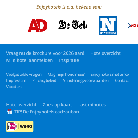
Enjoyhotels is o.a. bekend van:
Vraag nu de brochure voor 2026 aan!
Hoteloverzicht
Mijn hotel aanmelden
Inspiratie
Veelgestelde vragen
Mag mijn hond mee?
Enjoyhotels met airco
Impressum
Privacybeleid
Annuleringsvoorwaarden
Contact
Vacature
Hoteloverzicht
Zoek op kaart
Last minutes
TIP! De Enjoyhotels cadeaubon