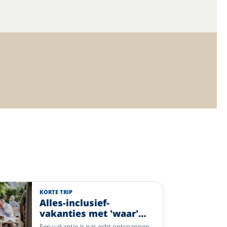
KORTE TRIP
Alles-inclusief-
vakanties met 'waar'
voor uw geld. Daar
Een vakantie is pas echt ontspannen