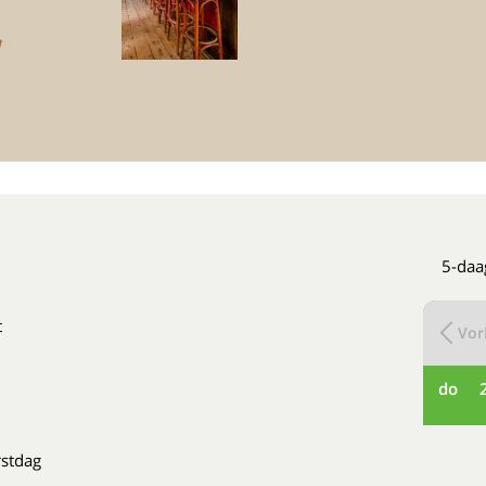
!
5-daa
t
Vori
do
rstdag