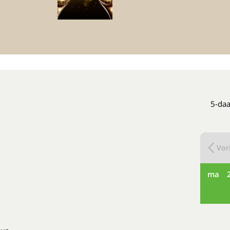
5-daa
Vori
ma