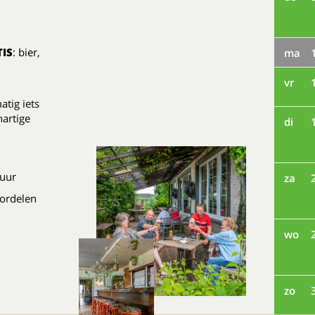
IS
: bier,
ma
vr
atig iets
hartige
di
 uur
za
ordelen
wo
zo