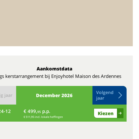
Aankomstdata
gs kerstarrangement bij Enjoyhotel Maison des Ardennes
Volgend
g jaar
December
2026
jaar
24-12
€ 499,
p.p.
vr
95
Kiezen
€ 511,95 incl. lokale heffingen