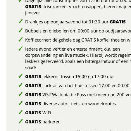
Dagelijks alle consumpties van 17:00 uur tot 00:00 
GRATIS
: frisdranken, vruchtensappen, bieren, wijne
jenever
Drankjes op oudjaarsavond tot 01:30 uur
GRATIS
Bubbels en oliebollen om 00:00 uur op oudjaarsav
Koffiecorner: de gehele dag GRATIS koffie, thee en 
Iedere avond vertier en entertainment, o.a. een
dorpswandeling en live muziek. Hierbij wordt regelm
lekkers geserveerd, zoals een bittergarnituur of een 
snack
GRATIS
lekkernij tussen 15:00 en 17:00 uur
GRATIS
cocktail van het huis tussen 17:00 en 00:00
GRATIS
VISITWallonia.be Pass met meer dan 200 vo
GRATIS
diverse auto-, fiets- en wandelroutes
GRATIS
WiFi
GRATIS
parkeren