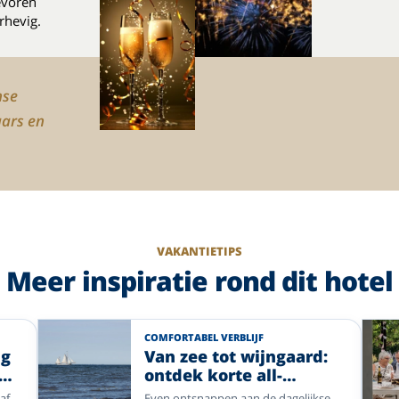
evoren
rhevig.
nse
aars en
VAKANTIETIPS
Meer inspiratie rond dit hotel
COMFORTABEL VERBLIJF
ng
Van zee tot wijngaard:
ontdek korte all-
inclusive vakanties bij
af
Even ontsnappen aan de dagelijkse