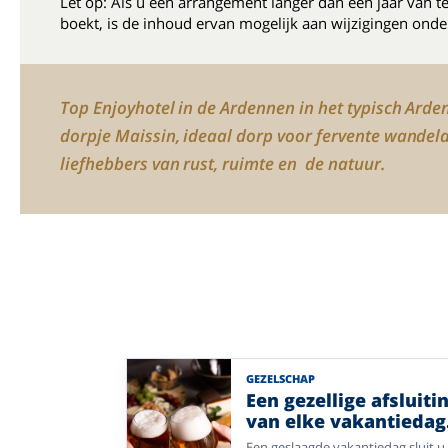
Let op: Als u een arrangement langer dan een jaar van t
boekt, is de inhoud ervan mogelijk aan wijzigingen onde
Top Enjoyhotel in de Ardennen in het typisch Arde
dorpje Maissin, ideaal dorp voor fervente wandel
liefhebbers van rust, ruimte en de natuur.
GEZELSCHAP
Een gezellige afsluiti
van elke vakantiedag
bij Enjoyhotels.
Een geslaagde vakantiedag sluit u 