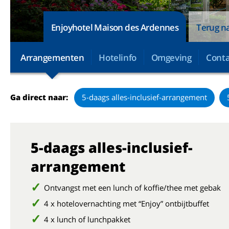
Enjoyhotel Maison des Ardennes
Terug na
Arrangementen
Hotelinfo
Omgeving
Conta
Ga direct naar:
5-daags alles-inclusief-arrangement
5-daags alles-inclusief-
arrangement
Ontvangst met een lunch of koffie/thee met gebak
4 x hotelovernachting met “Enjoy” ontbijtbuffet
4 x lunch of lunchpakket