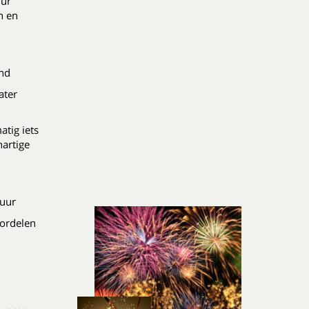
uur
n en
ond
water
atig iets
hartige
 uur
ordelen