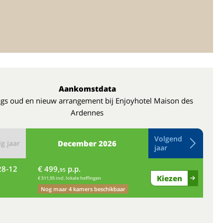
Aankomstdata
gs oud en nieuw arrangement bij Enjoyhotel Maison des
Ardennes
Volgend
g jaar
December
2026
jaar
28-12
€ 499,
p.p.
di
95
Kiezen
€ 511,95 incl. lokale heffingen
Nog maar 4 kamers beschikbaar