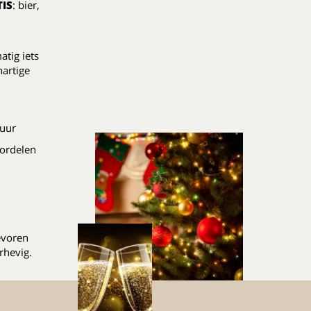
IS
: bier,
atig iets
hartige
 uur
ordelen
evoren
rhevig.