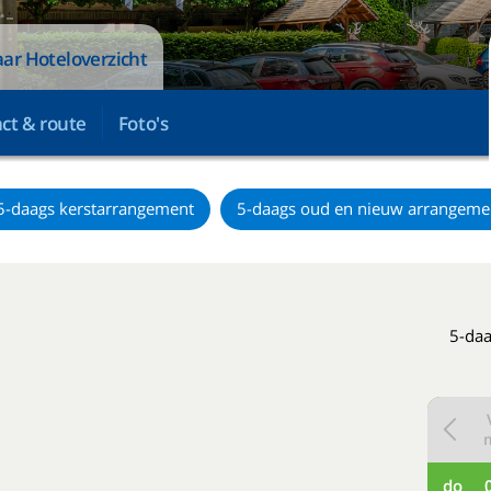
ar Hoteloverzicht
ct & route
Foto's
5-daags kerstarrangement
5-daags oud en nieuw arrangeme
5-daa
do