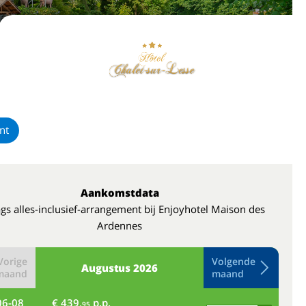
nt
Aankomstdata
gs alles-inclusief-arrangement bij Enjoyhotel Maison des
Ardennes
Vorige
Volgende
Augustus
2026
maand
maand
06-08
€ 439,
p.p.
do
95